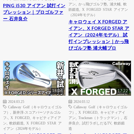
アン
,
かっ飛びゴルフ塾
,
浦大輔
,
軟
PING i530 アイアン 試打イン
鉄鍛造
,
X FORGED STAR アイアン
プレッション｜プロゴルファ
（2024年モデル）
ー 石井良介
キャロウェイ X FORGED ア
イアン、X FORGED STAR ア
イアン（2024年モデル） 試
打インプレッション｜かっ飛
びゴルフ塾 浦大輔プロ
18:06
17:22
2024.03.25
2024.03.12
Callaway Golf（キャロウェイゴル
Callaway Golf（キャロウェイゴル
フ）
,
新井淳-スコアパーソナルゴル
フ）
,
X FORGED
,
キャビティアイ
フ-
,
X FORGED
,
キャビティアイア
アン
,
Trackman（トラックマン）
,
石
ン
,
軟鉄鍛造
,
X FORGED STAR ア
井良介
,
試打ラボしだるTV
,
軟鉄鍛
イアン（2024年モデル）
造