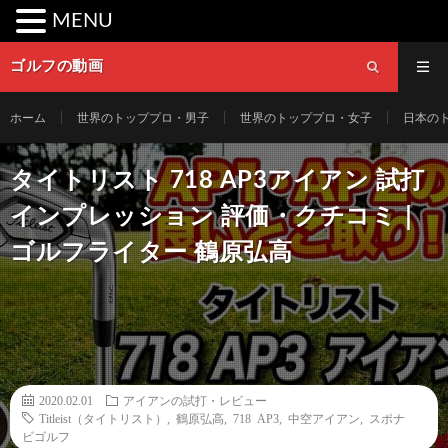
MENU
ゴルフの動画
ホーム
世界のトッププロ・男子
世界のトッププロ・女子
日本の
タイトリスト 718 AP3アイアン 試打
インプレッション 評価・クチコミ｜
ゴルフライター 鶴原弘高
2020.02.01
アイアンの試打・レビュー
Titleist（タイトリスト）
,
鶴原弘高
,
718 AP3
,
中空アイアン
,
スポナ
ビゴルフ