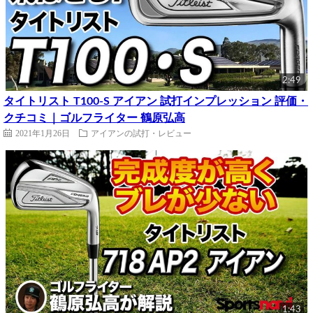
2:49
タイトリスト T100-S アイアン 試打インプレッション 評価・
クチコミ｜ゴルフライター 鶴原弘高
2021年1月26日
アイアンの試打・レビュー
1:43