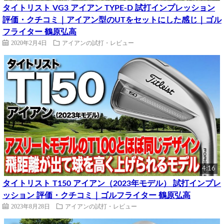
タイトリスト VG3 アイアン TYPE-D 試打インプレッション
評価・クチコミ｜アイアン型のUTをセットにした感じ｜ゴル
フライター 鶴原弘高
2020年2月4日
アイアンの試打・レビュー
4:16
タイトリスト T150 アイアン（2023年モデル） 試打インプレ
ッション 評価・クチコミ｜ゴルフライター 鶴原弘高
2023年8月28日
アイアンの試打・レビュー