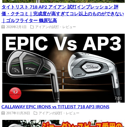
タイトリスト 718 AP2 アイアン 試打インプレッション 評
価・クチコミ｜完成度が高すぎてコレ以上のものができない
｜ゴルフライター 鶴原弘高
2020年2月1日
アイアンの試打・レビュー
7:31
CALLAWAY EPIC IRONS vs TITLEIST 718 AP3 IRONS
2017年11月26日
アイアンの試打・レビュー