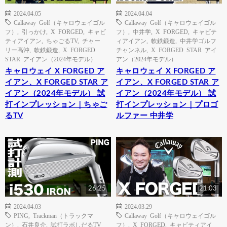
2024.04.05
2024.04.04
Callaway Golf（キャロウェイゴル
Callaway Golf（キャロウェイゴル
フ）
,
引っかけ
,
X FORGED
,
キャビ
フ）
,
中井学
,
X FORGED
,
キャビテ
ティアイアン
,
ちゃごるTV
,
チャー
ィアイアン
,
軟鉄鍛造
,
中井学ゴルフ
リー高沖
,
軟鉄鍛造
,
X FORGED
チャンネル
,
X FORGED STAR アイ
STAR アイアン（2024年モデル）
アン（2024年モデル）
キャロウェイ X FORGED ア
キャロウェイ X FORGED ア
イアン、X FORGED STAR ア
イアン、X FORGED STAR ア
イアン（2024年モデル） 試
イアン（2024年モデル） 試
打インプレッション｜ちゃご
打インプレッション｜プロゴ
るTV
ルファー 中井学
26:25
21:03
2024.04.03
2024.03.29
PING
,
Trackman（トラックマ
Callaway Golf（キャロウェイゴル
ン）
,
石井良介
,
試打ラボしだるTV
フ）
,
X FORGED
,
キャビティアイ