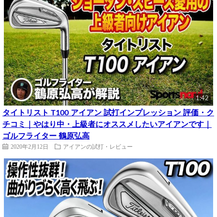
1:42
タイトリスト T100 アイアン 試打インプレッション 評価・ク
チコミ｜やはり中・上級者にオススメしたいアイアンです｜
ゴルフライター 鶴原弘高
2020年2月12日
アイアンの試打・レビュー