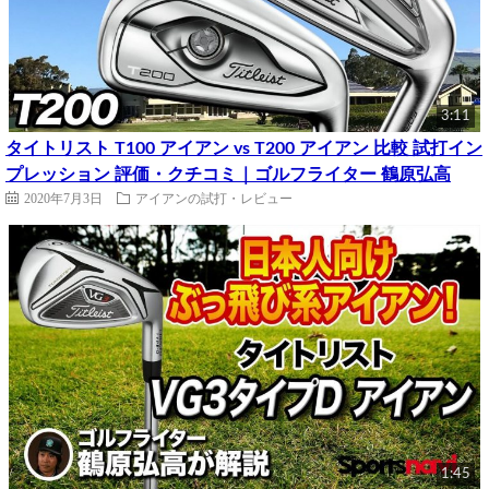
3:11
タイトリスト T100 アイアン vs T200 アイアン 比較 試打イン
プレッション 評価・クチコミ｜ゴルフライター 鶴原弘高
2020年7月3日
アイアンの試打・レビュー
1:45