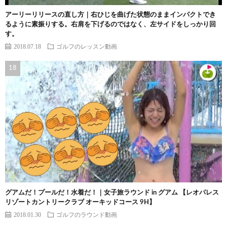
アーリーリリースの直し方｜右ひじを曲げた状態のままインパクトでき
るように素振りする。右肩を下げるのではなく、左サイドをしっかり回
す。
2018.07.18
ゴルフのレッスン動画
グアムだ！プールだ！水着だ！｜女子旅ラウンド in グアム 【レオパレス
リゾートカントリークラブ オーキッドコース 9H】
2018.01.30
ゴルフのラウンド動画