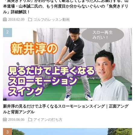
「魚突きドリル」がわからなくて断念してしまった人にお届けする、山
本道場・山本誠二氏の、もう何度目か分からないぐらいの「魚突きドリ
ル」詳細解説！
2018.02.09
ゴルフのレッスン動画
新井淳の見るだけで上手くなるスローモーションスイング｜正面アング
ルと背面アングル
2016.06.06
アイアンの打ち方