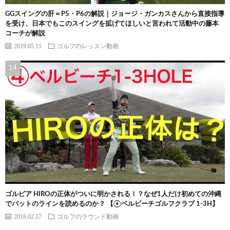
GGスイングの肝＝P5・P6の解説｜ジョージ・ガンカスさんから直接指導
を受け、日本でもこのスイングを拡げてほしいと言われて活動中の藤本
コーチが解説
2019.05.11
ゴルフのレッスン動画
ゴルピア HIROの正体がついに明かされる！？なぜ1人だけ初めての沖縄
でパットのラインを読めるのか？ 【④ベルビーチゴルフクラブ 1-3H】
2018.02.17
ゴルフのラウンド動画