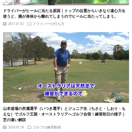
ドライバーがヒールに当たる原因｜トップの位置からいきなり遠心力を
使うと、腕が身体から離れてしまうのでヒールに当たってしまう。
2017.07.02
ドライバーの打ち方
山本道場の所属選手（いつき選手）とジュニア生（ちさと・しおり・も
えな）でゴルフ王国・オーストラリアへゴルフ合宿！練習初日の様子｜
芝の違い解説
2018.01.18
ゴルフの練習動画