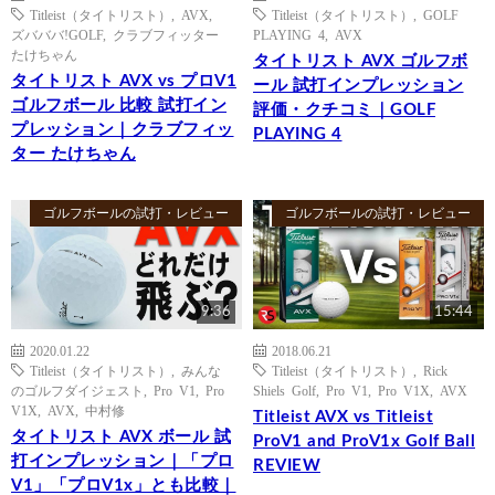
Titleist（タイトリスト）
,
AVX
,
Titleist（タイトリスト）
,
GOLF
ズバババ!GOLF
,
クラブフィッター
PLAYING 4
,
AVX
たけちゃん
タイトリスト AVX ゴルフボ
タイトリスト AVX vs プロV1
ール 試打インプレッション
ゴルフボール 比較 試打イン
評価・クチコミ｜GOLF
プレッション｜クラブフィッ
PLAYING 4
ター たけちゃん
ゴルフボールの試打・レビュー
ゴルフボールの試打・レビュー
9:36
15:44
2020.01.22
2018.06.21
Titleist（タイトリスト）
,
みんな
Titleist（タイトリスト）
,
Rick
のゴルフダイジェスト
,
Pro V1
,
Pro
Shiels Golf
,
Pro V1
,
Pro V1X
,
AVX
V1X
,
AVX
,
中村修
Titleist AVX vs Titleist
タイトリスト AVX ボール 試
ProV1 and ProV1x Golf Ball
打インプレッション｜「プロ
REVIEW
V1」「プロV1x」とも比較｜