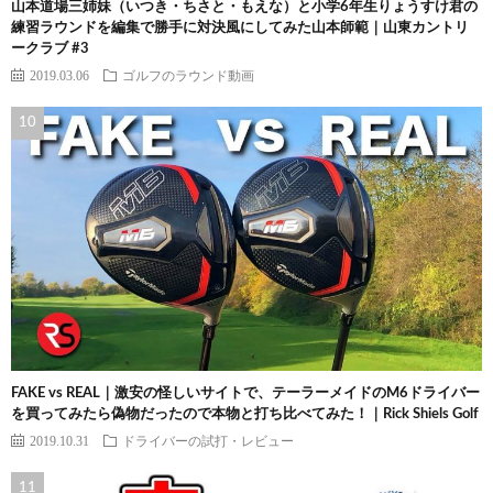
山本道場三姉妹（いつき・ちさと・もえな）と小学6年生りょうすけ君の
練習ラウンドを編集で勝手に対決風にしてみた山本師範｜山東カントリ
ークラブ #3
2019.03.06
ゴルフのラウンド動画
FAKE vs REAL｜激安の怪しいサイトで、テーラーメイドのM6ドライバー
を買ってみたら偽物だったので本物と打ち比べてみた！｜Rick Shiels Golf
2019.10.31
ドライバーの試打・レビュー