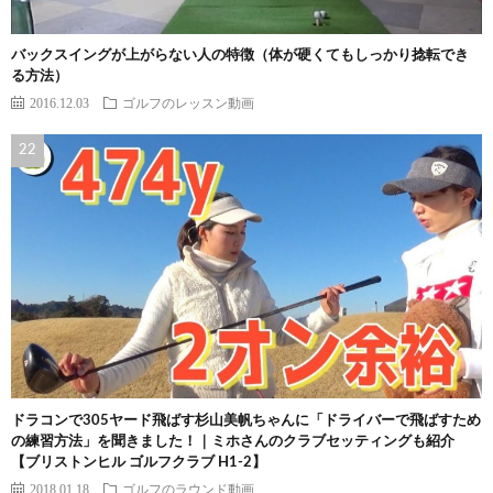
バックスイングが上がらない人の特徴（体が硬くてもしっかり捻転でき
る方法）
2016.12.03
ゴルフのレッスン動画
ドラコンで305ヤード飛ばす杉山美帆ちゃんに「ドライバーで飛ばすため
の練習方法」を聞きました！｜ミホさんのクラブセッティングも紹介
【ブリストンヒル ゴルフクラブ H1-2】
2018.01.18
ゴルフのラウンド動画