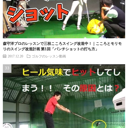
森守洋プロのレッスンで三枝こころスイング改造中！｜こころとモリモ
リのスイング改造計画 第1回「パンチショットの打ち方」
2017.12.20
ゴルフのレッスン動画