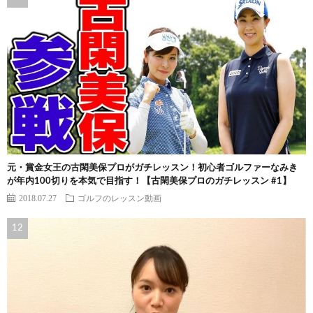
元・賞金女王の古閑美保プロがガチレッスン！初心者ゴルファーなみき
が年内100切りを本気で目指す！【古閑美保プロのガチレッスン #1】
2018.07.27
ゴルフのレッスン動画