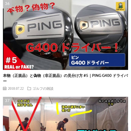
本物（正規品）と偽物（非正規品）の見分け方 #5｜PING G400 ドライバ
ー
2018.07.22
ゴルフの雑談