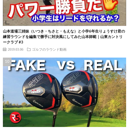
山本道場三姉妹（いつき・ちさと・もえな）と小学6年生りょうすけ君の
練習ラウンドを編集で勝手に対決風にしてみた山本師範｜山東カントリ
ークラブ #3
2019.03.06
ゴルフのラウンド動画