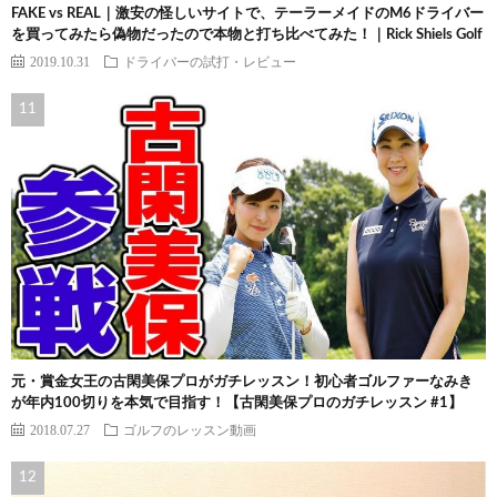
FAKE vs REAL｜激安の怪しいサイトで、テーラーメイドのM6ドライバー
を買ってみたら偽物だったので本物と打ち比べてみた！｜Rick Shiels Golf
2019.10.31
ドライバーの試打・レビュー
元・賞金女王の古閑美保プロがガチレッスン！初心者ゴルファーなみき
が年内100切りを本気で目指す！【古閑美保プロのガチレッスン #1】
2018.07.27
ゴルフのレッスン動画