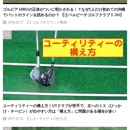
ゴルピア HIROの正体がついに明かされる！？なぜ1人だけ初めての沖縄
でパットのラインを読めるのか？ 【④ベルビーチゴルフクラブ 1-3H】
2018.02.17
ゴルフのラウンド動画
ユーティリティーの構え方｜UTクラブが苦手で、左へのミス（ひっか
け・チーピン）が出やすい方は「構え方」に問題がある場合が多い
2017.05.31
ユーテリティの打ち方