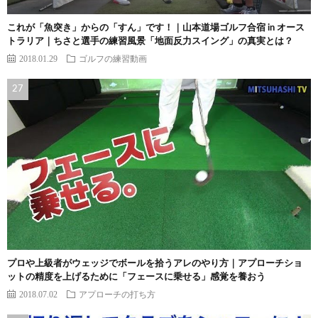
これが「魚突き」からの「すん」です！｜山本道場ゴルフ合宿 in オース
トラリア｜ちさと選手の練習風景「地面反力スイング」の真実とは？
2018.01.29
ゴルフの練習動画
プロや上級者がウェッジでボールを拾うアレのやり方｜アプローチショ
ットの精度を上げるために「フェースに乗せる」感覚を養おう
2018.07.02
アプローチの打ち方