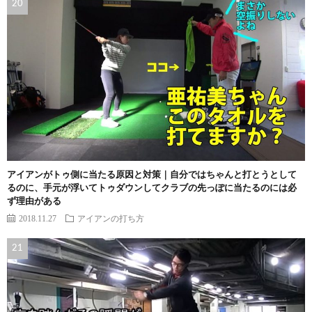
アイアンがトゥ側に当たる原因と対策｜自分ではちゃんと打とうとして
るのに、手元が浮いてトゥダウンしてクラブの先っぽに当たるのには必
ず理由がある
2018.11.27
アイアンの打ち方