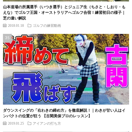
山本道場の所属選手（いつき選手）とジュニア生（ちさと・しおり・も
えな）でゴルフ王国・オーストラリアへゴルフ合宿！練習初日の様子｜
芝の違い解説
2018.01.18
ゴルフの練習動画
ダウンスイングの「右わきの締め方」を徹底解説！｜わきが甘い人はイ
ンパクトの位置が狂う 【古閑美保プロのレッスン】
2019.01.25
アイアンの打ち方