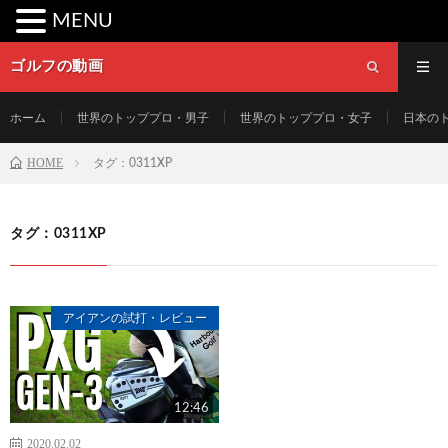
MENU
ゴルフの動画
ホーム
世界のトッププロ・男子
世界のトッププロ・女子
日本の
HOME
タグ：0311XP
タグ：0311XP
アイアンの試打・レビュー
12:46
2020.02.02