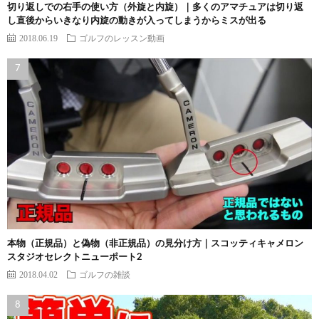
切り返しでの右手の使い方（外旋と内旋）｜多くのアマチュアは切り返
し直後からいきなり内旋の動きが入ってしまうからミスが出る
2018.06.19
ゴルフのレッスン動画
本物（正規品）と偽物（非正規品）の見分け方｜スコッティキャメロン
スタジオセレクトニューポート2
2018.04.02
ゴルフの雑談