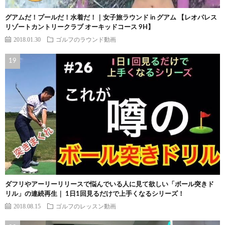
グアムだ！プールだ！水着だ！｜女子旅ラウンド in グアム 【レオパレス
リゾートカントリークラブ オーキッドコース 9H】
2018.01.30
ゴルフのラウンド動画
ダフリやアーリーリリースで悩んでいる人に見て欲しい「ボール突きド
リル」の連続再生｜ 1日1回見るだけで上手くなるシリーズ！
2018.08.15
ゴルフのレッスン動画