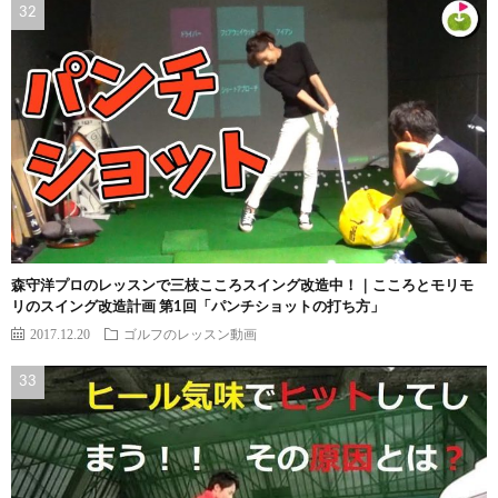
森守洋プロのレッスンで三枝こころスイング改造中！｜こころとモリモ
リのスイング改造計画 第1回「パンチショットの打ち方」
2017.12.20
ゴルフのレッスン動画