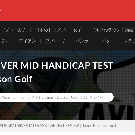
ト
ッププロ・女子
日本のトッププロ・女子
ゴルフのラウンド動画
リティ
アイアン
アプローチ
バンカー
パター
クラ
VER MID HANDICAP TEST
on Golf
ylorMade（テーラーメイド）
,
James Robinson Golf
,
SIM ドライバー
DE SIM DRIVER MID HANDICAP TEST REVIEW｜James Robinson Golf