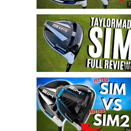
7
10
16