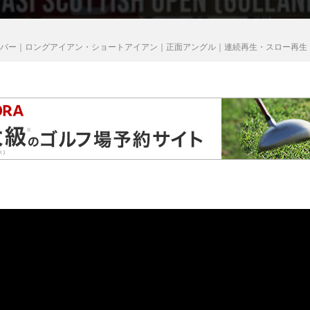
イバー｜ロングアイアン・ショートアイアン｜正面アングル｜連続再生・スロー再生｜ASI Sco