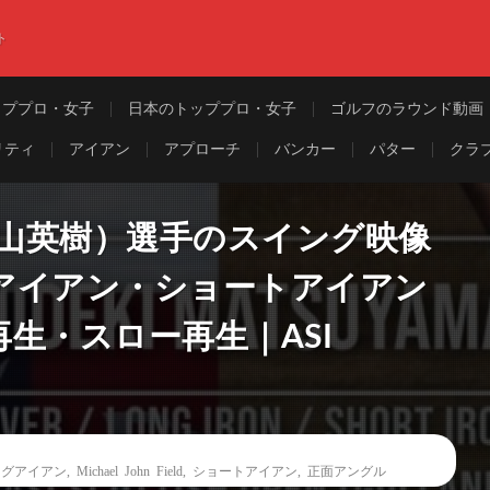
ト
ッププロ・女子
日本のトッププロ・女子
ゴルフのラウンド動画
リティ
アイアン
アプローチ
バンカー
パター
クラ
ma（松山英樹）選手のスイング映像
アイアン・ショートアイアン
生・スロー再生｜ASI
ングアイアン
,
Michael John Field
,
ショートアイアン
,
正面アングル