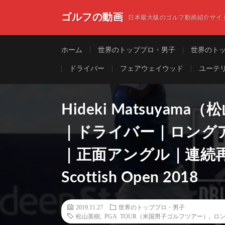
ゴルフの動画
日本最大級のゴルフ動画紹介サイ
ホーム
世界のトッププロ・男子
世界のト
ドライバー
フェアウェイウッド
ユーテ
Hideki Matsuya
｜ドライバー｜ロング
｜正面アングル｜連続再
Scottish Open 2018
2019.11.27
世界のトッププロ・男子
松山英樹
,
PGA TOUR（米国男子ゴルフツアー）
,
ロ