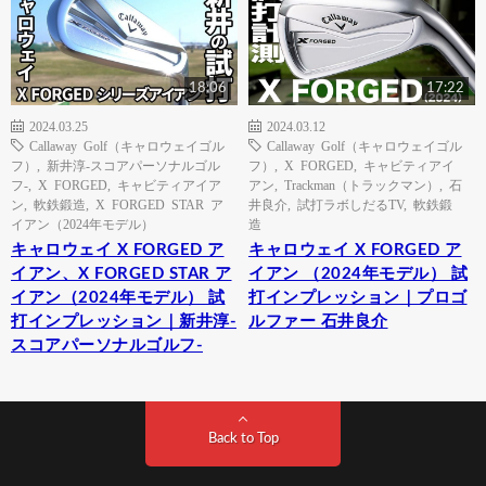
18:06
17:22
2024.03.25
2024.03.12
Callaway Golf（キャロウェイゴル
Callaway Golf（キャロウェイゴル
フ）
,
新井淳-スコアパーソナルゴル
フ）
,
X FORGED
,
キャビティアイ
フ-
,
X FORGED
,
キャビティアイア
アン
,
Trackman（トラックマン）
,
石
ン
,
軟鉄鍛造
,
X FORGED STAR ア
井良介
,
試打ラボしだるTV
,
軟鉄鍛
イアン（2024年モデル）
造
キャロウェイ X FORGED ア
キャロウェイ X FORGED ア
イアン、X FORGED STAR ア
イアン （2024年モデル） 試
イアン（2024年モデル） 試
打インプレッション｜プロゴ
打インプレッション｜新井淳-
ルファー 石井良介
スコアパーソナルゴルフ-
Back to Top