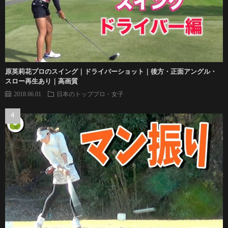
原英莉花プロのスイング｜ドライバーショット｜後方・正面アングル・
スロー再生あり｜高画質
2018.06.01
日本のトッププロ・女子