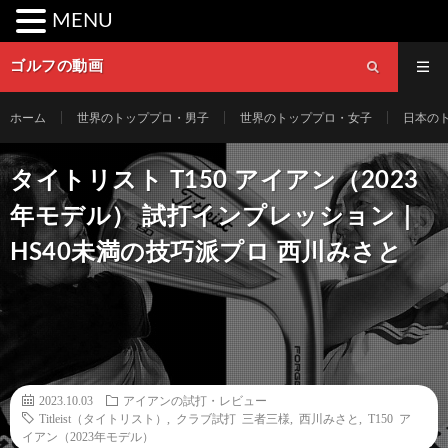
MENU
ゴルフの動画
ホーム
世界のトッププロ・男子
世界のトッププロ・女子
日本の
タイトリスト T150 アイアン（2023
年モデル） 試打インプレッション｜
HS40未満の技巧派プロ 西川みさと
2023.10.03
アイアンの試打・レビュー
Titleist（タイトリスト）
,
クラブ試打 三者三様
,
西川みさと
,
T150 ア
イアン（2023年モデル）