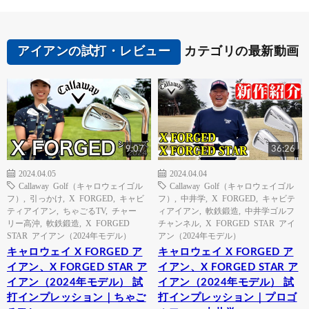
アイアンの試打・レビュー
カテゴリの最新動画
9:07
36:26
2024.04.05
2024.04.04
Callaway Golf（キャロウェイゴル
Callaway Golf（キャロウェイゴル
フ）
,
引っかけ
,
X FORGED
,
キャビ
フ）
,
中井学
,
X FORGED
,
キャビテ
ティアイアン
,
ちゃごるTV
,
チャー
ィアイアン
,
軟鉄鍛造
,
中井学ゴルフ
リー高沖
,
軟鉄鍛造
,
X FORGED
チャンネル
,
X FORGED STAR アイ
STAR アイアン（2024年モデル）
アン（2024年モデル）
キャロウェイ X FORGED ア
キャロウェイ X FORGED ア
イアン、X FORGED STAR ア
イアン、X FORGED STAR ア
イアン（2024年モデル） 試
イアン（2024年モデル） 試
打インプレッション｜ちゃご
打インプレッション｜プロゴ