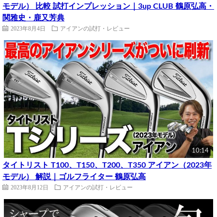
モデル） 比較 試打インプレッション｜3up CLUB 鶴原弘高・
関雅史・鹿又芳典
2023年8月4日
アイアンの試打・レビュー
10:14
タイトリスト T100、T150、T200、T350 アイアン（2023年
モデル） 解説｜ゴルフライター 鶴原弘高
2023年8月12日
アイアンの試打・レビュー