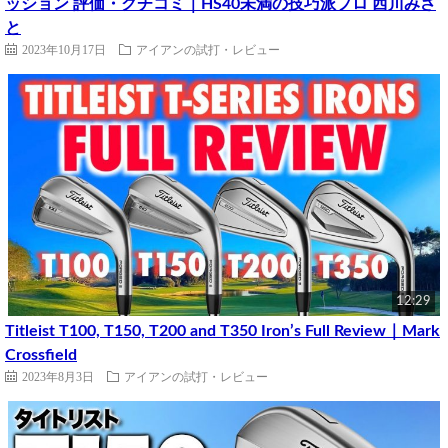
ッション 評価・クチコミ｜HS40未満の技巧派プロ 西川みさ
と
2023年10月17日
アイアンの試打・レビュー
12:29
Titleist T100, T150, T200 and T350 Iron’s Full Review｜Mark
Crossfield
2023年8月3日
アイアンの試打・レビュー