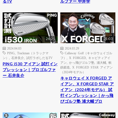
るTV
ルファー 中井学
26:25
21:03
2024.04.03
2024.03.29
PING
,
Trackman（トラックマ
Callaway Golf（キャロウェイゴル
ン）
,
石井良介
,
試打ラボしだるTV
フ）
,
X FORGED
,
キャビティアイ
アン
,
かっ飛びゴルフ塾
,
浦大輔
,
軟
PING i530 アイアン 試打イン
鉄鍛造
,
X FORGED STAR アイアン
プレッション｜プロゴルファ
（2024年モデル）
ー 石井良介
キャロウェイ X FORGED ア
イアン、X FORGED STAR ア
イアン（2024年モデル） 試
打インプレッション｜かっ飛
びゴルフ塾 浦大輔プロ