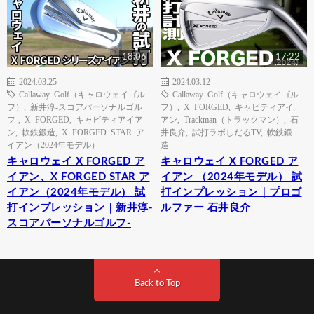
18:06
17:22
2024.03.25
2024.03.12
Callaway Golf（キャロウェイゴル
Callaway Golf（キャロウェイゴル
フ）
,
新井淳-スコアパーソナルゴル
フ）
,
X FORGED
,
キャビティアイ
フ-
,
X FORGED
,
キャビティアイア
アン
,
Trackman（トラックマン）
,
石
ン
,
軟鉄鍛造
,
X FORGED STAR ア
井良介
,
試打ラボしだるTV
,
軟鉄鍛
イアン（2024年モデル）
造
キャロウェイ X FORGED ア
キャロウェイ X FORGED ア
イアン、X FORGED STAR ア
イアン （2024年モデル） 試
イアン（2024年モデル） 試
打インプレッション｜プロゴ
打インプレッション｜新井淳-
ルファー 石井良介
スコアパーソナルゴルフ-
Back to Top