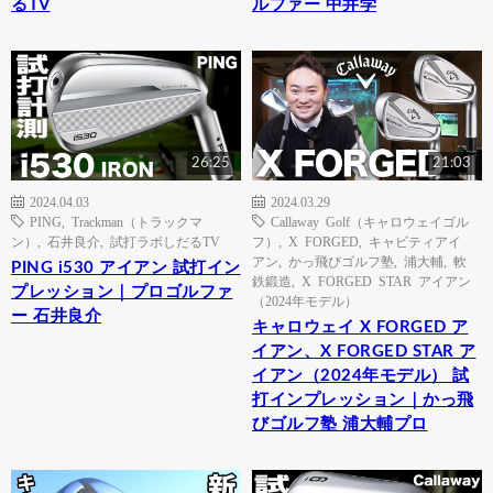
るTV
ルファー 中井学
26:25
21:03
2024.04.03
2024.03.29
PING
,
Trackman（トラックマ
Callaway Golf（キャロウェイゴル
ン）
,
石井良介
,
試打ラボしだるTV
フ）
,
X FORGED
,
キャビティアイ
アン
,
かっ飛びゴルフ塾
,
浦大輔
,
軟
PING i530 アイアン 試打イン
鉄鍛造
,
X FORGED STAR アイアン
プレッション｜プロゴルファ
（2024年モデル）
ー 石井良介
キャロウェイ X FORGED ア
イアン、X FORGED STAR ア
イアン（2024年モデル） 試
打インプレッション｜かっ飛
びゴルフ塾 浦大輔プロ