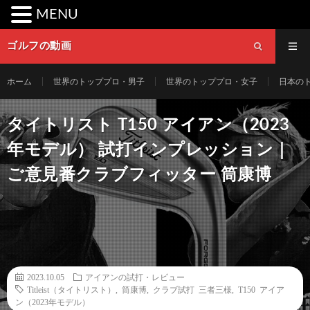
MENU
ゴルフの動画
ホーム
世界のトッププロ・男子
世界のトッププロ・女子
日本の
タイトリスト T150 アイアン（2023
年モデル） 試打インプレッション｜
ご意見番クラブフィッター 筒康博
2023.10.05
アイアンの試打・レビュー
Titleist（タイトリスト）
,
筒康博
,
クラブ試打 三者三様
,
T150 アイア
ン（2023年モデル）