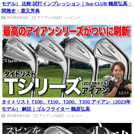
モデル） 比較 試打インプレッション｜3up CLUB 鶴原弘高・
関雅史・鹿又芳典
2023年8月4日
アイアンの試打・レビュー
10:14
タイトリスト T100、T150、T200、T350 アイアン（2023年
モデル） 解説｜ゴルフライター 鶴原弘高
2023年8月12日
アイアンの試打・レビュー