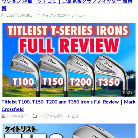
ッション 評価・クチコミ｜ご意見番クラブフィッター 筒康
博
2023年10月19日
アイアンの試打・レビュー
12:29
Titleist T100, T150, T200 and T350 Iron’s Full Review｜Mark
Crossfield
2023年8月3日
アイアンの試打・レビュー