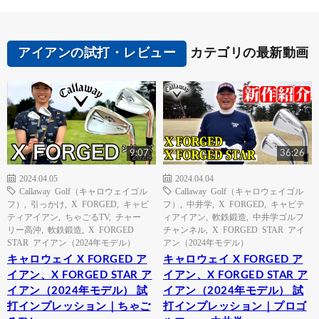
アイアンの試打・レビュー
カテゴリの最新動画
9:07
36:26
2024.04.05
2024.04.04
Callaway Golf（キャロウェイゴル
Callaway Golf（キャロウェイゴル
フ）
,
引っかけ
,
X FORGED
,
キャビ
フ）
,
中井学
,
X FORGED
,
キャビテ
ティアイアン
,
ちゃごるTV
,
チャー
ィアイアン
,
軟鉄鍛造
,
中井学ゴルフ
リー高沖
,
軟鉄鍛造
,
X FORGED
チャンネル
,
X FORGED STAR アイ
STAR アイアン（2024年モデル）
アン（2024年モデル）
キャロウェイ X FORGED ア
キャロウェイ X FORGED ア
イアン、X FORGED STAR ア
イアン、X FORGED STAR ア
イアン（2024年モデル） 試
イアン（2024年モデル） 試
打インプレッション｜ちゃご
打インプレッション｜プロゴ