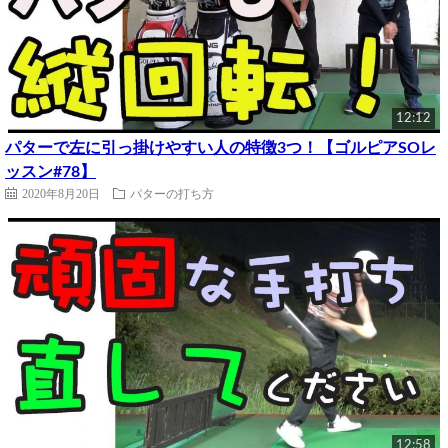
12:12
パターで左に引っ掛けやすい人の特徴3つ！【ゴルピアSOレ
ッスン#78】
2020年8月20日
パターの打ち方
12:58