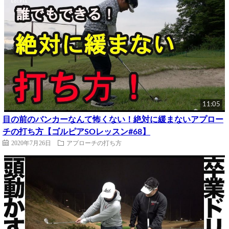
11:05
目の前のバンカーなんて怖くない！絶対に緩まないアプロー
チの打ち方【ゴルピアSOレッスン#68】
2020年7月26日
アプローチの打ち方