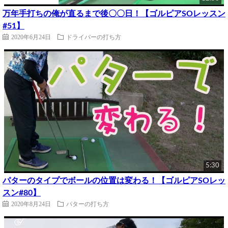
万年手打ちの俺が直るまで後〇〇日！【ゴルピアSOレッスン
#51】
2020年6月24日
ドライバーの打ち方
5:30
パターのタイプでボールの位置は変わる！【ゴルピアSOレッ
スン#80】
2020年8月24日
パターの打ち方