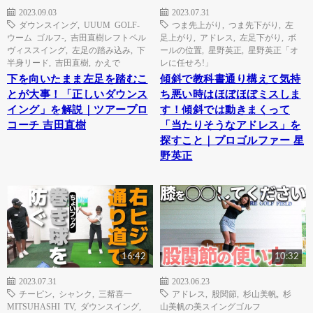
2023.09.03
2023.07.31
ダウンスイング
,
UUUM GOLF-
つま先上がり
,
つま先下がり
,
左
ウーム ゴルフ-
,
吉田直樹レフトペル
足上がり
,
アドレス
,
左足下がり
,
ボ
ヴィススイング
,
左足の踏み込み
,
下
ールの位置
,
星野英正
,
星野英正「オ
半身リード
,
吉田直樹
,
かえで
レに任せろ!」
下を向いたまま左足を踏むこ
傾斜で教科書通り構えて気持
とが大事！「正しいダウンス
ち悪い時はほぼほぼミスしま
イング」を解説｜ツアープロ
す！傾斜では動きまくって
コーチ 吉田直樹
「当たりそうなアドレス」を
探すこと｜プロゴルファー 星
野英正
16:42
10:32
2023.07.31
2023.06.23
チーピン
,
シャンク
,
三觜喜一
アドレス
,
股関節
,
杉山美帆
,
杉
MITSUHASHI TV
,
ダウンスイング
,
山美帆の美スイングゴルフ