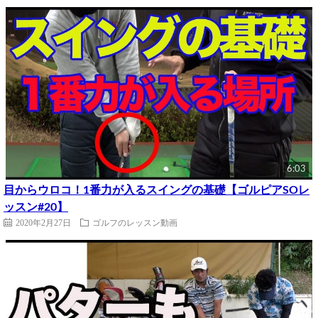
6:03
目からウロコ！1番力が入るスイングの基礎【ゴルピアSOレ
ッスン#20】
2020年2月27日
ゴルフのレッスン動画