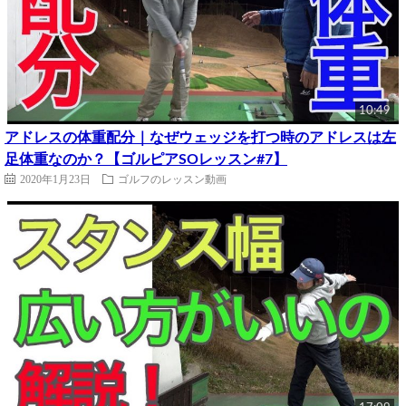
10:49
アドレスの体重配分｜なぜウェッジを打つ時のアドレスは左
足体重なのか？【ゴルピアSOレッスン#7】
2020年1月23日
ゴルフのレッスン動画