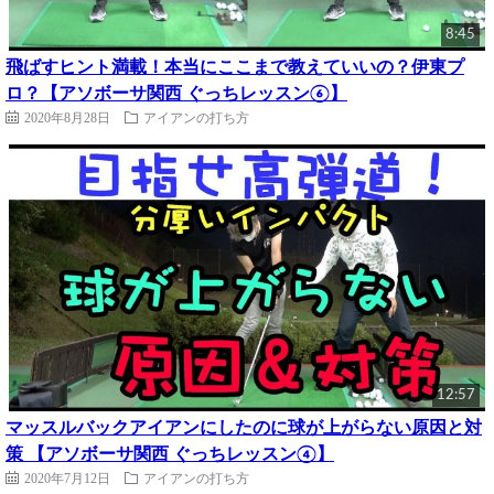
8:45
飛ばすヒント満載！本当にここまで教えていいの？伊東プ
ロ？【アソボーサ関西 ぐっちレッスン⑥】
2020年8月28日
アイアンの打ち方
12:57
マッスルバックアイアンにしたのに球が上がらない原因と対
策 【アソボーサ関西 ぐっちレッスン④】
2020年7月12日
アイアンの打ち方