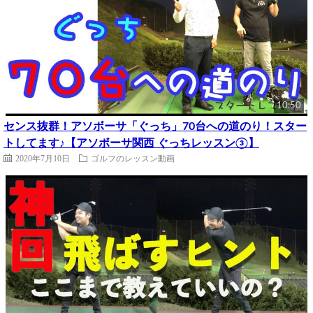
10:50
センス抜群！アソボーサ「ぐっち」70台への道のり！スター
トしてます♪【アソボーサ関西 ぐっちレッスン③】
2020年7月10日
ゴルフのレッスン動画