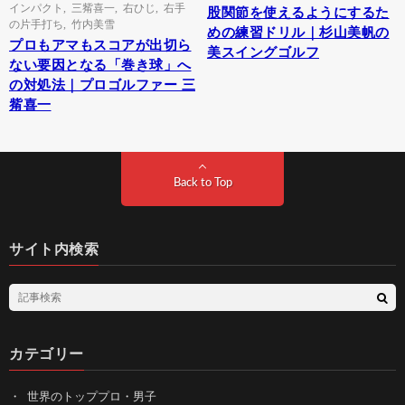
インパクト
,
三觜喜一
,
右ひじ
,
右手
股関節を使えるようにするた
の片手打ち
,
竹内美雪
めの練習ドリル｜杉山美帆の
プロもアマもスコアが出切ら
美スイングゴルフ
ない要因となる「巻き球」へ
の対処法｜プロゴルファー 三
觜喜一
Back to Top
サイト内検索
カテゴリー
世界のトッププロ・男子