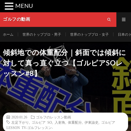
MENU
ゴルフの動画
ホーム
世界のトッププロ・男子
世界のトッププロ・女子
日本の
傾斜地での体重配分｜斜面では傾斜に
対して真っ直ぐ立つ【ゴルピアSOレ
ッスン#8】
2020.01.26
ゴルフのレッスン動画
左足下がり
,
ゴルピア SO
,
入射角
,
体重配分
,
伊東諭史
,
ゴルピア
LESSON TV-ゴルフレッスン-