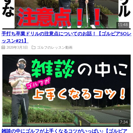
11:48
手打ち卒業ドリルの注意点についてのお話！【ゴルピアSOレ
ッスン#21】
2020年3月3日
ゴルフのレッスン動画
7:34
雑談の中にゴルフが上手くなるコツがいっぱい♪【ゴルピア