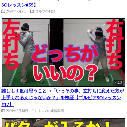
SOレッスン#55】
2020年7月2日
ゴルフの雑談
7:13
誰しも１度は思うこと→「いっその事、左打ちに変えた方が
上手くなるんじゃないか？」を検証【ゴルピアSOレッスン
#17】
2020年2月18日
ゴルフの練習動画