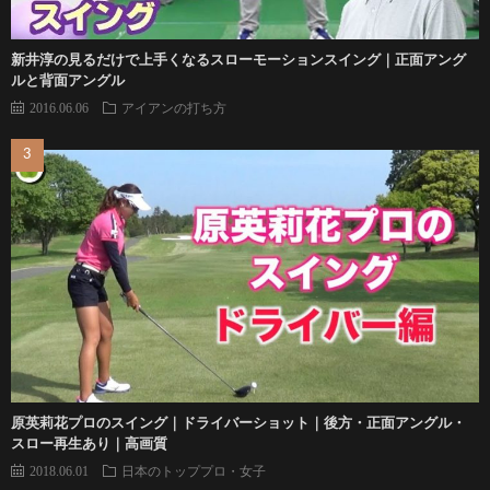
新井淳の見るだけで上手くなるスローモーションスイング｜正面アング
ルと背面アングル
2016.06.06
アイアンの打ち方
原英莉花プロのスイング｜ドライバーショット｜後方・正面アングル・
スロー再生あり｜高画質
2018.06.01
日本のトッププロ・女子