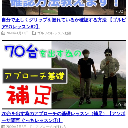
7:32
自分で正しくグリップを握れているか確認する方法 【ゴルピ
アSOレッスン#2】
2020年1月12日
ゴルフのレッスン動画
4:01
70台を出す為のアプローチの基礎レッスン（補足）【アソボ
ーサ関西 ぐっちレッスン②】
2020年7月8日
アプローチの打ち方