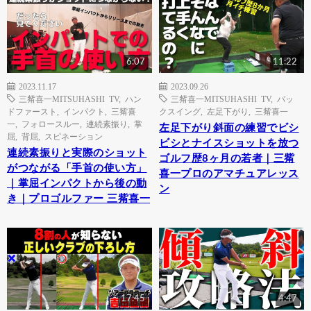
6:07
11:22
2023.11.17
2023.09.26
三觜喜一MITSUHASHI TV
,
ハン
三觜喜一MITSUHASHI TV
,
バッ
ドファースト
,
インパクト
,
三觜喜
クスイング
,
左足下がり
,
三觜喜一
一
,
フォロースルー
,
連続素振り
,
掌
左足下がり斜面の練習でビシ
屈
,
背屈
,
スピネーション
ビシとナイスショットを放つ
連続素振りと実際のショット
ゴルフ歴8ヶ月の若者｜三觜
がつながる「手首の使い方」
喜一プロのアマチュアレッス
｜掌屈インパクトから後の動
ン
き｜プロゴルファー 三觜喜一
17:45
4:47