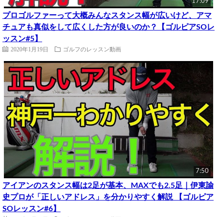
17:09
プロゴルファーって大概みんなスタンス幅が広いけど、アマ
チュアも真似をして広くした方が良いのか？【ゴルピアSOレ
ッスン#5】
2020年1月19日
ゴルフのレッスン動画
7:50
アイアンのスタンス幅は2足が基本、MAXでも2.5足｜伊東諭
史プロが「正しいアドレス」を分かりやすく解説 【ゴルピア
SOレッスン#6】