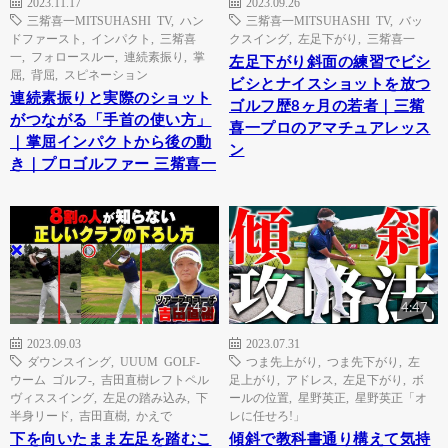
2023.11.17
2023.09.26
三觜喜一MITSUHASHI TV
,
ハン
三觜喜一MITSUHASHI TV
,
バッ
ドファースト
,
インパクト
,
三觜喜
クスイング
,
左足下がり
,
三觜喜一
一
,
フォロースルー
,
連続素振り
,
掌
左足下がり斜面の練習でビシ
屈
,
背屈
,
スピネーション
ビシとナイスショットを放つ
連続素振りと実際のショット
ゴルフ歴8ヶ月の若者｜三觜
がつながる「手首の使い方」
喜一プロのアマチュアレッス
｜掌屈インパクトから後の動
ン
き｜プロゴルファー 三觜喜一
17:45
4:47
2023.09.03
2023.07.31
ダウンスイング
,
UUUM GOLF-
つま先上がり
,
つま先下がり
,
左
ウーム ゴルフ-
,
吉田直樹レフトペル
足上がり
,
アドレス
,
左足下がり
,
ボ
ヴィススイング
,
左足の踏み込み
,
下
ールの位置
,
星野英正
,
星野英正「オ
半身リード
,
吉田直樹
,
かえで
レに任せろ!」
下を向いたまま左足を踏むこ
傾斜で教科書通り構えて気持