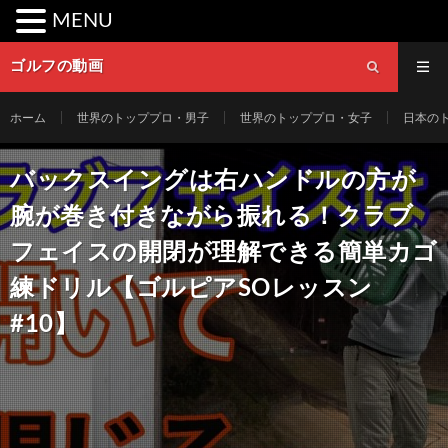
MENU
ゴルフの動画
ホーム
世界のトッププロ・男子
世界のトッププロ・女子
日本の
バックスイングは右ハンドルの方が
腕が巻き付きながら振れる！クラブ
フェイスの開閉が理解できる簡単カゴ
練ドリル【ゴルピアSOレッスン
#10】