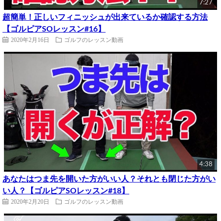
7:27
超簡単！正しいフィニッシュが出来ているか確認する方法
【ゴルピアSOレッスン#16】
2020年2月16日
ゴルフのレッスン動画
4:38
あなたはつま先を開いた方がいい人？それとも閉じた方がい
い人？【ゴルピアSOレッスン#18】
2020年2月20日
ゴルフのレッスン動画