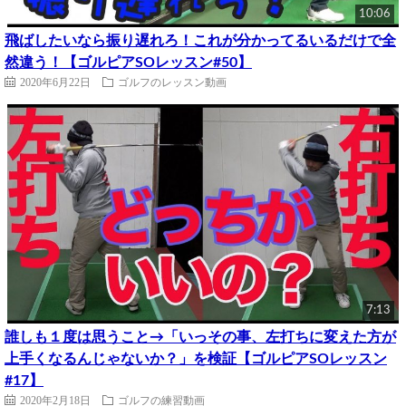
10:06
飛ばしたいなら振り遅れろ！これが分かってるいるだけで全
然違う！【ゴルピアSOレッスン#50】
2020年6月22日
ゴルフのレッスン動画
7:13
誰しも１度は思うこと→「いっその事、左打ちに変えた方が
上手くなるんじゃないか？」を検証【ゴルピアSOレッスン
#17】
2020年2月18日
ゴルフの練習動画