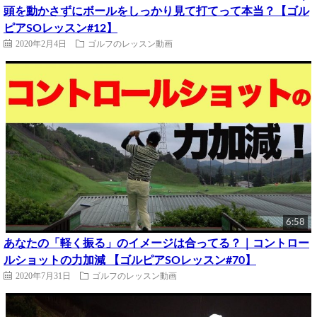
頭を動かさずにボールをしっかり見て打てって本当？【ゴル
ピアSOレッスン#12】
2020年2月4日
ゴルフのレッスン動画
6:58
あなたの「軽く振る」のイメージは合ってる？｜コントロー
ルショットの力加減 【ゴルピアSOレッスン#70】
2020年7月31日
ゴルフのレッスン動画