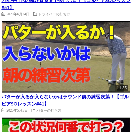
万年手打ちの俺が直るまで後〇〇日！【ゴルピアSOレッスン
#51】
2020年6月24日
ドライバーの打ち方
11:35
パターが入るか入らないかはラウンド前の練習次第！【ゴル
ピアSOレッスン#41】
2020年5月5日
パターの打ち方