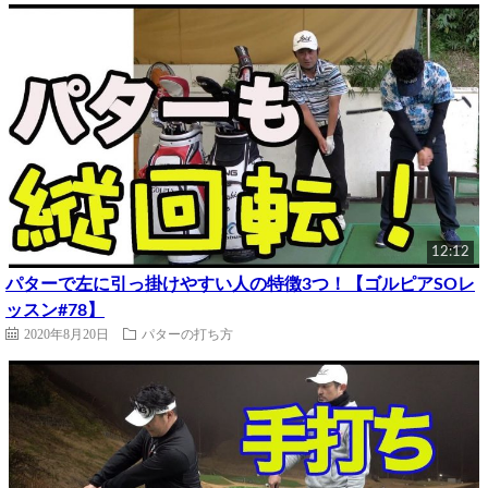
12:12
パターで左に引っ掛けやすい人の特徴3つ！【ゴルピアSOレ
ッスン#78】
2020年8月20日
パターの打ち方