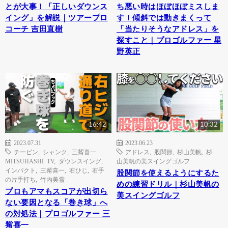
とが大事！「正しいダウンス
ち悪い時はほぼほぼミスしま
イング」を解説｜ツアープロ
す！傾斜では動きまくって
コーチ 吉田直樹
「当たりそうなアドレス」を
探すこと｜プロゴルファー 星
野英正
16:42
10:32
2023.07.31
2023.06.23
チーピン
,
シャンク
,
三觜喜一
アドレス
,
股関節
,
杉山美帆
,
杉
MITSUHASHI TV
,
ダウンスイング
,
山美帆の美スイングゴルフ
インパクト
,
三觜喜一
,
右ひじ
,
右手
股関節を使えるようにするた
の片手打ち
,
竹内美雪
めの練習ドリル｜杉山美帆の
プロもアマもスコアが出切ら
美スイングゴルフ
ない要因となる「巻き球」へ
の対処法｜プロゴルファー 三
觜喜一