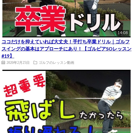
14:08
ココだけを抑えていれば大丈夫！手打ち卒業ドリル｜ゴルフ
スイングの基本はアプローチにあり！【ゴルピアSOレッスン
#19】
2020年2月25日
ゴルフのレッスン動画