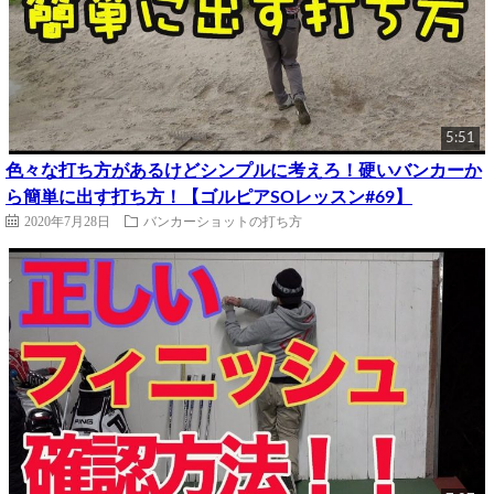
5:51
色々な打ち方があるけどシンプルに考えろ！硬いバンカーか
ら簡単に出す打ち方！【ゴルピアSOレッスン#69】
2020年7月28日
バンカーショットの打ち方