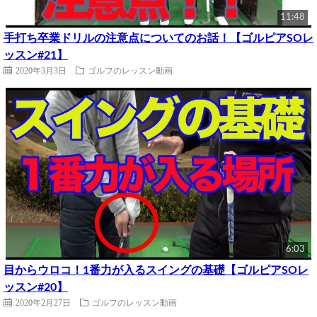
11:48
手打ち卒業ドリルの注意点についてのお話！【ゴルピアSOレ
ッスン#21】
2020年3月3日
ゴルフのレッスン動画
6:03
目からウロコ！1番力が入るスイングの基礎【ゴルピアSOレ
ッスン#20】
2020年2月27日
ゴルフのレッスン動画