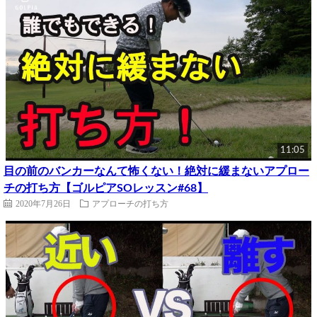
11:05
目の前のバンカーなんて怖くない！絶対に緩まないアプロー
チの打ち方【ゴルピアSOレッスン#68】
2020年7月26日
アプローチの打ち方