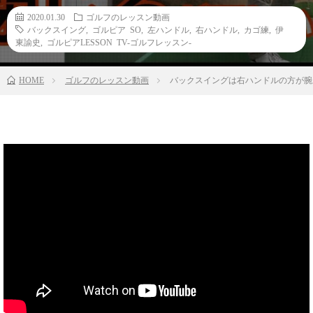
2020.01.30
ゴルフのレッスン動画
バックスイング
,
ゴルピア SO
,
左ハンドル
,
右ハンドル
,
カゴ練
,
伊
東諭史
,
ゴルピアLESSON TV-ゴルフレッスン-
HOME
ゴルフのレッスン動画
バックスイングは右ハンドルの方が腕が