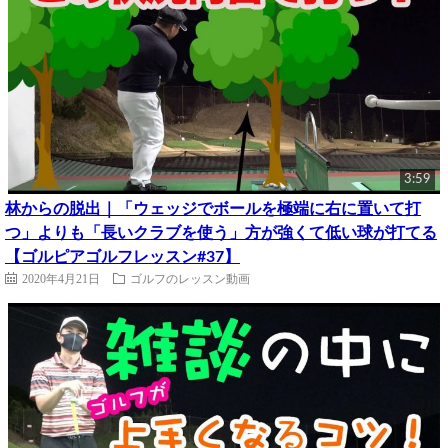
3:59
林からの脱出｜「ウェッジでボールを極端に右に置いて打
つ」よりも「長いクラブを使う」方が強くて低い球が打てる
【ゴルピアゴルフレッスン#37】
2020年4月21日
ゴルフのレッスン動画