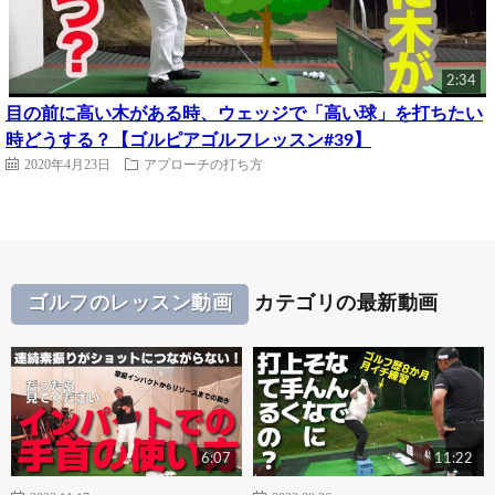
2:34
目の前に高い木がある時、ウェッジで「高い球」を打ちたい
時どうする？【ゴルピアゴルフレッスン#39】
2020年4月23日
アプローチの打ち方
ゴルフのレッスン動画
カテゴリの最新動画
6:07
11:22