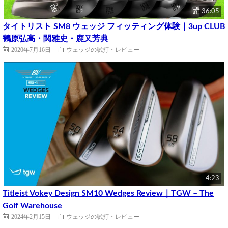
36:05
タイトリスト SM8 ウェッジ フィッティング体験｜3up CLUB
鶴原弘高・関雅史・鹿又芳典
2020年7月16日
ウェッジの試打・レビュー
4:23
Titleist Vokey Design SM10 Wedges Review｜TGW – The
Golf Warehouse
2024年2月15日
ウェッジの試打・レビュー