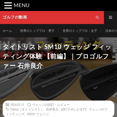
MENU
ゴルフの動画
ホーム
世界のトッププロ・男子
世界のトッププロ・女子
日本の
タイトリスト SM10 ウェッジ フィッ
ティング体験 【前編】｜プロゴルフ
ァー 石井良介
2024.02.11
ウェッジの試打・レビュー
Titleist（タイトリスト）
,
石井良介
,
試打ラボしだるTV
,
ウェッジのフ
ィッティング
,
SM10 ウェッジ