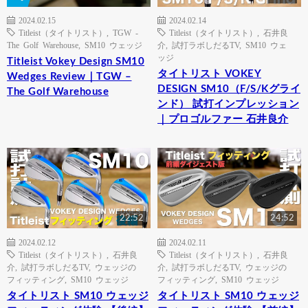
2024.02.15
2024.02.14
Titleist（タイトリスト）
,
TGW -
Titleist（タイトリスト）
,
石井良
The Golf Warehouse
,
SM10 ウェッジ
介
,
試打ラボしだるTV
,
SM10 ウェ
ッジ
Titleist Vokey Design SM10
タイトリスト VOKEY
Wedges Review｜TGW –
DESIGN SM10（F/S/Kグライ
The Golf Warehouse
ンド） 試打インプレッション
｜プロゴルファー 石井良介
22:52
24:52
2024.02.12
2024.02.11
Titleist（タイトリスト）
,
石井良
Titleist（タイトリスト）
,
石井良
介
,
試打ラボしだるTV
,
ウェッジの
介
,
試打ラボしだるTV
,
ウェッジの
フィッティング
,
SM10 ウェッジ
フィッティング
,
SM10 ウェッジ
タイトリスト SM10 ウェッジ
タイトリスト SM10 ウェッジ