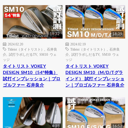
19:32
18:39
2024.02.20
2024.02.19
Titleist（タイトリスト）
,
石井良
Titleist（タイトリスト）
,
石井良
介
,
試打ラボしだるTV
,
SM10 ウェ
介
,
試打ラボしだるTV
,
SM10 ウェ
ッジ
ッジ
タイトリスト VOKEY
タイトリスト VOKEY
DESIGN SM10（54°特集）
DESIGN SM10（M/D/Tグラ
試打インプレッション｜プロ
インド） 試打インプレッショ
ゴルファー 石井良介
ン｜プロゴルファー 石井良介
4:23
16:52