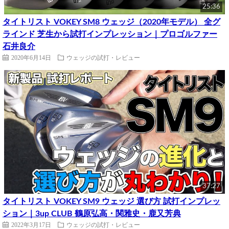
25:36
タイトリスト VOKEY SM8 ウェッジ（2020年モデル） 全グ
ラインド 芝生から試打インプレッション｜プロゴルファー
石井良介
2020年6月14日
ウェッジの試打・レビュー
37:27
タイトリスト VOKEY SM9 ウェッジ 選び方 試打インプレッ
ション｜3up CLUB 鶴原弘高・関雅史・鹿又芳典
2022年3月17日
ウェッジの試打・レビュー