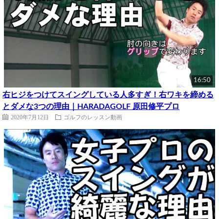
16:50
右ヒジをつけてスイングしている人多すぎ！右ワキを締める
とダメな3つの理由｜HARADAGOLF 原田修平プロ
2020年7月12日
ゴルフのレッスン動画