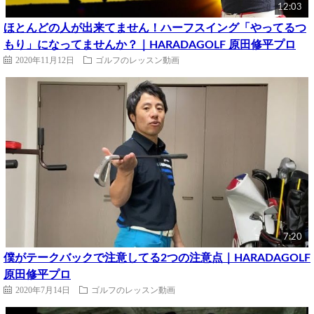
12:03
ほとんどの人が出来てません！ハーフスイング「やってるつ
もり」になってませんか？｜HARADAGOLF 原田修平プロ
2020年11月12日
ゴルフのレッスン動画
7:20
僕がテークバックで注意してる2つの注意点｜HARADAGOLF
原田修平プロ
2020年7月14日
ゴルフのレッスン動画