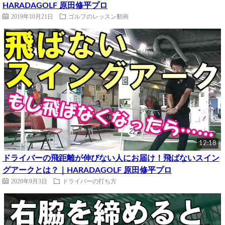
HARADAGOLF 原田修平プロ
2019年10月21日
ゴルフのレッスン動画
12:18
ドライバーの飛距離が伸びない人にお届け！飛ばないスイン
グアークとは？｜HARADAGOLF 原田修平プロ
2020年9月3日
ドライバーの打ち方