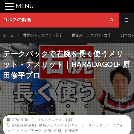
MENU
ゴルフの動画
ホーム
世界のトッププロ・男子
世界のトッププロ・女子
日本の
テークバックで右腕を長く使うメリ
ット・デメリット｜HARADAGOLF 原
田修平プロ
2020.01.30
ゴルフのレッスン動画
HARADAGOLF 動画レッスンチャンネル
,
テークバック
,
ハーフスイ
ング
,
スイングアーク
,
右腕
,
左肩
,
原田修平