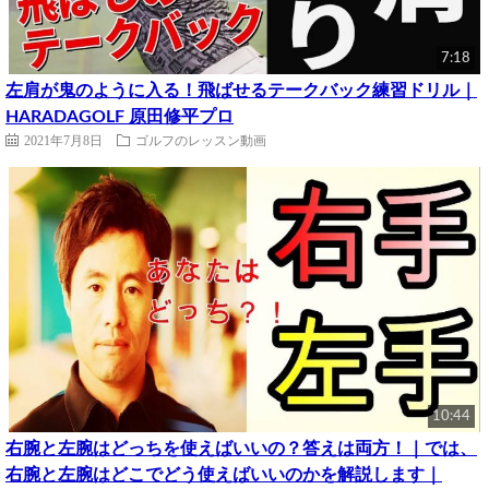
7:18
左肩が鬼のように入る！飛ばせるテークバック練習ドリル｜
HARADAGOLF 原田修平プロ
2021年7月8日
ゴルフのレッスン動画
10:44
右腕と左腕はどっちを使えばいいの？答えは両方！｜では、
右腕と左腕はどこでどう使えばいいのかを解説します｜