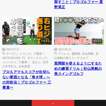
探すこと｜プロゴルファー 星
野英正
16:42
10:32
2023.07.31
2023.06.23
チーピン
,
シャンク
,
三觜喜一
アドレス
,
股関節
,
杉山美帆
,
杉
MITSUHASHI TV
,
ダウンスイング
,
山美帆の美スイングゴルフ
インパクト
,
三觜喜一
,
右ひじ
,
右手
股関節を使えるようにするた
の片手打ち
,
竹内美雪
めの練習ドリル｜杉山美帆の
プロもアマもスコアが出切ら
美スイングゴルフ
ない要因となる「巻き球」へ
の対処法｜プロゴルファー 三
觜喜一