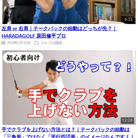
6:32
左肩 or 右肩｜テークバックの始動はどっちが先？｜
HARADAGOLF 原田修平プロ
2020年2月12日
ゴルフの雑談
12:26
手でクラブを上げない方法とは？｜テークバックの始動は
「三角形」ではなく「平行四辺形」のイメージなんですよ｜