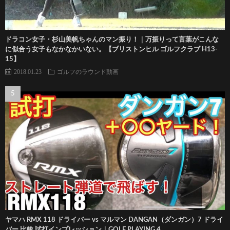
ドラコン女子・杉山美帆ちゃんのマン振り！｜万振りって言葉がこんな
に似合う女子もなかなかいない。【ブリストンヒル ゴルフクラブ H13-
15】
2018.01.23
ゴルフのラウンド動画
ヤマハ RMX 118 ドライバー vs マルマン DANGAN（ダンガン）7 ドライ
バー 比較 試打インプレッション｜GOLF PLAYING 4