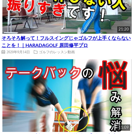
21:20
そろそろ解って！フルスイングじゃゴルフが上手くならない
ことを！｜HARADAGOLF 原田修平プロ
2020年9月14日
ゴルフのレッスン動画
11:09