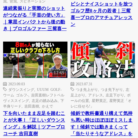
屈
,
背屈
,
スピネーション
ビシとナイスショットを放つ
連続素振りと実際のショット
ゴルフ歴8ヶ月の若者｜三觜
がつながる「手首の使い方」
喜一プロのアマチュアレッス
｜掌屈インパクトから後の動
ン
き｜プロゴルファー 三觜喜一
17:45
4:47
2023.09.03
2023.07.31
ダウンスイング
,
UUUM GOLF-
つま先上がり
,
つま先下がり
,
左
ウーム ゴルフ-
,
吉田直樹レフトペル
足上がり
,
アドレス
,
左足下がり
,
ボ
ヴィススイング
,
左足の踏み込み
,
下
ールの位置
,
星野英正
,
星野英正「オ
半身リード
,
吉田直樹
,
かえで
レに任せろ!」
下を向いたまま左足を踏むこ
傾斜で教科書通り構えて気持
とが大事！「正しいダウンス
ち悪い時はほぼほぼミスしま
イング」を解説｜ツアープロ
す！傾斜では動きまくって
コーチ 吉田直樹
「当たりそうなアドレス」を