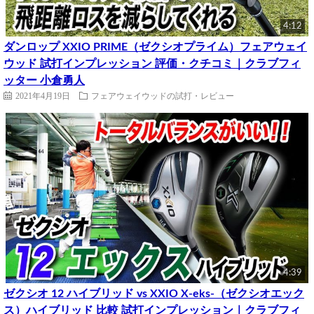
4:12
ダンロップ XXIO PRIME（ゼクシオプライム）フェアウェイ
ウッド 試打インプレッション 評価・クチコミ｜クラブフィ
ッター 小倉勇人
2021年4月19日
フェアウェイウッドの試打・レビュー
4:39
ゼクシオ 12 ハイブリッド vs XXIO X-eks-（ゼクシオエック
ス）ハイブリッド 比較 試打インプレッション｜クラブフィ