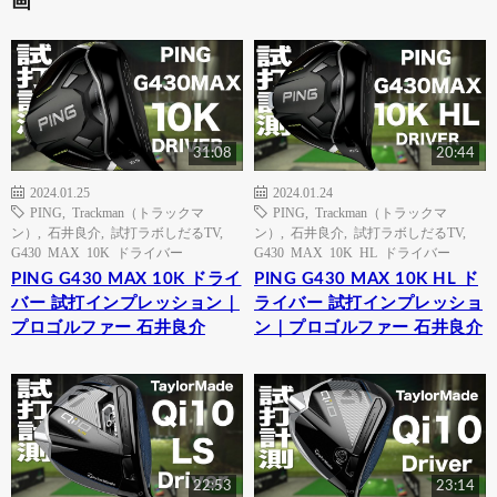
画
31:08
20:44
2024.01.25
2024.01.24
PING
,
Trackman（トラックマ
PING
,
Trackman（トラックマ
ン）
,
石井良介
,
試打ラボしだるTV
,
ン）
,
石井良介
,
試打ラボしだるTV
,
G430 MAX 10K ドライバー
G430 MAX 10K HL ドライバー
PING G430 MAX 10K ドライ
PING G430 MAX 10K HL ド
バー 試打インプレッション｜
ライバー 試打インプレッショ
プロゴルファー 石井良介
ン｜プロゴルファー 石井良介
22:53
23:14