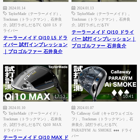
2024.01.14
2024.01.13
TaylorMade（テーラーメイド）
,
TaylorMade（テーラーメイド）
,
Trackman（トラックマン）
,
石井良
Trackman（トラックマン）
,
石井良
介
,
試打ラボしだるTV
,
Qi10 LS ド
介
,
試打ラボしだるTV
ライバー
テーラーメイド Qi10 ドライ
テーラーメイド Qi10 LS ドラ
バー 試打インプレッション｜
イバー 試打インプレッション
プロゴルファー 石井良介
｜プロゴルファー 石井良介
17:53
10:41
2024.01.10
2024.01.07
TaylorMade（テーラーメイド）
,
Callaway Golf（キャロウェイゴル
Trackman（トラックマン）
,
石井良
フ）
,
Trackman（トラックマン）
,
石
介
,
試打ラボしだるTV
,
Qi10 MAX
井良介
,
試打ラボしだるTV
,
ドライバー
PARADYM Ai SMOKE ♦♦♦ ドライ
バー
テーラーメイド Qi10 MAX ド