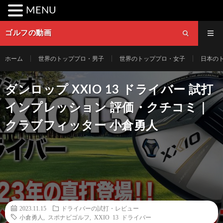
MENU
ゴルフの動画
ホーム
世界のトッププロ・男子
世界のトッププロ・女子
日本の
ダンロップ XXIO 13 ドライバー 試打
インプレッション 評価・クチコミ｜
クラブフィッター 小倉勇人
2023.11.15
ドライバーの試打・レビュー
小倉勇人
,
スポナビゴルフ
,
XXIO 13 ドライバー