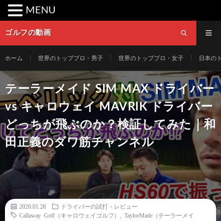
MENU
ゴルフの動画
ホーム
世界のトッププロ・男子
世界のトッププロ・女子
日本の
テーラーメイド SIM MAX ドライバー
vs キャロウェイ MAVRIK ドライバー
どっちが飛ぶのか？検証してみた｜和
田正義のダワ筋チャンネル
2020.01.28
ドライバーの試打・レビュー
Callaway Golf（キャロウェイゴルフ）
,
TaylorMade（テーラーメイ