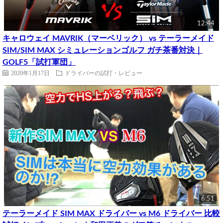
12:44
キャロウェイ MAVRIK（マーベリック） vs テーラーメイド
SIM/SIM MAX シミュレーションゴルフ ガチ茶番対決｜
GOLF5「試打軍団」
2020年1月17日
ドライバーの試打・レビュー
6:51
テーラーメイド SIM MAX ドライバー vs M6 ドライバー 比較