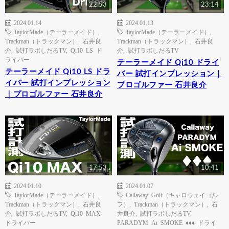
22:53
23:14
2024.01.14
2024.01.13
TaylorMade（テーラーメイド）
,
TaylorMade（テーラーメイド）
,
Trackman（トラックマン）
,
石井良
Trackman（トラックマン）
,
石井良
介
,
試打ラボしだるTV
,
Qi10 LS ド
介
,
試打ラボしだるTV
ライバー
テーラーメイド Qi10 ドライ
テーラーメイド Qi10 LS ドラ
バー 試打インプレッション｜
イバー 試打インプレッション
プロゴルファー 石井良介
｜プロゴルファー 石井良介
17:53
10:41
2024.01.10
2024.01.07
TaylorMade（テーラーメイド）
,
Callaway Golf（キャロウェイゴル
Trackman（トラックマン）
,
石井良
フ）
,
Trackman（トラックマン）
,
石
介
,
試打ラボしだるTV
,
Qi10 MAX
井良介
,
試打ラボしだるTV
,
ドライバー
PARADYM Ai SMOKE ♦♦♦ ドライ