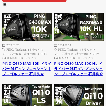
画
31:08
20:44
2024.01.25
2024.01.24
PING
,
Trackman（トラックマ
PING
,
Trackman（トラックマ
ン）
,
石井良介
,
試打ラボしだるTV
,
ン）
,
石井良介
,
試打ラボしだるTV
,
G430 MAX 10K ドライバー
G430 MAX 10K HL ドライバー
PING G430 MAX 10K ドライ
PING G430 MAX 10K HL ド
バー 試打インプレッション｜
ライバー 試打インプレッショ
プロゴルファー 石井良介
ン｜プロゴルファー 石井良介