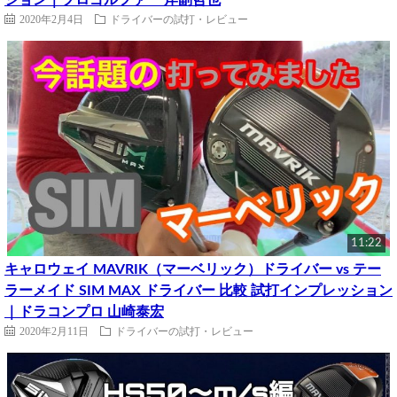
ション｜プロゴルファー 岸副哲也
2020年2月4日
ドライバーの試打・レビュー
11:22
キャロウェイ MAVRIK（マーベリック）ドライバー vs テー
ラーメイド SIM MAX ドライバー 比較 試打インプレッション
｜ドラコンプロ 山崎泰宏
2020年2月11日
ドライバーの試打・レビュー