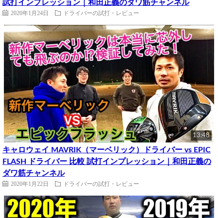
試打インプレッション｜和田正義のダワ筋チャンネル
2020年1月24日
ドライバーの試打・レビュー
13:48
キャロウェイ MAVRIK（マーベリック）ドライバー vs EPIC
FLASH ドライバー 比較 試打インプレッション｜和田正義の
ダワ筋チャンネル
2020年1月22日
ドライバーの試打・レビュー