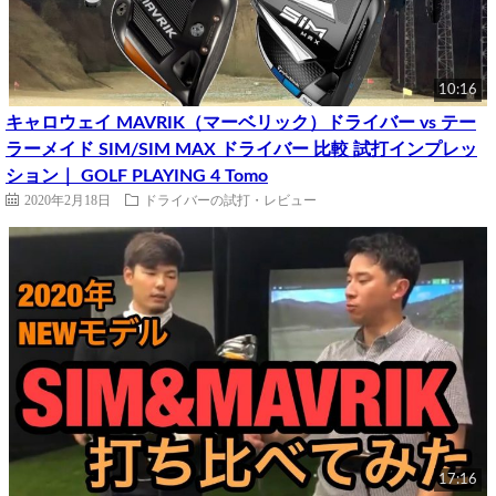
10:16
キャロウェイ MAVRIK（マーベリック）ドライバー vs テー
ラーメイド SIM/SIM MAX ドライバー 比較 試打インプレッ
ション｜ GOLF PLAYING 4 Tomo
2020年2月18日
ドライバーの試打・レビュー
17:16