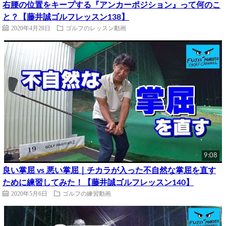
右腰の位置をキープする『アンカーポジション』って何のこ
と？【藤井誠ゴルフレッスン138】
2020年4月28日
ゴルフのレッスン動画
9:08
良い掌屈 vs 悪い掌屈｜チカラが入った不自然な掌屈を直す
ために練習してみた！【藤井誠ゴルフレッスン140】
2020年5月6日
ゴルフの練習動画