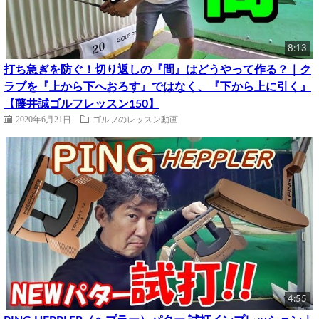
8:13
打ち急ぎを防ぐ！切り返しの『間』はどうやって作る？｜ク
ラブを『上から下へおろす』ではなく、『下から上に引く』
【藤井誠ゴルフレッスン150】
2020年6月21日
ゴルフのレッスン動画
4:55