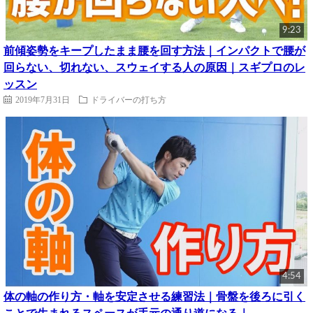
9:23
前傾姿勢をキープしたまま腰を回す方法｜インパクトで腰が
回らない、切れない、スウェイする人の原因｜スギプロのレ
ッスン
2019年7月31日
ドライバーの打ち方
4:54
体の軸の作り方・軸を安定させる練習法｜骨盤を後ろに引く