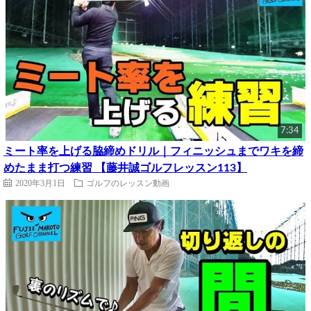
7:34
ミート率を上げる脇締めドリル｜フィニッシュまでワキを締
めたまま打つ練習 【藤井誠ゴルフレッスン113】
2020年3月1日
ゴルフのレッスン動画