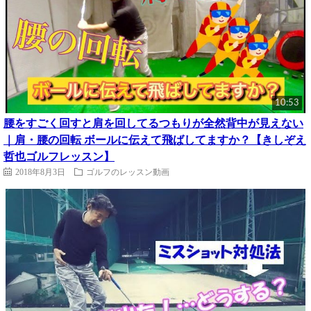
10:53
腰をすごく回すと肩を回してるつもりが全然背中が見えない
｜肩・腰の回転 ボールに伝えて飛ばしてますか？【きしぞえ
哲也ゴルフレッスン】
2018年8月3日
ゴルフのレッスン動画