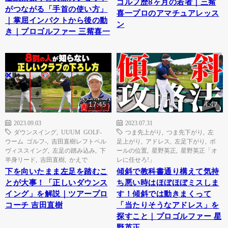
ゴルフ歴8ヶ月の若者｜三觜
がつながる「手首の使い方」
喜一プロのアマチュアレッス
｜掌屈インパクトから後の動
ン
き｜プロゴルファー 三觜喜一
17:45
4:47
2023.09.03
2023.07.31
ダウンスイング
,
UUUM GOLF-
つま先上がり
,
つま先下がり
,
左
ウーム ゴルフ-
,
吉田直樹レフトペル
足上がり
,
アドレス
,
左足下がり
,
ボ
ヴィススイング
,
左足の踏み込み
,
下
ールの位置
,
星野英正
,
星野英正「オ
半身リード
,
吉田直樹
,
かえで
レに任せろ!」
下を向いたまま左足を踏むこ
傾斜で教科書通り構えて気持
とが大事！「正しいダウンス
ち悪い時はほぼほぼミスしま
イング」を解説｜ツアープロ
す！傾斜では動きまくって
コーチ 吉田直樹
「当たりそうなアドレス」を
探すこと｜プロゴルファー 星
野英正