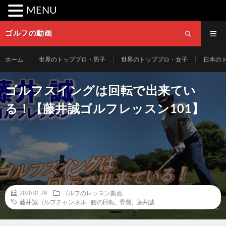
MENU
ゴルフの動画
ホーム
世界のトッププロ・男子
世界のトッププロ・女子
日本の
ゴルフスイングは回転で出来てい
る！【藤井誠ゴルフレッスン101】
2020.01.29
ゴルフのレッスン動画
藤井誠ゴルフチャンネル
,
腰の回転
,
骨盤
,
藤井誠