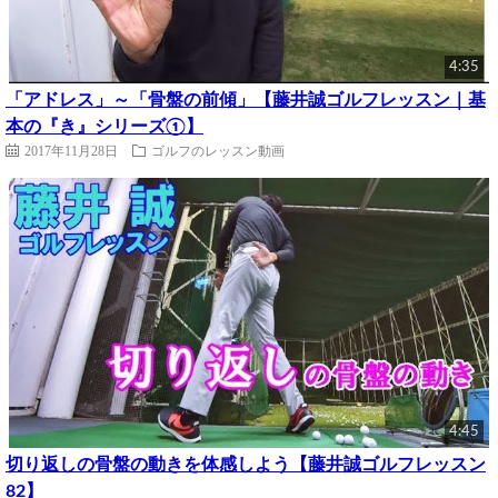
4:35
「アドレス」～「骨盤の前傾」【藤井誠ゴルフレッスン｜基
本の『き』シリーズ①】
2017年11月28日
ゴルフのレッスン動画
4:45
切り返しの骨盤の動きを体感しよう【藤井誠ゴルフレッスン
82】