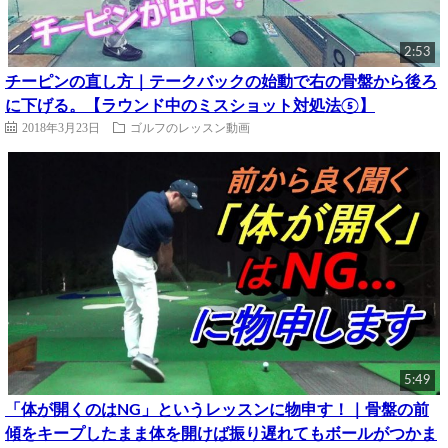
2:53
チーピンの直し方｜テークバックの始動で右の骨盤から後ろ
に下げる。【ラウンド中のミスショット対処法⑤】
2018年3月23日
ゴルフのレッスン動画
5:49
「体が開くのはNG」というレッスンに物申す！｜骨盤の前
傾をキープしたまま体を開けば振り遅れてもボールがつかま