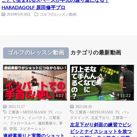
ことで生まれるスペースが手元の通り道になる｜
HARADAGOLF 原田修平プロ
2019年6月30日
ゴルフのレッスン動画
ゴルフのレッスン動画
カテゴリの最新動画
6:07
11:22
2023.11.17
2023.09.26
三觜喜一MITSUHASHI TV
,
ハン
三觜喜一MITSUHASHI TV
,
バッ
ドファースト
,
インパクト
,
三觜喜
クスイング
,
左足下がり
,
三觜喜一
一
,
フォロースルー
,
連続素振り
,
掌
左足下がり斜面の練習でビシ
屈
,
背屈
,
スピネーション
ビシとナイスショットを放つ
連続素振りと実際のショット