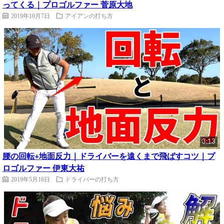
ってくる｜プロゴルファー 菅原大地
2019年10月7日
アイアンの打ち方
3:13
腰の回転+地面反力｜ドライバーを遠くまで飛ばすコツ｜プ
ロゴルファー 伊東大祐
2019年5月16日
ドライバーの打ち方