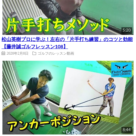
5:20
松山英樹プロに学ぶ！左右の「片手打ち練習」のコツと効能
【藤井誠ゴルフレッスン108】
2020年2月8日
ゴルフのレッスン動画
8:44