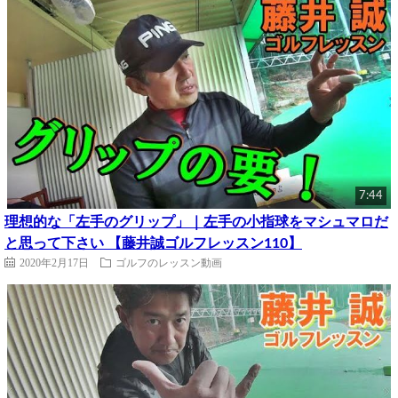
7:44
理想的な「左手のグリップ」｜左手の小指球をマシュマロだ
と思って下さい 【藤井誠ゴルフレッスン110】
2020年2月17日
ゴルフのレッスン動画