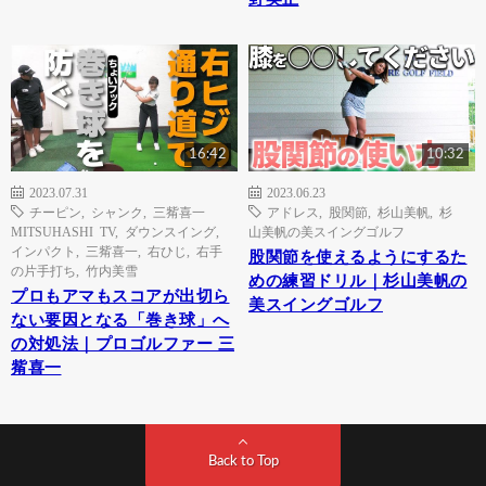
16:42
10:32
2023.07.31
2023.06.23
チーピン
,
シャンク
,
三觜喜一
アドレス
,
股関節
,
杉山美帆
,
杉
MITSUHASHI TV
,
ダウンスイング
,
山美帆の美スイングゴルフ
インパクト
,
三觜喜一
,
右ひじ
,
右手
股関節を使えるようにするた
の片手打ち
,
竹内美雪
めの練習ドリル｜杉山美帆の
プロもアマもスコアが出切ら
美スイングゴルフ
ない要因となる「巻き球」へ
の対処法｜プロゴルファー 三
觜喜一
Back to Top