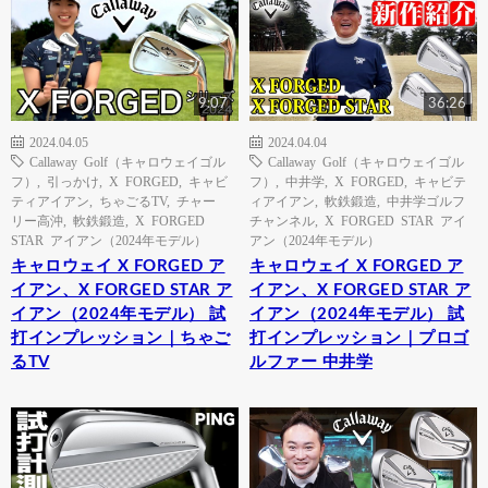
9:07
36:26
2024.04.05
2024.04.04
Callaway Golf（キャロウェイゴル
Callaway Golf（キャロウェイゴル
フ）
,
引っかけ
,
X FORGED
,
キャビ
フ）
,
中井学
,
X FORGED
,
キャビテ
ティアイアン
,
ちゃごるTV
,
チャー
ィアイアン
,
軟鉄鍛造
,
中井学ゴルフ
リー高沖
,
軟鉄鍛造
,
X FORGED
チャンネル
,
X FORGED STAR アイ
STAR アイアン（2024年モデル）
アン（2024年モデル）
キャロウェイ X FORGED ア
キャロウェイ X FORGED ア
イアン、X FORGED STAR ア
イアン、X FORGED STAR ア
イアン（2024年モデル） 試
イアン（2024年モデル） 試
打インプレッション｜ちゃご
打インプレッション｜プロゴ
るTV
ルファー 中井学