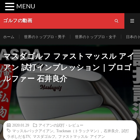
MENU
ゴルフの動画
ホーム
世界のトッププロ・男子
世界のトッププロ・女子
日本の
マスダゴルフ ファストマッスル アイ
アン 試打インプレッション｜プロゴ
ルファー 石井良介
2020.01.29
アイアンの試打・レビュー
マッスルバックアイアン
,
Trackman（トラックマン）
,
石井良介
,
試打
ラボしだるTV
,
マスダゴルフ
,
ファストマッスル アイアン