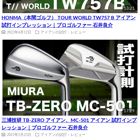
13:21
HONMA（本間ゴルフ） TOUR WORLD TW757 B アイアン
試打インプレッション｜プロゴルファー 石井良介
2022年4月12日
アイアンの試打・レビュー
17:29
三浦技研 TB-ZERO アイアン、MC-501 アイアン 試打インプ
レッション｜プロゴルファー 石井良介
2021年5月25日
アイアンの試打・レビュー