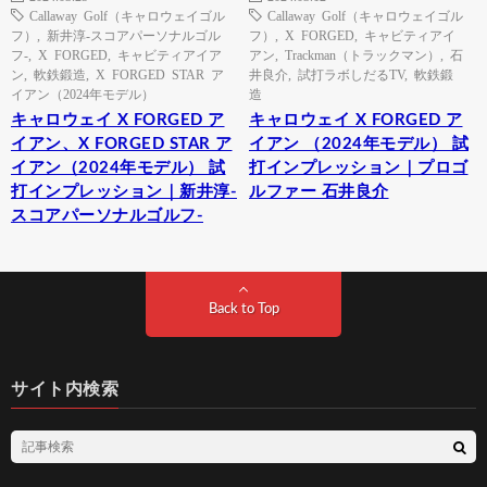
Callaway Golf（キャロウェイゴル
Callaway Golf（キャロウェイゴル
フ）
,
新井淳-スコアパーソナルゴル
フ）
,
X FORGED
,
キャビティアイ
フ-
,
X FORGED
,
キャビティアイア
アン
,
Trackman（トラックマン）
,
石
ン
,
軟鉄鍛造
,
X FORGED STAR ア
井良介
,
試打ラボしだるTV
,
軟鉄鍛
イアン（2024年モデル）
造
キャロウェイ X FORGED ア
キャロウェイ X FORGED ア
イアン、X FORGED STAR ア
イアン （2024年モデル） 試
イアン（2024年モデル） 試
打インプレッション｜プロゴ
打インプレッション｜新井淳-
ルファー 石井良介
スコアパーソナルゴルフ-
Back to Top
サイト内検索