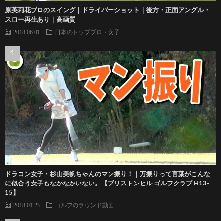
原英莉花プロのスイング｜ドライバーショット｜後方・正面アングル・
スロー再生あり｜高画質
2018.06.01
日本のトッププロ・女子
ドラコン女子・杉山美帆ちゃんのマン振り！｜万振りって言葉がこんな
に似合う女子もなかなかいない。【ブリストンヒル ゴルフクラブ H13-
15】
2018.01.23
ゴルフのラウンド動画