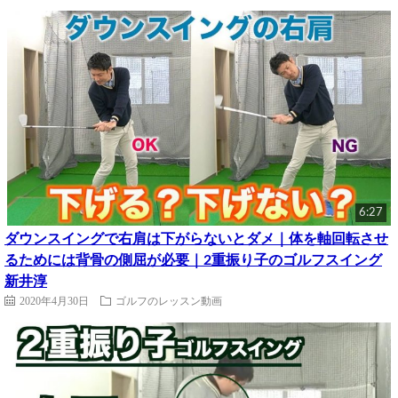
6:27
ダウンスイングで右肩は下がらないとダメ｜体を軸回転させ
るためには背骨の側屈が必要｜2重振り子のゴルフスイング
新井淳
2020年4月30日
ゴルフのレッスン動画