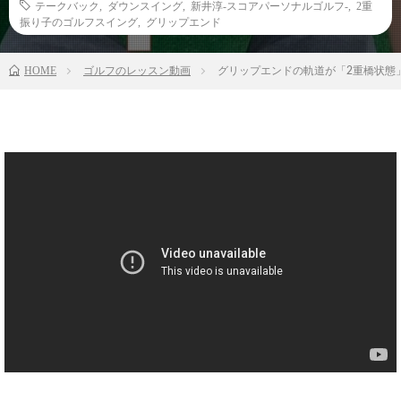
テークバック
,
ダウンスイング
,
新井淳-スコアパーソナルゴルフ-
,
2重
振り子のゴルフスイング
,
グリップエンド
HOME
ゴルフのレッスン動画
グリップエンドの軌道が「2重橋状態