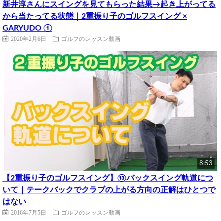
新井淳さんにスイングを見てもらった結果→起き上がってる
から当たってる状態｜2重振り子のゴルフスイング ×
GARYUDO ①
2020年2月6日
ゴルフのレッスン動画
8:53
【2重振り子のゴルフスイング】⑬バックスイング軌道につ
いて｜テークバックでクラブの上がる方向の正解はひとつで
はない
2016年7月5日
ゴルフのレッスン動画