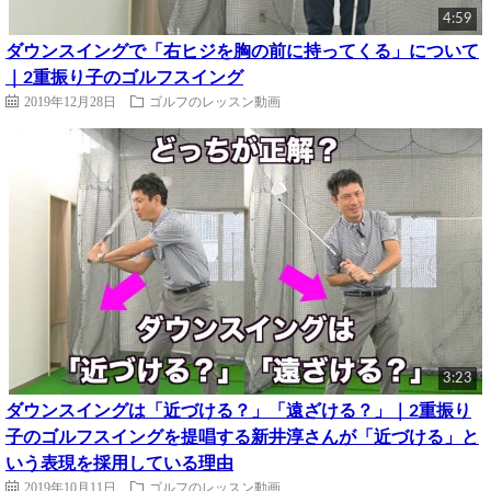
4:59
ダウンスイングで「右ヒジを胸の前に持ってくる」について
｜2重振り子のゴルフスイング
2019年12月28日
ゴルフのレッスン動画
3:23
ダウンスイングは「近づける？」「遠ざける？」｜2重振り
子のゴルフスイングを提唱する新井淳さんが「近づける」と
いう表現を採用している理由
2019年10月11日
ゴルフのレッスン動画