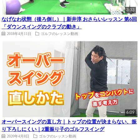
3:33
なげなわ状態（後ろ倒し）｜新井淳 おさらいレッスン 第6回
「ダウンスイングのクラブの動き」
2018年4月11日
ゴルフのレッスン動画
6:09
オーバースイングの直し方｜トップの位置が決まらない、振
り下ろしにくい｜2重振り子のゴルフスイング
2020年4月8日
ゴルフのレッスン動画