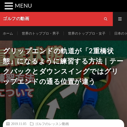
MENU
ゴルフの動画
ホーム
世界のトッププロ・男子
世界のトッププロ・女子
日本の
グリップエンドの軌道が「2重橋状
態」になるように練習する方法｜テー
クバックとダウンスイングではグリ
ップエンドの通る位置が違う
2019.11.05
ゴルフのレッスン動画