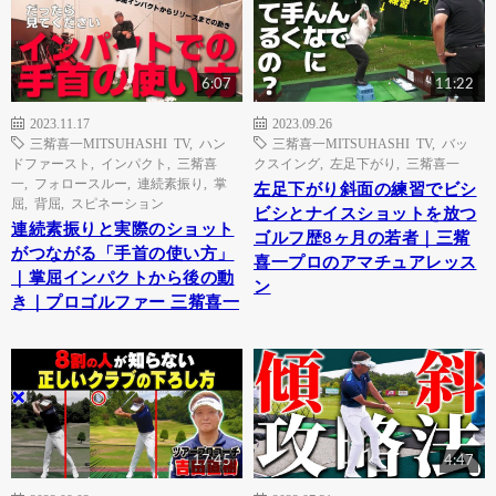
6:07
11:22
2023.11.17
2023.09.26
三觜喜一MITSUHASHI TV
,
ハン
三觜喜一MITSUHASHI TV
,
バッ
ドファースト
,
インパクト
,
三觜喜
クスイング
,
左足下がり
,
三觜喜一
一
,
フォロースルー
,
連続素振り
,
掌
左足下がり斜面の練習でビシ
屈
,
背屈
,
スピネーション
ビシとナイスショットを放つ
連続素振りと実際のショット
ゴルフ歴8ヶ月の若者｜三觜
がつながる「手首の使い方」
喜一プロのアマチュアレッス
｜掌屈インパクトから後の動
ン
き｜プロゴルファー 三觜喜一
17:45
4:47