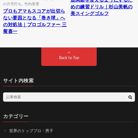
股関節を使えるようにするた
の片手打ち
,
竹内美雪
めの練習ドリル｜杉山美帆の
プロもアマもスコアが出切ら
美スイングゴルフ
ない要因となる「巻き球」へ
の対処法｜プロゴルファー 三
觜喜一
Back to Top
サイト内検索
カテゴリー
世界のトッププロ・男子