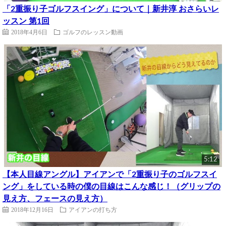
「2重振り子ゴルフスイング」について｜新井淳 おさらいレ
ッスン 第1回
2018年4月6日
ゴルフのレッスン動画
5:12
【本人目線アングル】アイアンで「2重振り子のゴルフスイ
ング」をしている時の僕の目線はこんな感じ！（グリップの
見え方、フェースの見え方）
2018年12月16日
アイアンの打ち方