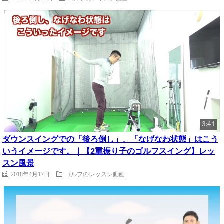
3:41
ダウンスイングでの「後ろ倒し」、「なげなわ状態」はこう
いうイメージです。｜【2重振り子のゴルフスイング】レッ
スン風景
2018年4月17日
ゴルフのレッスン動画