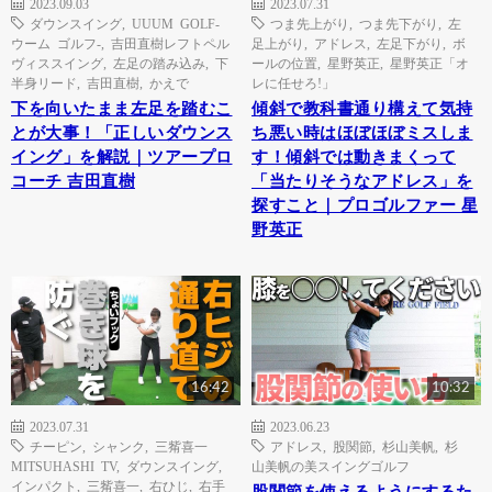
2023.09.03
2023.07.31
ダウンスイング
,
UUUM GOLF-
つま先上がり
,
つま先下がり
,
左
ウーム ゴルフ-
,
吉田直樹レフトペル
足上がり
,
アドレス
,
左足下がり
,
ボ
ヴィススイング
,
左足の踏み込み
,
下
ールの位置
,
星野英正
,
星野英正「オ
半身リード
,
吉田直樹
,
かえで
レに任せろ!」
下を向いたまま左足を踏むこ
傾斜で教科書通り構えて気持
とが大事！「正しいダウンス
ち悪い時はほぼほぼミスしま
イング」を解説｜ツアープロ
す！傾斜では動きまくって
コーチ 吉田直樹
「当たりそうなアドレス」を
探すこと｜プロゴルファー 星
野英正
16:42
10:32
2023.07.31
2023.06.23
チーピン
,
シャンク
,
三觜喜一
アドレス
,
股関節
,
杉山美帆
,
杉
MITSUHASHI TV
,
ダウンスイング
,
山美帆の美スイングゴルフ
インパクト
,
三觜喜一
,
右ひじ
,
右手