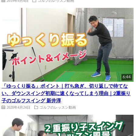
2019年9月4日
ゴルフのレッスン動画
6:44
「ゆっくり振る」ポイント｜打ち急ぎ、切り返しで待てな
い、ダウンスイング初期に速くなってしまう理由｜2重振り
子のゴルフスイング 新井淳
2020年4月24日
ゴルフのレッスン動画