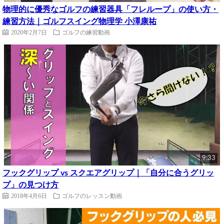
物理的に優秀なゴルフの練習器具「フレループ」の使い方・
練習方法｜ゴルフスイング物理学 小澤康祐
2020年2月7日
ゴルフの練習動画
9:33
フックグリップ vs スクエアグリップ｜「自分に合うグリッ
プ」の見つけ方
2018年4月6日
ゴルフのレッスン動画