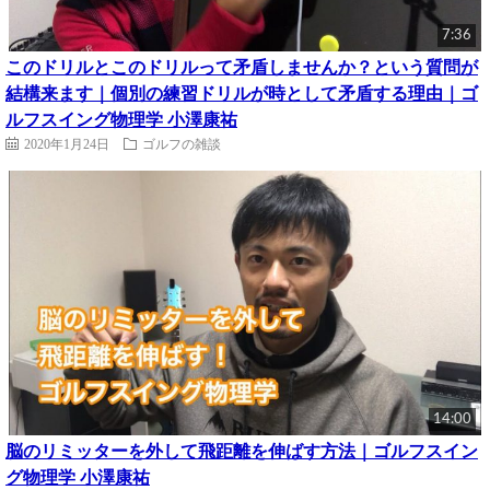
7:36
このドリルとこのドリルって矛盾しませんか？という質問が
結構来ます｜個別の練習ドリルが時として矛盾する理由｜ゴ
ルフスイング物理学 小澤康祐
2020年1月24日
ゴルフの雑談
14:00
脳のリミッターを外して飛距離を伸ばす方法｜ゴルフスイン
グ物理学 小澤康祐