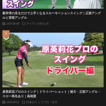
新井淳の見るだけで上手くなるスローモーションスイング｜正面アング
ルと背面アングル
2016.06.06
アイアンの打ち方
原英莉花プロのスイング｜ドライバーショット｜後方・正面アングル・
スロー再生あり｜高画質
2018.06.01
日本のトッププロ・女子