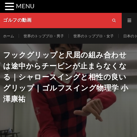
MENU
ゴルフの動画
ホーム
世界のトッププロ・男子
世界のトッププロ・女子
日本の
フックグリップと尺屈の組み合わせ
は途中からチーピンが止まらなくな
る｜シャロースイングと相性の良い
グリップ｜ゴルフスイング物理学 小
澤康祐