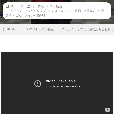
2020.01.27
ゴルフのレッスン動画
チーピン
,
フックグリップ
,
シャロースイング
,
尺屈
,
小澤康祐
,
小澤
康祐 / ゴルフスイング物理学
HOME
ゴルフのレッスン動画
フックグリップと尺屈の組み合わせは