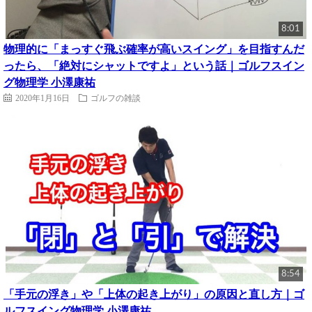
8:01
物理的に「まっすぐ飛ぶ確率が高いスイング」を目指すんだ
ったら、「絶対にシャットですよ」という話｜ゴルフスイン
グ物理学 小澤康祐
2020年1月16日
ゴルフの雑談
8:54
「手元の浮き」や「上体の起き上がり」の原因と直し方｜ゴ
ルフスイング物理学 小澤康祐