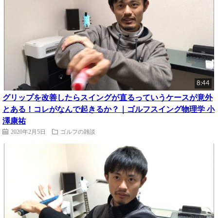
8:44
グリップを改善したらスイングが直るっていうケースが意外
とある！コレがなんで起きるか？｜ゴルフスイング物理学 小
澤康祐
2020年2月5日
ゴルフの雑談