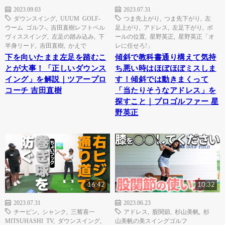
2023.09.03
2023.07.31
ダウンスイング
,
UUUM GOLF-
つま先上がり
,
つま先下がり
,
左
ウーム ゴルフ-
,
吉田直樹レフトペル
足上がり
,
アドレス
,
左足下がり
,
ボ
ヴィススイング
,
左足の踏み込み
,
下
ールの位置
,
星野英正
,
星野英正「オ
半身リード
,
吉田直樹
,
かえで
レに任せろ!」
下を向いたまま左足を踏むこ
傾斜で教科書通り構えて気持
とが大事！「正しいダウンス
ち悪い時はほぼほぼミスしま
イング」を解説｜ツアープロ
す！傾斜では動きまくって
コーチ 吉田直樹
「当たりそうなアドレス」を
探すこと｜プロゴルファー 星
野英正
16:42
10:32
2023.07.31
2023.06.23
チーピン
,
シャンク
,
三觜喜一
アドレス
,
股関節
,
杉山美帆
,
杉
MITSUHASHI TV
,
ダウンスイング
,
山美帆の美スイングゴルフ