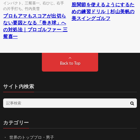
インパクト
,
三觜喜一
,
右ひじ
,
右手
股関節を使えるようにするた
の片手打ち
,
竹内美雪
めの練習ドリル｜杉山美帆の
プロもアマもスコアが出切ら
美スイングゴルフ
ない要因となる「巻き球」へ
の対処法｜プロゴルファー 三
觜喜一
Back to Top
サイト内検索
カテゴリー
世界のトッププロ・男子