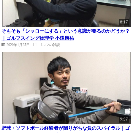
8:17
そもそも「シャローにする」という意識が要るのかどうか？
｜ゴルフスイング物理学 小澤康祐
2020年1月25日
ゴルフの雑談
9:57
野球・ソフトボール経験者が陥りがちな負のスパイラル｜ゴ