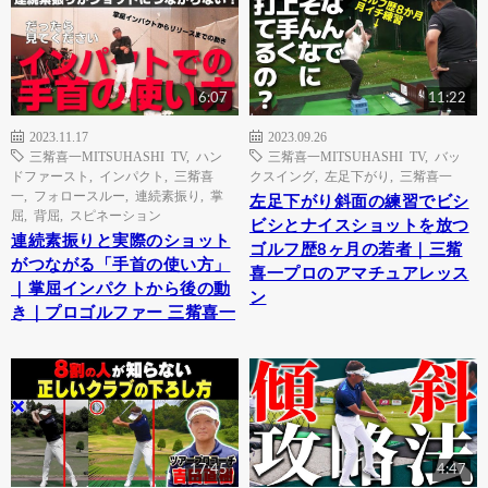
6:07
11:22
2023.11.17
2023.09.26
三觜喜一MITSUHASHI TV
,
ハン
三觜喜一MITSUHASHI TV
,
バッ
ドファースト
,
インパクト
,
三觜喜
クスイング
,
左足下がり
,
三觜喜一
一
,
フォロースルー
,
連続素振り
,
掌
左足下がり斜面の練習でビシ
屈
,
背屈
,
スピネーション
ビシとナイスショットを放つ
連続素振りと実際のショット
ゴルフ歴8ヶ月の若者｜三觜
がつながる「手首の使い方」
喜一プロのアマチュアレッス
｜掌屈インパクトから後の動
ン
き｜プロゴルファー 三觜喜一
17:45
4:47