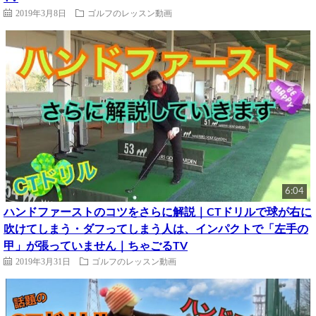
2019年3月8日
ゴルフのレッスン動画
6:04
ハンドファーストのコツをさらに解説｜CTドリルで球が右に
吹けてしまう・ダフってしまう人は、インパクトで「左手の
甲」が張っていません｜ちゃごるTV
2019年3月31日
ゴルフのレッスン動画