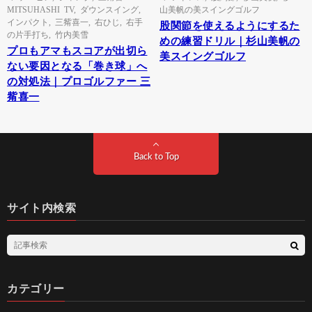
MITSUHASHI TV
,
ダウンスイング
,
山美帆の美スイングゴルフ
インパクト
,
三觜喜一
,
右ひじ
,
右手
股関節を使えるようにするた
の片手打ち
,
竹内美雪
めの練習ドリル｜杉山美帆の
プロもアマもスコアが出切ら
美スイングゴルフ
ない要因となる「巻き球」へ
の対処法｜プロゴルファー 三
觜喜一
Back to Top
サイト内検索
カテゴリー