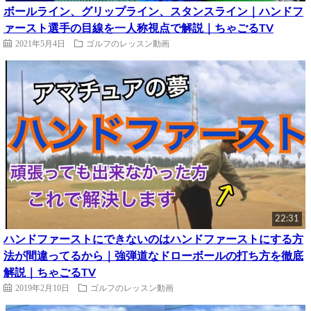
ボールライン、グリップライン、スタンスライン｜ハンドフ
ァースト選手の目線を一人称視点で解説｜ちゃごるTV
2021年5月4日
ゴルフのレッスン動画
22:31
ハンドファーストにできないのはハンドファーストにする方
法が間違ってるから｜強弾道なドローボールの打ち方を徹底
解説｜ちゃごるTV
2019年2月10日
ゴルフのレッスン動画