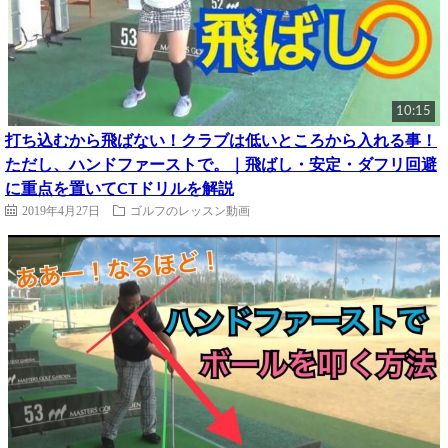
10:15
打ち込むから飛ばない！クラブは低いところから入れる事！
ただし、ハンドファーストで。｜飛ばし・安定・ダフリ回避
に重点を置いてCTドリルを解説
2019年4月27日
ゴルフのレッスン動画