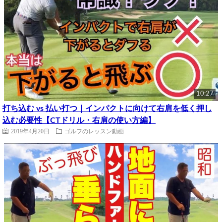
10:27
打ち込む vs 払い打つ｜インパクトに向けて右肩を低く押し
込む必要性【CTドリル・右肩の使い方編】
2019年4月20日
ゴルフのレッスン動画