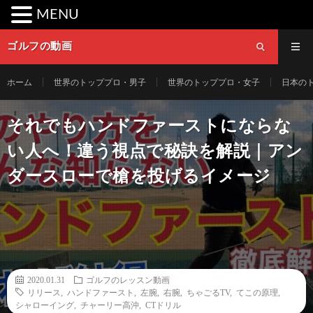
MENU
ゴルフの動画
ホーム
世界のトッププロ・男子
世界のトッププロ・女子
日本の
それでもハンドファーストにならな
い人へ！違う視点で秘訣を解説｜アン
ダースローで槍を投げるイメージ
2020.01.31
ゴルフのレッスン動画
リリース
,
ハンドファースト
,
左腕
,
右腕
,
ちゃごるTV
,
てこの原理
,
シャローイング
,
チャーリー高沖
,
CTドリル