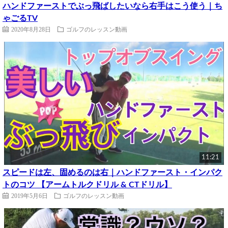
ハンドファーストでぶっ飛ばしたいなら右手はこう使う｜ち
ゃごるTV
2020年8月28日
ゴルフのレッスン動画
11:21
スピードは左、固めるのは右｜ハンドファースト・インパク
トのコツ 【アームトルクドリル & CTドリル】
2019年5月6日
ゴルフのレッスン動画