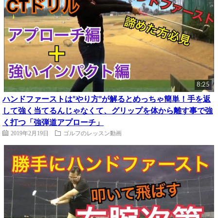
8:25
ハンドファーストは”やり方”が解るとめっちゃ簡単！手を返
して強く当てるんじゃなくて、グリップを体から離す事で強
く打つ「強弾道アプローチ」
2019年2月19日
ゴルフのレッスン動画