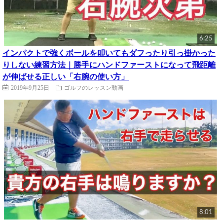
6:25
インパクトで強くボールを叩いてもダフったり引っ掛かった
りしない練習方法｜勝手にハンドファーストになって飛距離
が伸ばせる正しい「右腕の使い方」
2019年9月25日
ゴルフのレッスン動画
8:01