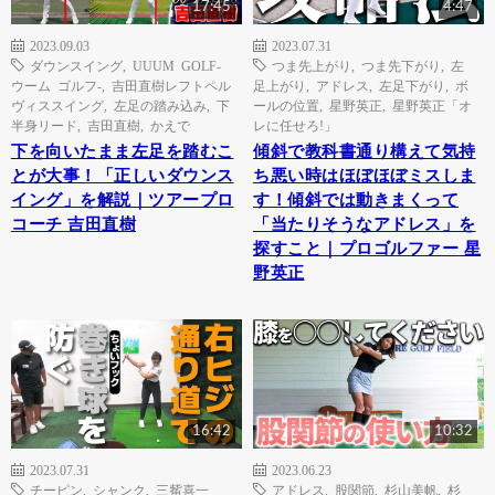
17:45
4:47
2023.09.03
2023.07.31
ダウンスイング
,
UUUM GOLF-
つま先上がり
,
つま先下がり
,
左
ウーム ゴルフ-
,
吉田直樹レフトペル
足上がり
,
アドレス
,
左足下がり
,
ボ
ヴィススイング
,
左足の踏み込み
,
下
ールの位置
,
星野英正
,
星野英正「オ
半身リード
,
吉田直樹
,
かえで
レに任せろ!」
下を向いたまま左足を踏むこ
傾斜で教科書通り構えて気持
とが大事！「正しいダウンス
ち悪い時はほぼほぼミスしま
イング」を解説｜ツアープロ
す！傾斜では動きまくって
コーチ 吉田直樹
「当たりそうなアドレス」を
探すこと｜プロゴルファー 星
野英正
16:42
10:32
2023.07.31
2023.06.23
チーピン
,
シャンク
,
三觜喜一
アドレス
,
股関節
,
杉山美帆
,
杉