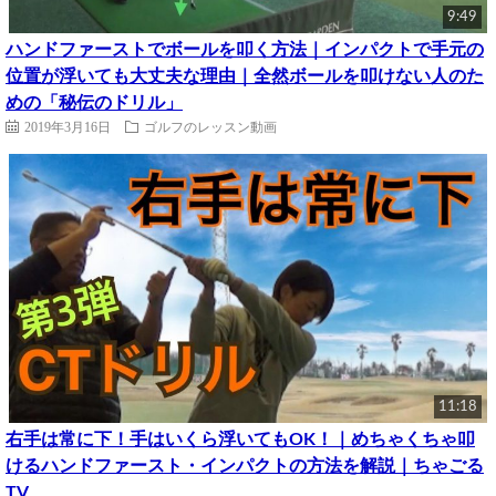
9:49
ハンドファーストでボールを叩く方法｜インパクトで手元の
位置が浮いても大丈夫な理由｜全然ボールを叩けない人のた
めの「秘伝のドリル」
2019年3月16日
ゴルフのレッスン動画
11:18
右手は常に下！手はいくら浮いてもOK！｜めちゃくちゃ叩
けるハンドファースト・インパクトの方法を解説｜ちゃごる
TV