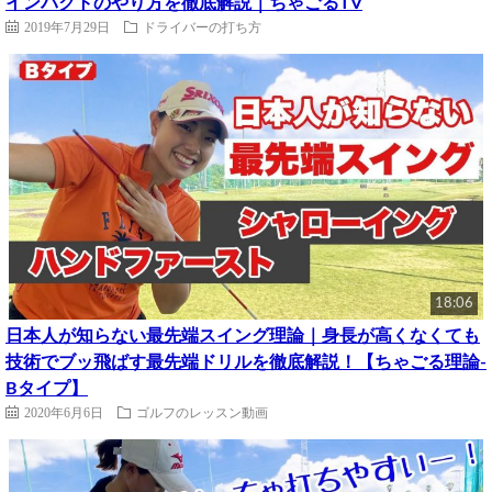
インパクトのやり方を徹底解説｜ちゃごるTV
2019年7月29日
ドライバーの打ち方
18:06
日本人が知らない最先端スイング理論｜身長が高くなくても
技術でブッ飛ばす最先端ドリルを徹底解説！【ちゃごる理論-
Bタイプ】
2020年6月6日
ゴルフのレッスン動画