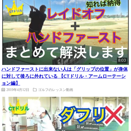
8:03
ハンドファーストに出来ない人は「グリップの位置」が身体
に対して後ろに外れている 【CTドリル・アームローテーシ
ョン編】
2019年4月12日
ゴルフのレッスン動画