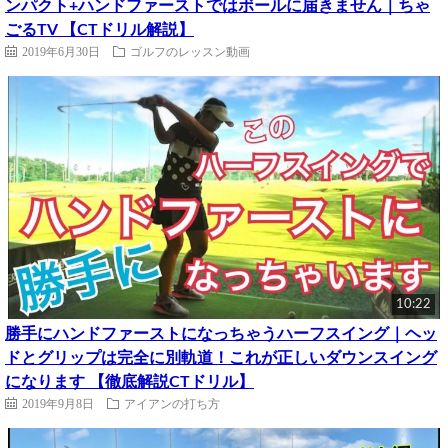
ンパクト+ハンドファーストではボールに届きません｜ちゃ
ごるTV 【CTドリル解説】
2019年6月30日
ゴルフのレッスン動画
10:22
勝手にハンドファーストになっちゃうハーフスイング｜ヘッ
ドとグリップは完全に別軌道！これが正しいダウンスイング
になります 【徹底解説CTドリル】
2019年9月8日
アイアンの打ち方