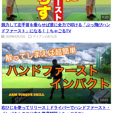
9:20
脱力して左手首を垂らせば逆に全力で叩ける「ぶっ飛びハン
ドファースト」になる！｜ちゃごるTV
2020年9月25日
アイアンの打ち方
10:01
右ひじを使ってリリース｜ドライバーでハンドファースト・