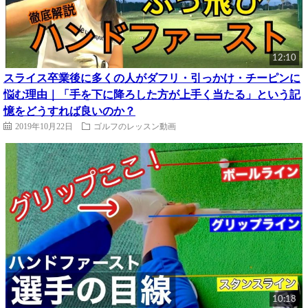
12:10
スライス卒業後に多くの人がダフリ・引っかけ・チーピンに
悩む理由｜「手を下に降ろした方が上手く当たる」という記
憶をどうすれば良いのか？
2019年10月22日
ゴルフのレッスン動画
10:18