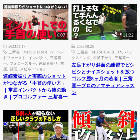
6:07
11:22
2023.11.17
2023.09.26
三觜喜一MITSUHASHI TV
,
ハン
三觜喜一MITSUHASHI TV
,
バッ
ドファースト
,
インパクト
,
三觜喜
クスイング
,
左足下がり
,
三觜喜一
一
,
フォロースルー
,
連続素振り
,
掌
左足下がり斜面の練習でビシ
屈
,
背屈
,
スピネーション
ビシとナイスショットを放つ
連続素振りと実際のショット
ゴルフ歴8ヶ月の若者｜三觜
がつながる「手首の使い方」
喜一プロのアマチュアレッス
｜掌屈インパクトから後の動
ン
き｜プロゴルファー 三觜喜一