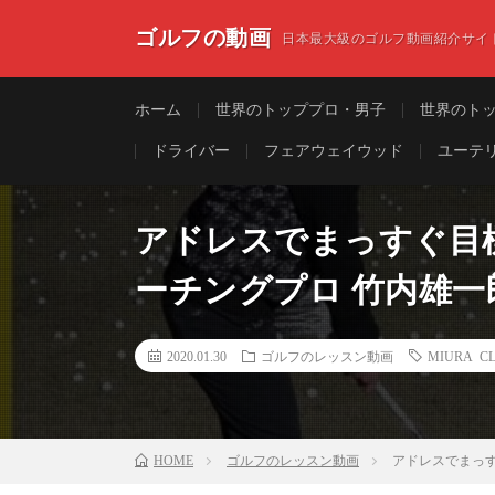
ゴルフの動画
日本最大級のゴルフ動画紹介サイ
ホーム
世界のトッププロ・男子
世界のト
ドライバー
フェアウェイウッド
ユーテ
アドレスでまっすぐ目
ーチングプロ 竹内雄一
2020.01.30
ゴルフのレッスン動画
MIURA C
HOME
ゴルフのレッスン動画
アドレスでまっす