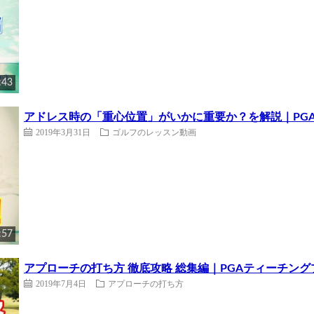
:43
アドレス時の「重心位置」がいかに重要か？を解説｜PG
2019年3月31日
ゴルフのレッスン動画
:57
アプローチの打ち方 徹底攻略 総集編｜PGAティーチング
2019年7月4日
アプローチの打ち方