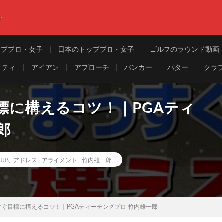
ト
ッププロ・女子
日本のトッププロ・女子
ゴルフのラウンド動画
リティ
アイアン
アプローチ
バンカー
パター
クラ
標に構えるコツ！｜PGAティ
郎
LUB
,
アドレス
,
アライメント
,
竹内雄一郎
ぐ目標に構えるコツ！｜PGAティーチングプロ 竹内雄一郎