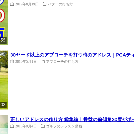
2019年8月19日
パターの打ち方
:55
30ヤード以上のアプローチを打つ時のアドレス｜PGAテ
2019年5月1日
アプローチの打ち方
:03
正しいアドレスの作り方 総集編｜骨盤の前傾角30度がポ
2018年9月4日
ゴルフのレッスン動画