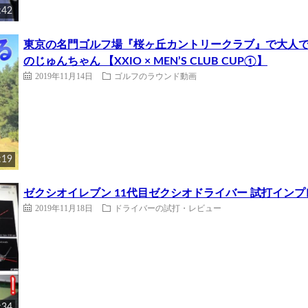
:42
東京の名門ゴルフ場『桜ヶ丘カントリークラブ』で大人
のじゅんちゃん 【XXIO × MEN’S CLUB CUP①】
2019年11月14日
ゴルフのラウンド動画
:19
ゼクシオイレブン 11代目ゼクシオドライバー 試打インプレ
2019年11月18日
ドライバーの試打・レビュー
:34