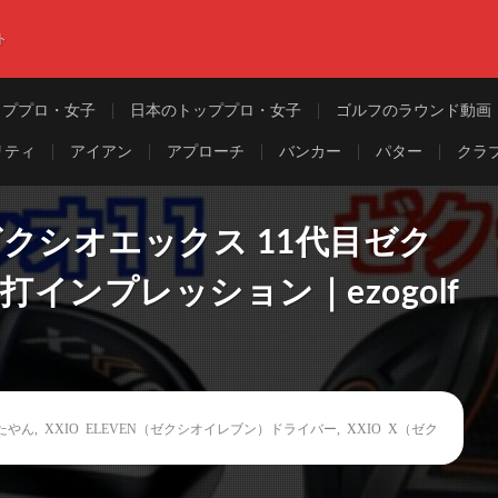
ト
ッププロ・女子
日本のトッププロ・女子
ゴルフのラウンド動画
リティ
アイアン
アプローチ
バンカー
パター
クラ
ゼクシオエックス 11代目ゼク
打インプレッション｜ezogolf
たやん
,
XXIO ELEVEN（ゼクシオイレブン）ドライバー
,
XXIO X（ゼク