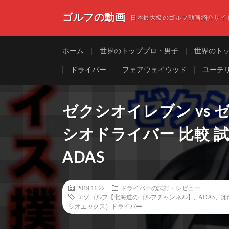
ゴルフの動画
日本最大級のゴルフ動画紹介サイ
ホーム
世界のトッププロ・男子
世界のト
ドライバー
フェアウェイウッド
ユーテ
ゼクシオイレブン vs 
シオドライバー 比較 試
ADAS
2019.11.22
ドライバーの試打・レビュー
エゾゴルフ【北海道のゴルフチャンネル】
,
ADAS
,
は
シオエックス）ドライバー