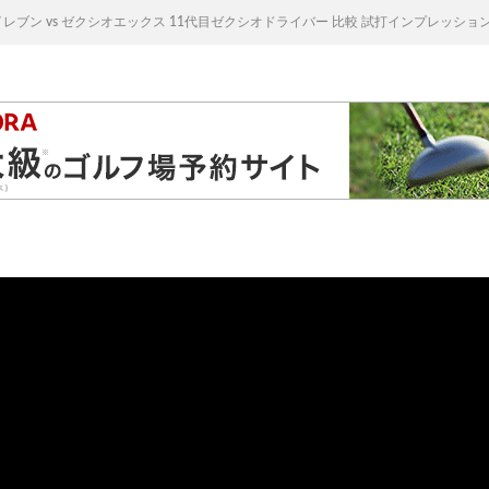
レブン vs ゼクシオエックス 11代目ゼクシオドライバー 比較 試打インプレッション｜ez