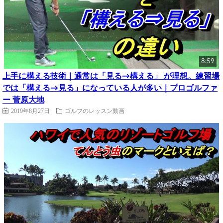
8:59
上手に構える技術｜通常は「見る→構える」 が理想。練習場
では「構える→見る」になっている人が多い｜プロゴルファ
ー 菅原大地
2019年8月27日
ゴルフのレッスン動画