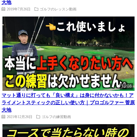
大地
2019年7月26日
ゴルフのレッスン動画
11:08
マット通りに打っても「良い構え」は身に付かないかも！ア
ライメントスティックの正しい使い方｜プロゴルファー 菅原
大地
2021年12月26日
ゴルフの練習動画