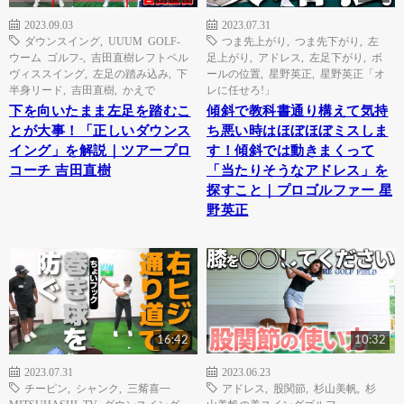
2023.09.03
2023.07.31
ダウンスイング
,
UUUM GOLF-
つま先上がり
,
つま先下がり
,
左
ウーム ゴルフ-
,
吉田直樹レフトペル
足上がり
,
アドレス
,
左足下がり
,
ボ
ヴィススイング
,
左足の踏み込み
,
下
ールの位置
,
星野英正
,
星野英正「オ
半身リード
,
吉田直樹
,
かえで
レに任せろ!」
下を向いたまま左足を踏むこ
傾斜で教科書通り構えて気持
とが大事！「正しいダウンス
ち悪い時はほぼほぼミスしま
イング」を解説｜ツアープロ
す！傾斜では動きまくって
コーチ 吉田直樹
「当たりそうなアドレス」を
探すこと｜プロゴルファー 星
野英正
16:42
10:32
2023.07.31
2023.06.23
チーピン
,
シャンク
,
三觜喜一
アドレス
,
股関節
,
杉山美帆
,
杉
MITSUHASHI TV
,
ダウンスイング
,
山美帆の美スイングゴルフ