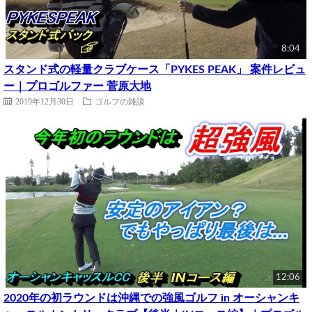
8:04
スタンド式の軽量クラブケース「PYKES PEAK」 案件レビュ
ー｜プロゴルファー 菅原大地
2019年12月30日
ゴルフの雑談
12:06
2020年の初ラウンドは沖縄での強風ゴルフ in オーシャンキ