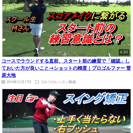
6:30
コースでラウンドする直前、スタート前の練習で「確認」し
ておいた方が良いこと→ショットの精度｜プロゴルファー 菅
原大地
2019年11月17日
ゴルフのレッスン動画