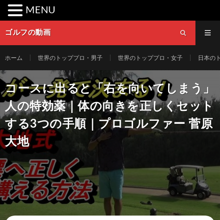
MENU
ゴルフの動画
ホーム
世界のトッププロ・男子
世界のトッププロ・女子
日本の
コースに出ると「右を向いてしまう」
人の特効薬｜体の向きを正しくセット
する3つの手順｜プロゴルファー 菅原
大地