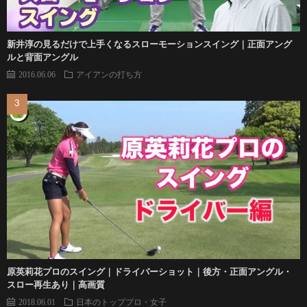
新井淳の見るだけで上手くなるスローモーションスイング｜正面アング
ルと背面アングル
2016.06.06
アイアンの打ち方
原英莉花プロのスイング｜ドライバーショット｜後方・正面アングル・
スロー再生あり｜高画質
2018.06.01
日本のトッププロ・女子