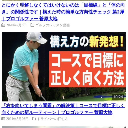
とにかく理解しなくてはいけないのは「目標線」と「体の向
き」の関係性です｜構えた時の簡単な方向性チェック 第2弾
｜プロゴルファー 菅原大地
2020年2月5日
ゴルフのレッスン動画
10:24
「右を向いてしまう問題」の解決策｜コースで目標に正しく
向くための新ルーティーン｜プロゴルファー 菅原大地
2021年5月26日
ドライバーの打ち方