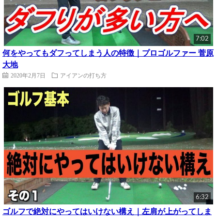
7:02
何をやってもダフってしまう人の特徴｜プロゴルファー 菅原
大地
2020年2月7日
アイアンの打ち方
6:32
ゴルフで絶対にやってはいけない構え｜左肩が上がってしま