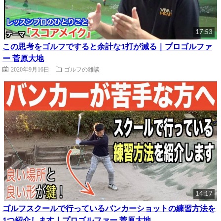
17:53
この思考をゴルフですると余計な1打が減る｜プロゴルファ
ー 菅原大地
2020年9月16日
ゴルフの雑談
14:17
ゴルフスクールで行っているバンカーショットの練習方法を
1つ紹介します｜プロゴルファー 菅原大地