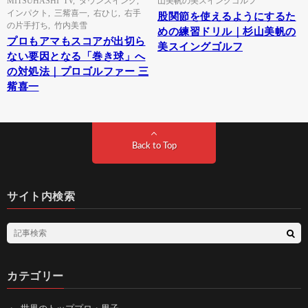
インパクト
,
三觜喜一
,
右ひじ
,
右手
股関節を使えるようにするた
の片手打ち
,
竹内美雪
めの練習ドリル｜杉山美帆の
プロもアマもスコアが出切ら
美スイングゴルフ
ない要因となる「巻き球」へ
の対処法｜プロゴルファー 三
觜喜一
Back to Top
サイト内検索
カテゴリー