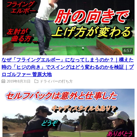
6:57
なぜ「フライングエルボー」になってしまうのか？｜構えた
時の「ヒジの向き」でスイングはどう変わるのかを検証｜プ
ロゴルファー 菅原大地
2019年8月31日
ドライバーの打ち方