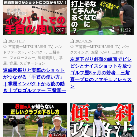
6:07
11:22
2023.11.17
2023.09.26
三觜喜一MITSUHASHI TV
,
ハン
三觜喜一MITSUHASHI TV
,
バッ
ドファースト
,
インパクト
,
三觜喜
クスイング
,
左足下がり
,
三觜喜一
一
,
フォロースルー
,
連続素振り
,
掌
左足下がり斜面の練習でビシ
屈
,
背屈
,
スピネーション
ビシとナイスショットを放つ
連続素振りと実際のショット
ゴルフ歴8ヶ月の若者｜三觜
がつながる「手首の使い方」
喜一プロのアマチュアレッス
｜掌屈インパクトから後の動
ン
き｜プロゴルファー 三觜喜一
17:45
4:47