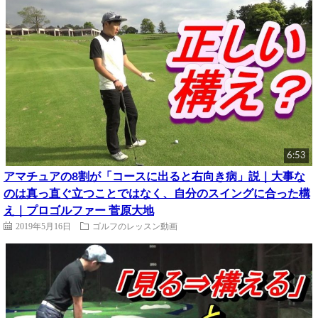
6:53
アマチュアの8割が「コースに出ると右向き病」説｜大事な
のは真っ直ぐ立つことではなく、自分のスイングに合った構
え｜プロゴルファー 菅原大地
2019年5月16日
ゴルフのレッスン動画