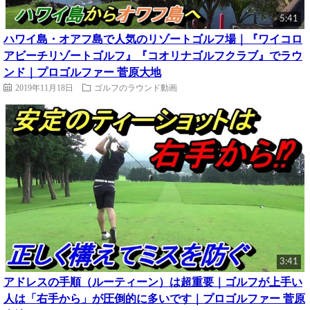
5:41
ハワイ島・オアフ島で人気のリゾートゴルフ場｜『ワイコロ
アビーチリゾートゴルフ』『コオリナゴルフクラブ』でラウ
ンド｜プロゴルファー 菅原大地
2019年11月18日
ゴルフのラウンド動画
3:41
アドレスの手順（ルーティーン）は超重要｜ゴルフが上手い
人は「右手から」が圧倒的に多いです｜プロゴルファー 菅原