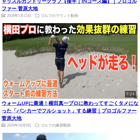
ャッスルカントリークラブ【後半｜INコース編】｜プロゴル
ファー 菅原大地
2020年1月15日
ゴルフのラウンド動画
9:24
ウォームUPに最適！横田真一プロに教わってすごくタメにな
った「バンカーでフルショット」する練習｜プロゴルファー
菅原大地
2020年10月9日
ゴルフの練習動画