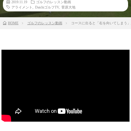
2019.11.19
ゴルフのレッスン動画
アライメント
,
DaichiゴルフTV
,
菅原大地
HOME
ゴルフのレッスン動画
コースに出ると「右を向いてしまう」