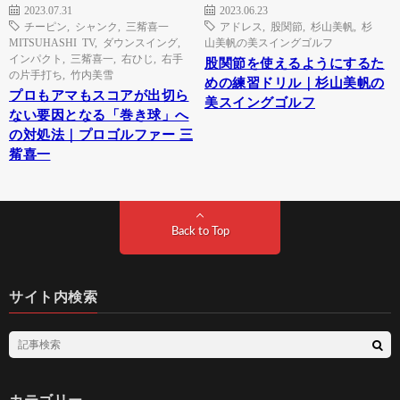
2023.07.31
2023.06.23
チーピン
,
シャンク
,
三觜喜一
アドレス
,
股関節
,
杉山美帆
,
杉
MITSUHASHI TV
,
ダウンスイング
,
山美帆の美スイングゴルフ
インパクト
,
三觜喜一
,
右ひじ
,
右手
股関節を使えるようにするた
の片手打ち
,
竹内美雪
めの練習ドリル｜杉山美帆の
プロもアマもスコアが出切ら
美スイングゴルフ
ない要因となる「巻き球」へ
の対処法｜プロゴルファー 三
觜喜一
Back to Top
サイト内検索