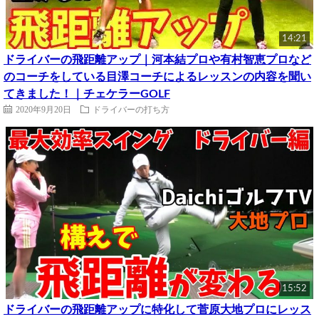
14:21
ドライバーの飛距離アップ｜河本結プロや有村智恵プロなど
のコーチをしている目澤コーチによるレッスンの内容を聞い
てきました！｜チェケラーGOLF
2020年9月20日
ドライバーの打ち方
15:52
ドライバーの飛距離アップに特化して菅原大地プロにレッス