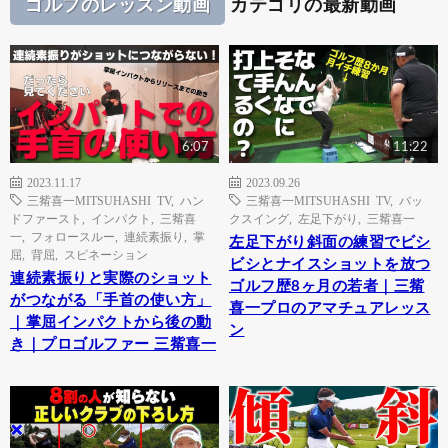
ゴルフのレッスン動画
カテゴリの最新動画
6:07
11:22
2023.11.17
2023.09.26
三觜喜一MITSUHASHI TV
,
ハン
三觜喜一MITSUHASHI TV
,
バッ
ドファースト
,
インパクト
,
三觜喜
クスイング
,
左足下がり
,
三觜喜一
一
,
フォロースルー
,
連続素振り
,
掌
左足下がり斜面の練習でビシ
屈
,
背屈
,
スピネーション
ビシとナイスショットを放つ
連続素振りと実際のショット
ゴルフ歴8ヶ月の若者｜三觜
がつながる「手首の使い方」
喜一プロのアマチュアレッス
｜掌屈インパクトから後の動
ン
き｜プロゴルファー 三觜喜一