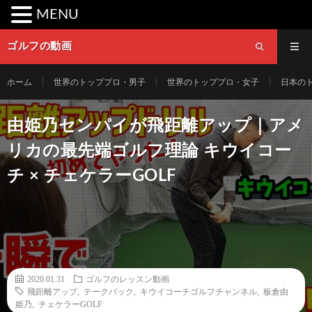
MENU
ゴルフの動画
ホーム
世界のトッププロ・男子
世界のトッププロ・女子
日本の
由姫乃センパイが飛距離アップ｜アメ
リカの最先端ゴルフ理論 キウイコー
チ × チェケラーGOLF
2020.01.31
ゴルフのレッスン動画
飛距離アップ
,
テークバック
,
キウイコーチゴルフチャンネル
,
板倉由
姫乃
,
チェケラーGOLF