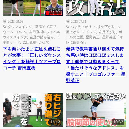
17:45
4:47
2023.09.03
2023.07.31
ダウンスイング
,
UUUM GOLF-
つま先上がり
,
つま先下がり
,
左
ウーム ゴルフ-
,
吉田直樹レフトペル
足上がり
,
アドレス
,
左足下がり
,
ボ
ヴィススイング
,
左足の踏み込み
,
下
ールの位置
,
星野英正
,
星野英正「オ
半身リード
,
吉田直樹
,
かえで
レに任せろ!」
下を向いたまま左足を踏むこ
傾斜で教科書通り構えて気持
とが大事！「正しいダウンス
ち悪い時はほぼほぼミスしま
イング」を解説｜ツアープロ
す！傾斜では動きまくって
コーチ 吉田直樹
「当たりそうなアドレス」を
探すこと｜プロゴルファー 星
野英正
16:42
10:32