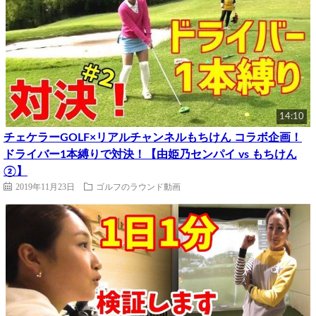
14:10
チェケラーGOLF×リアルチャンネルもちけん コラボ企画！
ドライバー1本縛りで対決！【由姫乃センパイ vs もちけん
②】
2019年11月23日
ゴルフのラウンド動画