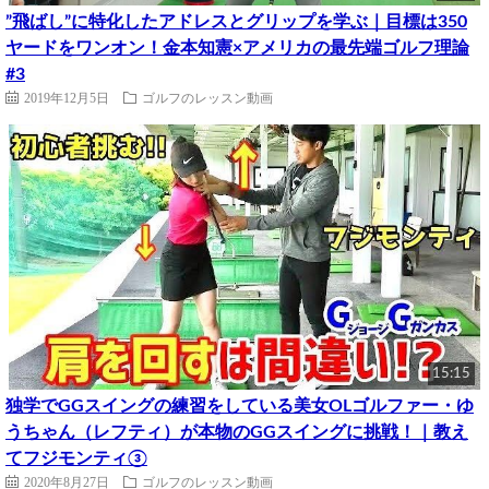
”飛ばし”に特化したアドレスとグリップを学ぶ｜目標は350
ヤードをワンオン！金本知憲×アメリカの最先端ゴルフ理論
#3
2019年12月5日
ゴルフのレッスン動画
15:15
独学でGGスイングの練習をしている美女OLゴルファー・ゆ
うちゃん（レフティ）が本物のGGスイングに挑戦！｜教え
てフジモンティ③
2020年8月27日
ゴルフのレッスン動画