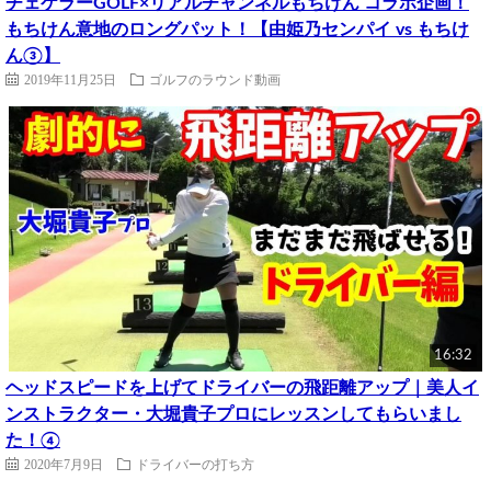
チェケラーGOLF×リアルチャンネルもちけん コラボ企画！
もちけん意地のロングパット！【由姫乃センパイ vs もちけ
ん③】
2019年11月25日
ゴルフのラウンド動画
16:32
ヘッドスピードを上げてドライバーの飛距離アップ｜美人イ
ンストラクター・大堀貴子プロにレッスンしてもらいまし
た！④
2020年7月9日
ドライバーの打ち方