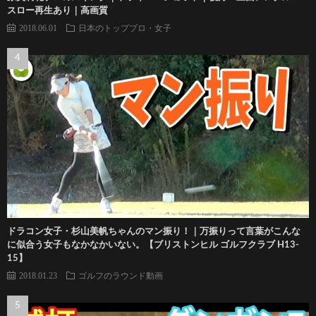
スロー再生あり｜高画質
2018.06.01
日本のトッププロ・女子
ドラコン女子・杉山美帆ちゃんのマン振り！｜万振りって言葉がこんな
に似合う女子もなかなかいない。【ブリストンヒル ゴルフクラブ H13-
15】
2018.01.23
ゴルフのラウンド動画