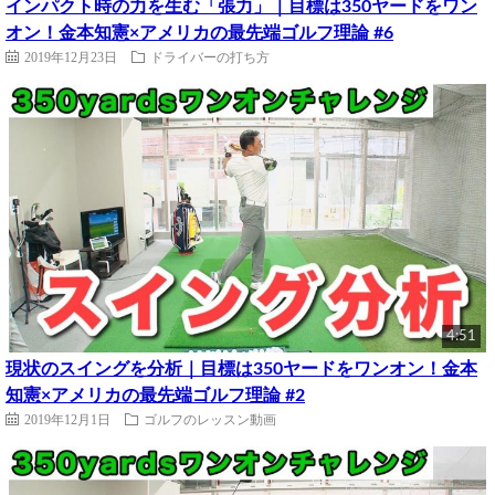
インパクト時の力を生む「張力」｜目標は350ヤードをワン
オン！金本知憲×アメリカの最先端ゴルフ理論 #6
2019年12月23日
ドライバーの打ち方
4:51
現状のスイングを分析｜目標は350ヤードをワンオン！金本
知憲×アメリカの最先端ゴルフ理論 #2
2019年12月1日
ゴルフのレッスン動画