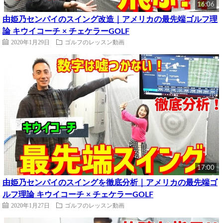
16:06
由姫乃センパイのスイング改造｜アメリカの最先端ゴルフ理
論 キウイコーチ × チェケラーGOLF
2020年1月29日
ゴルフのレッスン動画
17:00
由姫乃センパイのスイングを徹底分析｜アメリカの最先端ゴ
ルフ理論 キウイコーチ × チェケラーGOLF
2020年1月27日
ゴルフのレッスン動画