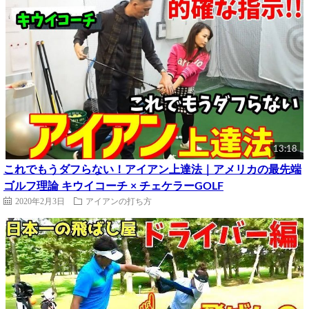
13:18
これでもうダフらない！アイアン上達法｜アメリカの最先端
ゴルフ理論 キウイコーチ × チェケラーGOLF
2020年2月3日
アイアンの打ち方