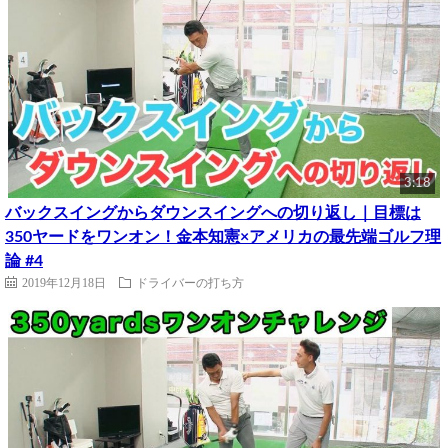
3:18
バックスイングからダウンスイングへの切り返し｜目標は
350ヤードをワンオン！金本知憲×アメリカの最先端ゴルフ理
論 #4
2019年12月18日
ドライバーの打ち方