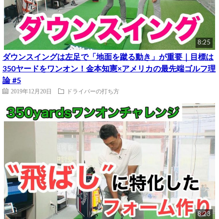
8:25
ダウンスイングは左足で「地面を蹴る動き」が重要｜目標は
350ヤードをワンオン！金本知憲×アメリカの最先端ゴルフ理
論 #5
2019年12月20日
ドライバーの打ち方
8:23