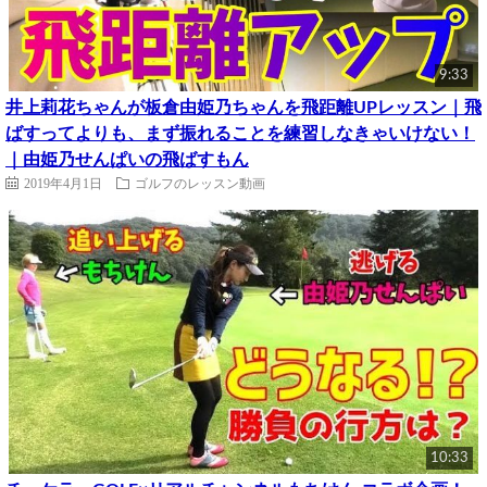
9:33
井上莉花ちゃんが板倉由姫乃ちゃんを飛距離UPレッスン｜飛
ばすってよりも、まず振れることを練習しなきゃいけない！
｜由姫乃せんぱいの飛ばすもん
2019年4月1日
ゴルフのレッスン動画
10:33