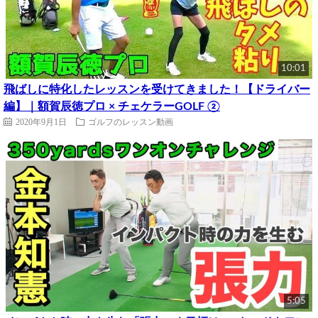
10:01
飛ばしに特化したレッスンを受けてきました！【ドライバー
編】｜額賀辰徳プロ × チェケラーGOLF ②
2020年9月1日
ゴルフのレッスン動画
5:05