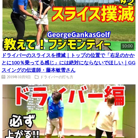
10:00
ドライバーのスライスを撲滅｜トップの位置で「右足のかか
とに100％乗ってる感じ」には絶対にならないでほしい｜GG
スイングの伝道師・藤本敏雪さん
2019年10月9日
ドライバーの打ち方