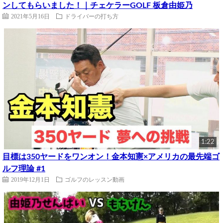
ンしてもらいました！｜チェケラーGOLF 板倉由姫乃
2021年5月16日
ドライバーの打ち方
1:22
目標は350ヤードをワンオン！金本知憲×アメリカの最先端ゴ
ルフ理論 #1
2019年12月1日
ゴルフのレッスン動画