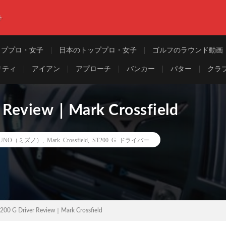
ト
ッププロ・女子
日本のトッププロ・女子
ゴルフのラウンド動画
リティ
アイアン
アプローチ
バンカー
パター
クラ
 Review｜Mark Crossfield
ZUNO（ミズノ）
,
Mark Crossfield
,
ST200 G ドライバー
200 G Driver Review｜Mark Crossfield