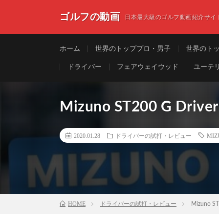
ゴルフの動画
日本最大級のゴルフ動画紹介サイ
ホーム
世界のトッププロ・男子
世界のト
ドライバー
フェアウェイウッド
ユーテ
Mizuno ST200 G Driver
2020.01.28
ドライバーの試打・レビュー
MI
HOME
ドライバーの試打・レビュー
Mizuno ST