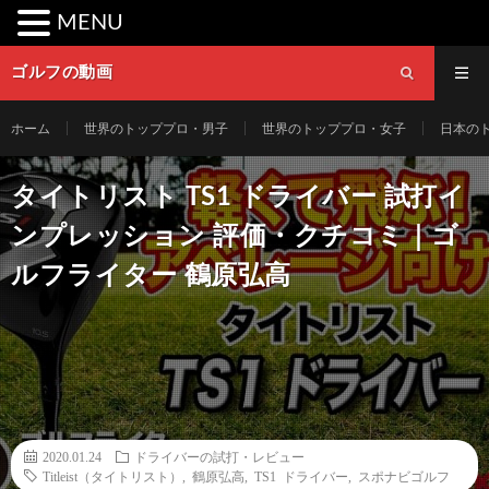
MENU
ゴルフの動画
ホーム
世界のトッププロ・男子
世界のトッププロ・女子
日本の
タイトリスト TS1 ドライバー 試打イ
ンプレッション 評価・クチコミ｜ゴ
ルフライター 鶴原弘高
2020.01.24
ドライバーの試打・レビュー
Titleist（タイトリスト）
,
鶴原弘高
,
TS1 ドライバー
,
スポナビゴルフ