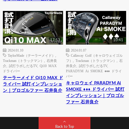
17:53
10:41
2024.01.10
2024.01.07
TaylorMade（テーラーメイド）
,
Callaway Golf（キャロウェイゴル
Trackman（トラックマン）
,
石井良
フ）
,
Trackman（トラックマン）
,
石
介
,
試打ラボしだるTV
,
Qi10 MAX
井良介
,
試打ラボしだるTV
,
ドライバー
PARADYM Ai SMOKE ♦♦♦ ドライ
バー
テーラーメイド Qi10 MAX ド
キャロウェイ PARADYM Ai
ライバー 試打インプレッショ
SMOKE ♦♦♦ ドライバー 試打
ン｜プロゴルファー 石井良介
インプレッション｜プロゴル
ファー 石井良介
Back to Top