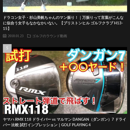
ドラコン女子・杉山美帆ちゃんのマン振り！｜万振りって言葉がこんな
に似合う女子もなかなかいない。【ブリストンヒル ゴルフクラブ H13-
15】
2018.01.23
ゴルフのラウンド動画
ヤマハ RMX 118 ドライバー vs マルマン DANGAN（ダンガン）7 ドライ
バー 比較 試打インプレッション｜GOLF PLAYING 4