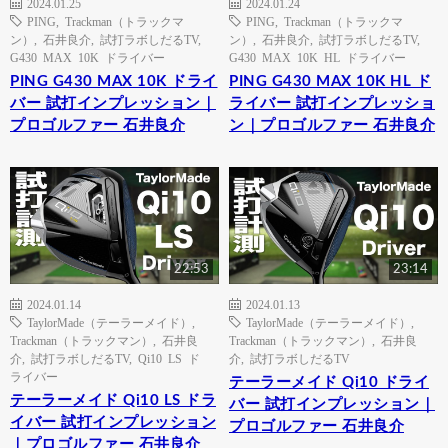
2024.01.25
2024.01.24
PING
,
Trackman（トラックマ
PING
,
Trackman（トラックマ
ン）
,
石井良介
,
試打ラボしだるTV
,
ン）
,
石井良介
,
試打ラボしだるTV
,
G430 MAX 10K ドライバー
G430 MAX 10K HL ドライバー
PING G430 MAX 10K ドライ
PING G430 MAX 10K HL ド
バー 試打インプレッション｜
ライバー 試打インプレッショ
プロゴルファー 石井良介
ン｜プロゴルファー 石井良介
22:53
23:14
2024.01.14
2024.01.13
TaylorMade（テーラーメイド）
,
TaylorMade（テーラーメイド）
,
Trackman（トラックマン）
,
石井良
Trackman（トラックマン）
,
石井良
介
,
試打ラボしだるTV
,
Qi10 LS ド
介
,
試打ラボしだるTV
ライバー
テーラーメイド Qi10 ドライ
テーラーメイド Qi10 LS ドラ
バー 試打インプレッション｜
イバー 試打インプレッション
プロゴルファー 石井良介
｜プロゴルファー 石井良介