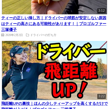
3:12
ティーの正しい挿し方｜ドライバーの球筋が安定しない原因
はティーの高さにある可能性があります！｜プロゴルファー
三塚優子
2020年2月2日
ドライバーの打ち方
3:22
飛距離UPの裏技｜ほんの少しティーアップを高くするだけで