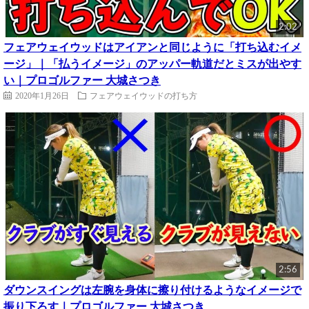
2:02
フェアウェイウッドはアイアンと同じように「打ち込むイメ
ージ」｜「払うイメージ」のアッパー軌道だとミスが出やす
い｜プロゴルファー 大城さつき
2020年1月26日
フェアウェイウッドの打ち方
2:56
ダウンスイングは左腕を身体に擦り付けるようなイメージで
振り下ろす｜プロゴルファー 大城さつき