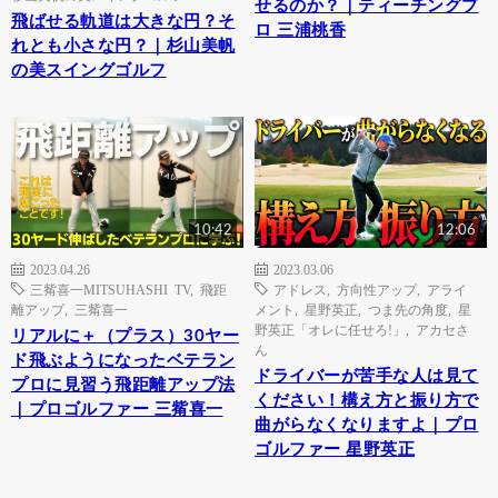
せるのか？｜ティーチングプ
飛ばせる軌道は大きな円？そ
ロ 三浦桃香
れとも小さな円？｜杉山美帆
の美スイングゴルフ
10:42
12:06
2023.04.26
2023.03.06
三觜喜一MITSUHASHI TV
,
飛距
アドレス
,
方向性アップ
,
アライ
離アップ
,
三觜喜一
メント
,
星野英正
,
つま先の角度
,
星
野英正「オレに任せろ!」
,
アカセさ
リアルに＋（プラス）30ヤー
ん
ド飛ぶようになったベテラン
ドライバーが苦手な人は見て
プロに見習う飛距離アップ法
ください！構え方と振り方で
｜プロゴルファー 三觜喜一
曲がらなくなりますよ｜プロ
ゴルファー 星野英正