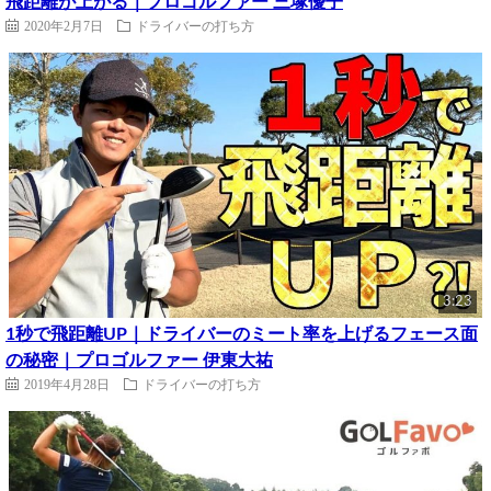
飛距離が上がる｜プロゴルファー 三塚優子
2020年2月7日
ドライバーの打ち方
3:23
1秒で飛距離UP｜ドライバーのミート率を上げるフェース面
の秘密｜プロゴルファー 伊東大祐
2019年4月28日
ドライバーの打ち方