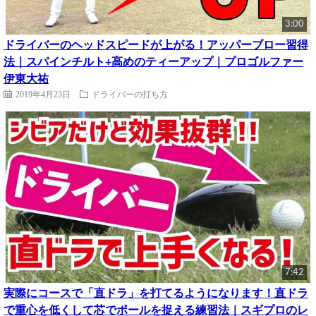
3:00
ドライバーのヘッドスピードが上がる！アッパーブロー習得
法｜スパインチルト+高めのティーアップ｜プロゴルファー
伊東大祐
2019年4月23日
ドライバーの打ち方
7:42
実際にコースで「直ドラ」を打てるようになります！直ドラ
で重心を低くして芯でボールを捉える練習法｜スギプロのレ