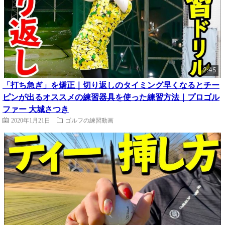
2:45
「打ち急ぎ」を矯正｜切り返しのタイミング早くなるとチー
ピンが出るオススメの練習器具を使った練習方法｜プロゴル
ファー 大城さつき
2020年1月21日
ゴルフの練習動画