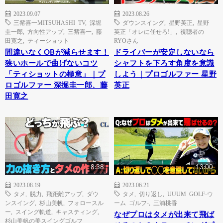
2023.09.07
2023.08.26
三觜喜一MITSUHASHI TV
,
深堀
ダウンスイング
,
星野英正
,
星野
圭一郎
,
方向性アップ
,
三觜喜一
,
藤
英正「オレに任せろ!」
,
視聴者の
田寛之
,
ティーショット
RYOさん
間違いなくOBが減らせます！
ドライバーが安定しないなら
狭いホールで曲げないコツ
シャフトを下ろす角度を意識
「ティショットの極意」｜プ
しよう｜プロゴルファー 星野
ロゴルファー 深掘圭一郎、藤
英正
田寛之
8:38
13:00
2023.08.19
2023.06.21
タメ
,
脱力
,
飛距離アップ
,
ダウ
タメ
,
切り返し
,
UUUM GOLF-ウ
ンスイング
,
杉山美帆
,
フォロースル
ーム ゴルフ-
,
三浦桃香
ー
,
スイング軌道
,
キャスティング
,
なぜプロはタメが出来て飛ば
杉山美帆の美スイングゴルフ