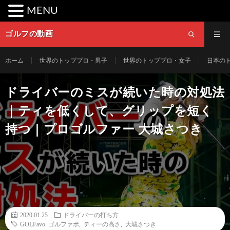
MENU
ゴルフの動画
ホーム
世界のトッププロ・男子
世界のトッププロ・女子
日本の
ドライバーのミスが続いた時の対処法
｜ティを低くして、グリップを短く
持つ｜プロゴルファー 大城さつき
2020.01.25
ドライバーの打ち方
GOLFavo ゴルファボ
,
ティーの高さ
,
大城さつき