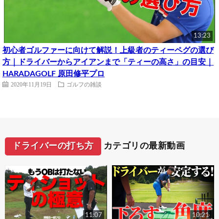
13:23
初心者ゴルファーに向けて解説！上級者のティーペグの選び
方｜ドライバーからアイアンまで「ティーの高さ」の目安｜
HARADAGOLF 原田修平プロ
2020年11月19日
ゴルフの雑談
ドライバーの打ち方
カテゴリの最新動画
11:07
10:21