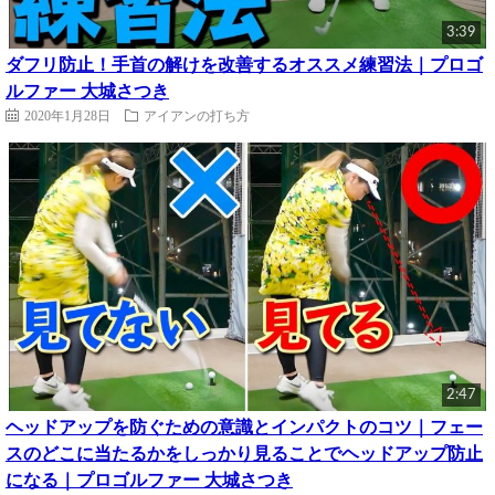
3:39
ダフリ防止！手首の解けを改善するオススメ練習法｜プロゴ
ルファー 大城さつき
2020年1月28日
アイアンの打ち方
2:47
ヘッドアップを防ぐための意識とインパクトのコツ｜フェー
スのどこに当たるかをしっかり見ることでヘッドアップ防止
になる｜プロゴルファー 大城さつき