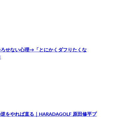
降ろせない心理→「とにかくダフりたくな
ロ
やれば直る｜HARADAGOLF 原田修平プ