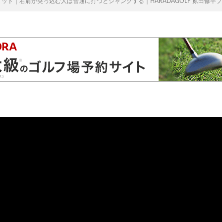
ット｜右肩が突っ込む人は普通に打つとシャンクする｜HARADAGOLF 原田修平