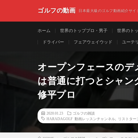
ゴルフの動画
日本最大級のゴルフ動画紹介サイ
ホーム
世界のトッププロ・男子
世界のト
ドライバー
フェアウェイウッド
ユーテ
オープンフェースのデ
は普通に打つとシャンクす
修平プロ
2020.01.23
ゴルフの雑談
HARADAGOLF 動画レッスンチャンネル
,
リストター