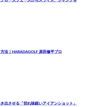
にクローズフェースからスライス、シャンクを
｜HARADAGOLF 原田修平プロ
導き出させる「切れ味鋭いアイアンショット」