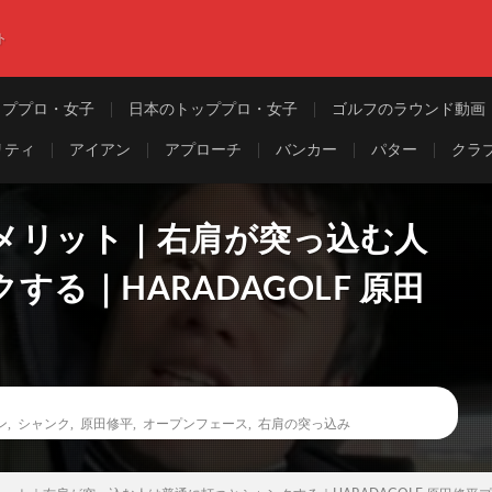
ト
ッププロ・女子
日本のトッププロ・女子
ゴルフのラウンド動画
リティ
アイアン
アプローチ
バンカー
パター
クラ
メリット｜右肩が突っ込む人
る｜HARADAGOLF 原田
ン
,
シャンク
,
原田修平
,
オープンフェース
,
右肩の突っ込み