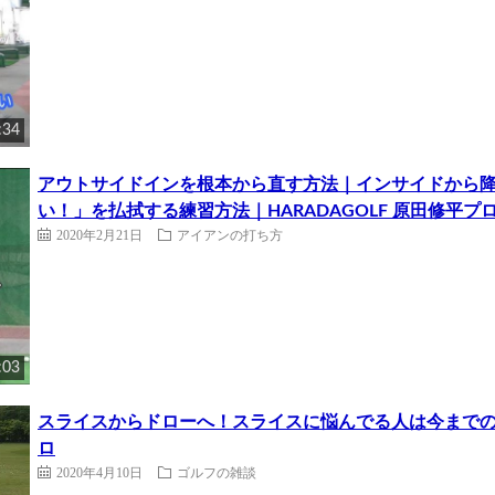
:34
アウトサイドインを根本から直す方法｜インサイドから
い！」を払拭する練習方法｜HARADAGOLF 原田修平プ
2020年2月21日
アイアンの打ち方
:03
スライスからドローへ！スライスに悩んでる人は今までの逆を
ロ
2020年4月10日
ゴルフの雑談