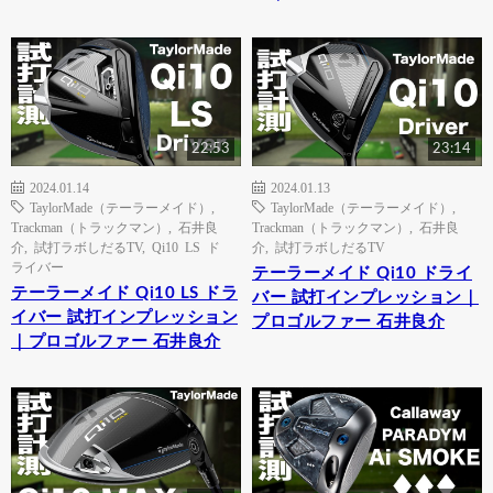
22:53
23:14
2024.01.14
2024.01.13
TaylorMade（テーラーメイド）
,
TaylorMade（テーラーメイド）
,
Trackman（トラックマン）
,
石井良
Trackman（トラックマン）
,
石井良
介
,
試打ラボしだるTV
,
Qi10 LS ド
介
,
試打ラボしだるTV
ライバー
テーラーメイド Qi10 ドライ
テーラーメイド Qi10 LS ドラ
バー 試打インプレッション｜
イバー 試打インプレッション
プロゴルファー 石井良介
｜プロゴルファー 石井良介