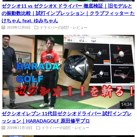
ゼクシオ11 vs ゼクシオX ドライバー 徹底検証｜旧モデルと
の振動数比較｜試打インプレッション｜クラブフィッター た
けちゃん feat. ゆみちゃん
2019年12月6日
ドライバーの試打・レビュー
14:34
ゼクシオイレブン 11代目ゼクシオドライバー 試打インプレ
ッション｜HARADAGOLF 原田修平プロ
2019年11月18日
ドライバーの試打・レビュー