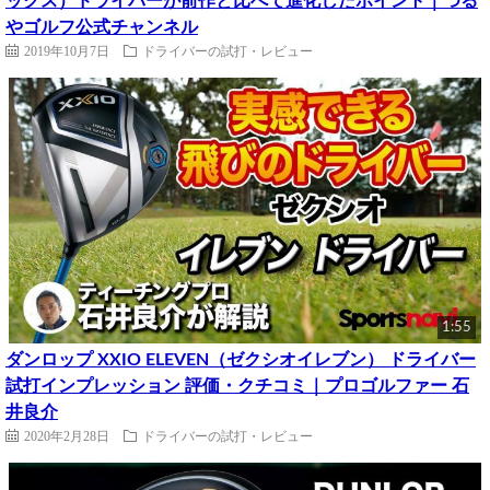
ックス）ドライバーが前作と比べて進化したポイント｜つる
やゴルフ公式チャンネル
2019年10月7日
ドライバーの試打・レビュー
1:55
ダンロップ XXIO ELEVEN（ゼクシオイレブン） ドライバー
試打インプレッション 評価・クチコミ｜プロゴルファー 石
井良介
2020年2月28日
ドライバーの試打・レビュー