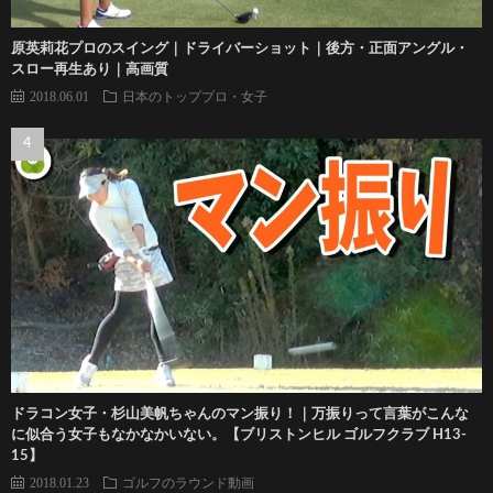
原英莉花プロのスイング｜ドライバーショット｜後方・正面アングル・
スロー再生あり｜高画質
2018.06.01
日本のトッププロ・女子
ドラコン女子・杉山美帆ちゃんのマン振り！｜万振りって言葉がこんな
に似合う女子もなかなかいない。【ブリストンヒル ゴルフクラブ H13-
15】
2018.01.23
ゴルフのラウンド動画