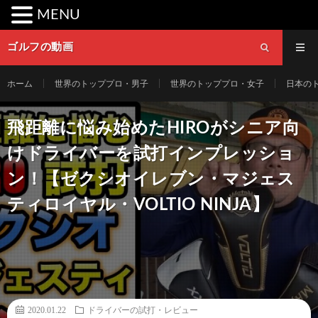
MENU
ゴルフの動画
ホーム
世界のトッププロ・男子
世界のトッププロ・女子
日本の
飛距離に悩み始めたHIROがシニア向
けドライバーを試打インプレッショ
ン！【ゼクシオイレブン・マジェス
ティロイヤル・VOLTIO NINJA】
2020.01.22
ドライバーの試打・レビュー