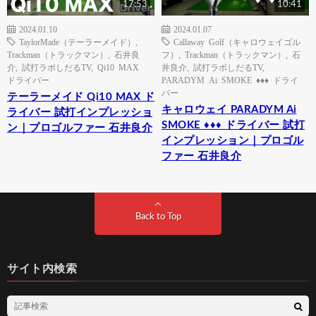
17:53
10:41
2024.01.10
2024.01.07
TaylorMade（テーラーメイド）
,
Callaway Golf（キャロウェイゴル
Trackman（トラックマン）
,
石井良
フ）
,
Trackman（トラックマン）
,
石
介
,
試打ラボしだるTV
,
Qi10 MAX
井良介
,
試打ラボしだるTV
,
ドライバー
PARADYM Ai SMOKE ♦♦♦ ドライ
バー
テーラーメイド Qi10 MAX ド
キャロウェイ PARADYM Ai
ライバー 試打インプレッショ
SMOKE ♦♦♦ ドライバー 試打
ン｜プロゴルファー 石井良介
インプレッション｜プロゴル
ファー 石井良介
Back to Top
サイト内検索