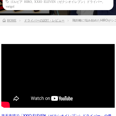
ゴルピア HIRO
,
XXIO ELEVEN（ゼクシオイレブン）ドライバー
,
varigol
HOME
ドライバーの試打・レビュー
飛距離に悩み始めたHIROがシ