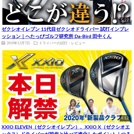
5:27
ゼクシオイレブン 11代目ゼクシオドライバー 試打インプレ
ッション｜へたっぴゴルフ研究所 Da-Bird 田中くん
2019年12月7日
ドライバーの試打・レビュー
4:12
XXIO ELEVEN（ゼクシオイレブン）、XXIO X（ゼクシオエ