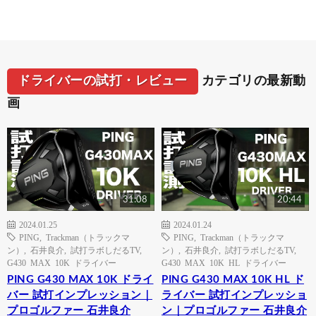
ドライバーの試打・レビュー
カテゴリの最新動
画
31:08
20:44
2024.01.25
2024.01.24
PING
,
Trackman（トラックマ
PING
,
Trackman（トラックマ
ン）
,
石井良介
,
試打ラボしだるTV
,
ン）
,
石井良介
,
試打ラボしだるTV
,
G430 MAX 10K ドライバー
G430 MAX 10K HL ドライバー
PING G430 MAX 10K ドライ
PING G430 MAX 10K HL ド
バー 試打インプレッション｜
ライバー 試打インプレッショ
プロゴルファー 石井良介
ン｜プロゴルファー 石井良介