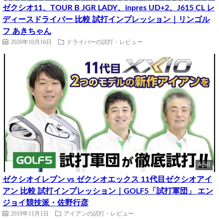
ゼクシオ11、TOUR B JGR LADY、inpres UD+2、J615 CL レ
ディースドライバー 比較 試打インプレッション｜リンゴル
フ あきちゃん
2020年10月16日
ドライバーの試打・レビュー
4:58
ゼクシオイレブン vs ゼクシオエックス 11代目ゼクシオアイ
アン 比較 試打インプレッション｜GOLF5「試打軍団」 エン
ジョイ競技派・佐野行彦
2019年11月1日
アイアンの試打・レビュー