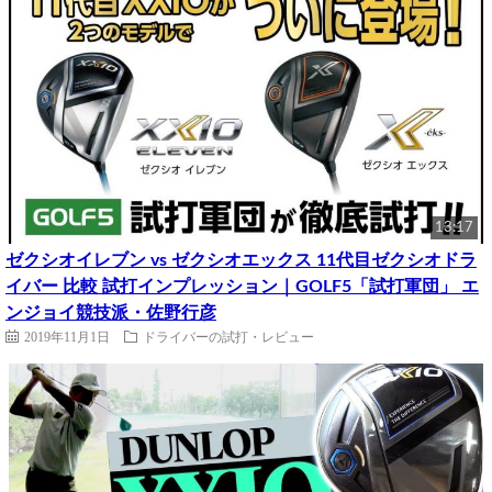
13:17
ゼクシオイレブン vs ゼクシオエックス 11代目ゼクシオドラ
イバー 比較 試打インプレッション｜GOLF5「試打軍団」 エ
ンジョイ競技派・佐野行彦
2019年11月1日
ドライバーの試打・レビュー