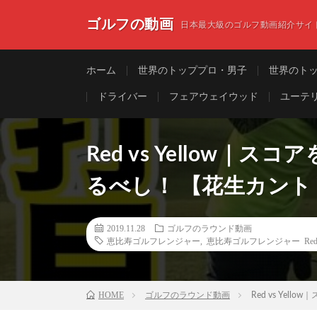
ゴルフの動画
日本最大級のゴルフ動画紹介サイ
ホーム
世界のトッププロ・男子
世界のト
ドライバー
フェアウェイウッド
ユーテ
Red vs Yellow
るべし！ 【花生カン
2019.11.28
ゴルフのラウンド動画
恵比寿ゴルフレンジャー
,
恵比寿ゴルフレンジャー Re
HOME
ゴルフのラウンド動画
Red vs Ye