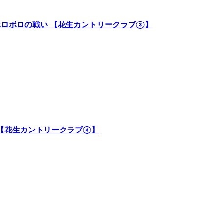
る？ボロボロの戦い 【花生カントリークラブ③】
大事故 【花生カントリークラブ④】