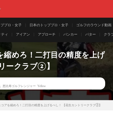
ト
ッププロ・女子
日本のトッププロ・女子
ゴルフのラウンド動画
リティ
アイアン
アプローチ
バンカー
パター
クラ
｜スコアを縮めろ！二打目の精度を上げ
トリークラブ②】
d
,
恵比寿ゴルフレンジャー Yellow
llow｜スコアを縮めろ！二打目の精度を上げるべし！ 【花生カントリークラブ②】