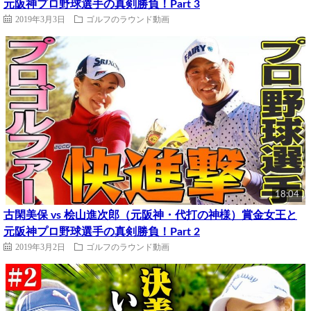
元阪神プロ野球選手の真剣勝負！Part 3
2019年3月3日
ゴルフのラウンド動画
18:04
古閑美保 vs 桧山進次郎（元阪神・代打の神様）賞金女王と
元阪神プロ野球選手の真剣勝負！Part 2
2019年3月2日
ゴルフのラウンド動画