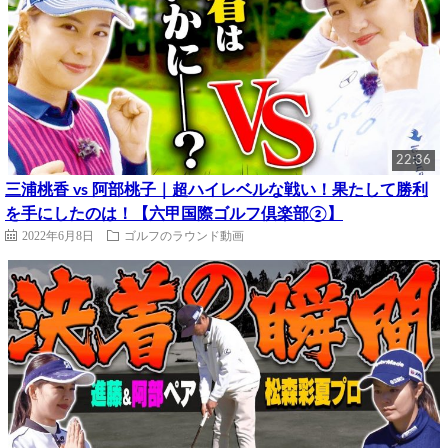
22:36
三浦桃香 vs 阿部桃子｜超ハイレベルな戦い！果たして勝利
を手にしたのは！【六甲国際ゴルフ倶楽部②】
2022年6月8日
ゴルフのラウンド動画