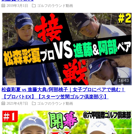
2019年3月1日
ゴルフのラウンド動画
16:43
松森彩夏 vs 進藤大典/阿部桃子｜女子プロにペアで挑む！
【プロバトEX】【スターツ笠間ゴルフ倶楽部②】
2021年4月7日
ゴルフのラウンド動画