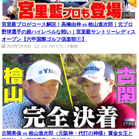
24:33
宮里藍プロがコース解説！高橋由伸 vs 桧山進次郎｜元プロ
野球選手の超ハイレベルな戦い｜宮里藍サントリーレディス
オープン【六甲国際ゴルフ倶楽部①】
2023年5月30日
ゴルフのラウンド動画
27:45
古閑美保 vs 桧山進次郎（元阪神・代打の神様）賞金女王と