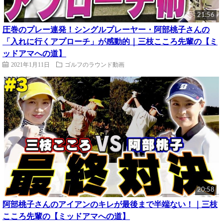
21:56
圧巻のプレー連発！シングルプレーヤー・阿部桃子さんの
「入れに行くアプローチ」が感動的｜三枝こころ先輩の【ミ
ッドアマへの道】
2021年1月11日
ゴルフのラウンド動画
20:58
阿部桃子さんのアイアンのキレが最後まで半端ない！｜三枝
こころ先輩の【ミッドアマへの道】