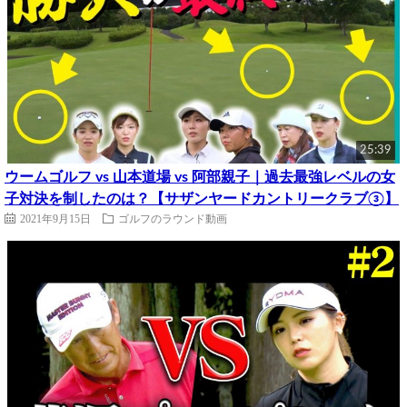
25:39
ウームゴルフ vs 山本道場 vs 阿部親子｜過去最強レベルの女
子対決を制したのは？【サザンヤードカントリークラブ③】
2021年9月15日
ゴルフのラウンド動画