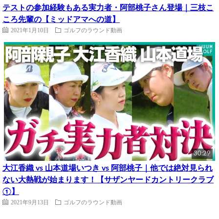
テストの参加経験もある実力者・阿部桃子さん登場｜三枝こ
ころ先輩の【ミッドアマへの道】
2021年1月10日
ゴルフのラウンド動画
30:29
大江香織 vs 山本道場いつき vs 阿部桃子｜他では絶対見られ
ない大熱戦が始まります！【サザンヤードカントリークラブ
①】
2021年9月13日
ゴルフのラウンド動画