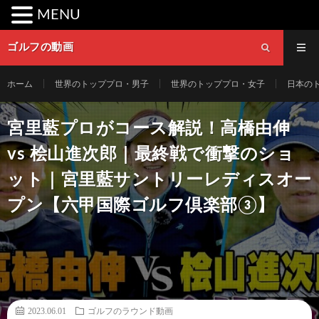
MENU
ゴルフの動画
ホーム
世界のトッププロ・男子
世界のトッププロ・女子
日本の
宮里藍プロがコース解説！高橋由伸
vs 桧山進次郎｜最終戦で衝撃のショ
ット｜宮里藍サントリーレディスオー
プン【六甲国際ゴルフ倶楽部③】
2023.06.01
ゴルフのラウンド動画