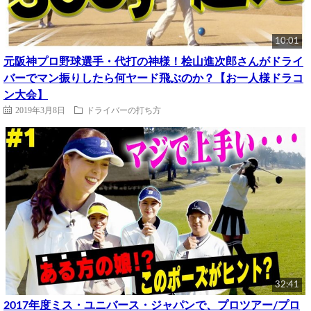
10:01
元阪神プロ野球選手・代打の神様！桧山進次郎さんがドライ
バーでマン振りしたら何ヤード飛ぶのか？【お一人様ドラコ
ン大会】
2019年3月8日
ドライバーの打ち方
32:41
2017年度ミス・ユニバース・ジャパンで、プロツアー/プロ