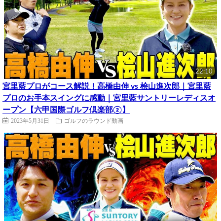
22:10
宮里藍プロがコース解説！高橋由伸 vs 桧山進次郎｜宮里藍
プロのお手本スイングに感動｜宮里藍サントリーレディスオ
ープン【六甲国際ゴルフ倶楽部②】
2023年5月31日
ゴルフのラウンド動画