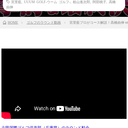
宮里藍
,
UUUM GOLF-ウーム ゴルフ-
,
桧山進次郎
,
阿部桃子
,
高橋
由伸
HOME
ゴルフのラウンド動画
宮里藍プロがコース解説！高橋由伸 