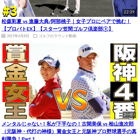
22:39
松森彩夏 vs 進藤大典/阿部桃子｜女子プロにペアで挑む！
【プロバトEX】【スターツ笠間ゴルフ倶楽部③】
2021年4月8日
ゴルフのラウンド動画
20:40
メンタルじゃない！私が下手なの！古閑美保 vs 桧山進次郎
（元阪神・代打の神様）賞金女王と元阪神プロ野球選手の真
剣勝負！Part 1