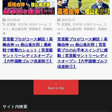
33:31
22:10
2023.06.01
2023.05.31
宮里藍
,
UUUM GOLF-ウーム ゴ
宮里藍
,
UUUM GOLF-ウーム ゴ
ルフ-
,
桧山進次郎
,
阿部桃子
,
高橋由
ルフ-
,
桧山進次郎
,
阿部桃子
,
高橋由
伸
伸
宮里藍プロがコース解説！高
宮里藍プロがコース解説！高
橋由伸 vs 桧山進次郎｜最終
橋由伸 vs 桧山進次郎｜宮里
戦で衝撃のショット｜宮里藍
藍プロのお手本スイングに感
サントリーレディスオープン
動｜宮里藍サントリーレディ
【六甲国際ゴルフ倶楽部③】
スオープン【六甲国際ゴルフ
倶楽部②】
Back to Top
サイト内検索