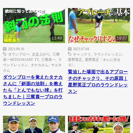
11:40
18:37
2023.09.16
2023.07.04
ダウンブロー
,
左足上がり
,
三觜
チャックリ
,
ラウンドレッスン
,
喜一MITSUHASHI TV
,
三觜喜一
,
ラ
星野英正
,
星野英正「オレに任せ
ウンドレッスン
,
タナカさん
,
サエキ
ろ!」
さん
緊迫した場面で出るアプロー
ダウンブローを覚えたタナカ
チのチャックリ、その原因｜
さんに「斜面の法則」を教え
星野英正プロのラウンドレッ
たら「とんでもない球」を打
スン
ちました｜三觜喜一プロのラ
ウンドレッスン