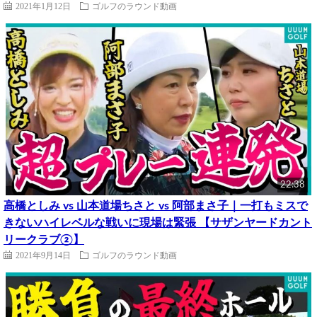
2021年1月12日
ゴルフのラウンド動画
22:38
高橋としみ vs 山本道場ちさと vs 阿部まさ子｜一打もミスで
きないハイレベルな戦いに現場は緊張 【サザンヤードカント
リークラブ②】
2021年9月14日
ゴルフのラウンド動画