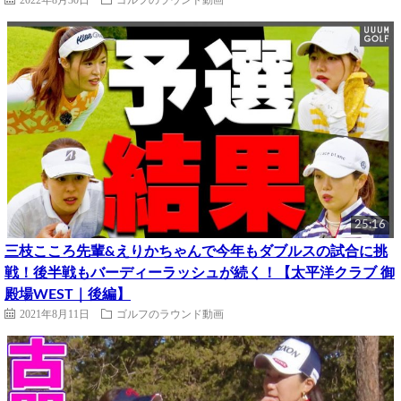
25:16
三枝こころ先輩&えりかちゃんで今年もダブルスの試合に挑
戦！後半戦もバーディーラッシュが続く！【太平洋クラブ 御
殿場WEST｜後編】
2021年8月11日
ゴルフのラウンド動画