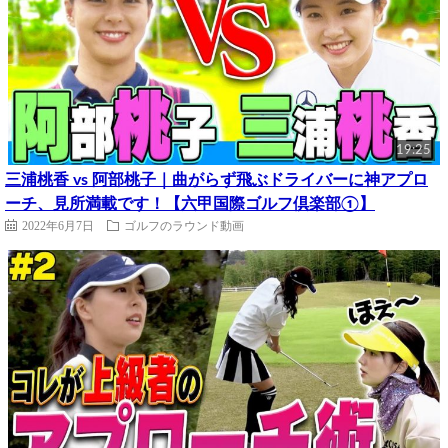
19:25
三浦桃香 vs 阿部桃子｜曲がらず飛ぶドライバーに神アプロ
ーチ、見所満載です！【六甲国際ゴルフ倶楽部①】
2022年6月7日
ゴルフのラウンド動画