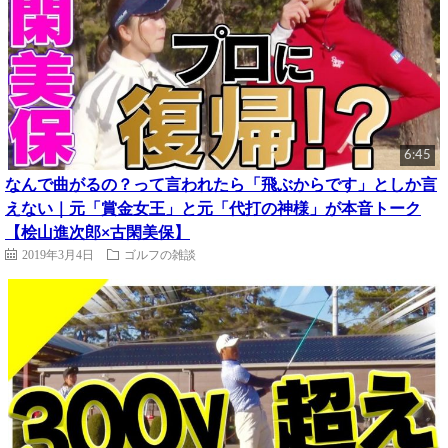
6:45
なんで曲がるの？って言われたら「飛ぶからです」としか言
えない｜元「賞金女王」と元「代打の神様」が本音トーク
【桧山進次郎×古閑美保】
2019年3月4日
ゴルフの雑談