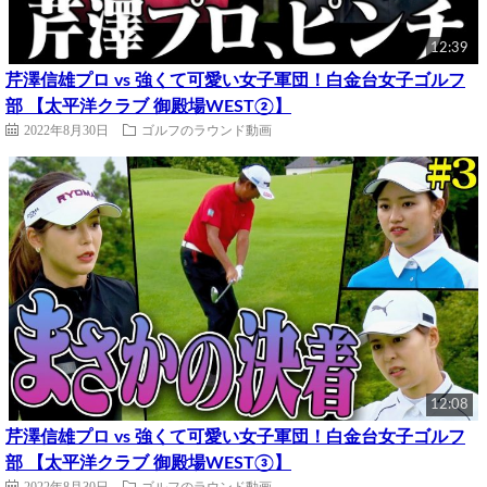
12:39
芹澤信雄プロ vs 強くて可愛い女子軍団！白金台女子ゴルフ
部 【太平洋クラブ 御殿場WEST②】
2022年8月30日
ゴルフのラウンド動画
12:08
芹澤信雄プロ vs 強くて可愛い女子軍団！白金台女子ゴルフ
部 【太平洋クラブ 御殿場WEST③】
2022年8月30日
ゴルフのラウンド動画