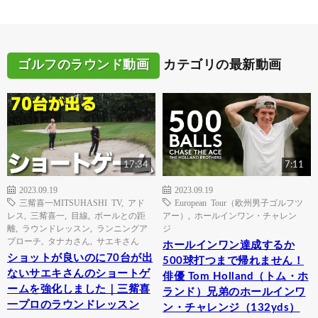
ゴルフのラウンド動画
カテゴリの最新動画
17:34
7:11
2023.09.19
2023.09.19
三觜喜一MITSUHASHI TV
,
アド
European Tour（欧州男子ゴルフツ
レス
,
三觜喜一
,
目線
,
ボールとの距
アー）
,
ホールインワン・チャレン
離
,
ラウンドレッスン
,
ランニングア
ジ
プローチ
,
タナカさん
,
サエキさん
ホールインワン達成するか
ショットが良いのに70台が出
500球打つまで帰れません！
ないサエキさんのショートゲ
俳優 Tom Holland（トム・ホ
ームを強化しました｜三觜喜
ランド）兄弟のホールインワ
一プロのラウンドレッスン
ン・チャレンジ（132yds）