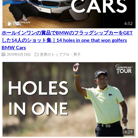
6:52
ホールインワンの賞品でBMWのフラッグシップカーをGET
した14人のショット集｜14 holes in one that won golfers
BMW Cars
2019年6月19日
世界のトッププロ・男子
4:29