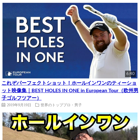
6:40
これぞパーフェクトショット！ホールインワンのティーショ
ット映像集｜BEST HOLES IN ONE in European Tour（欧州男
子ゴルフツアー）
2019年9月19日
世界のトッププロ・男子