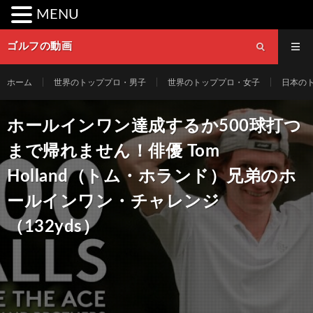
MENU
ゴルフの動画
ホーム
世界のトッププロ・男子
世界のトッププロ・女子
日本の
ホールインワン達成するか500球打つ
まで帰れません！俳優 Tom
Holland（トム・ホランド）兄弟のホ
ールインワン・チャレンジ
（132yds）