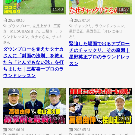
11:40
18:37
2023.09.16
2023.07.04
ダウンブロー
,
左足上がり
,
三觜
チャックリ
,
ラウンドレッスン
,
喜一MITSUHASHI TV
,
三觜喜一
,
ラ
星野英正
,
星野英正「オレに任せ
ウンドレッスン
,
タナカさん
,
サエキ
ろ!」
さん
緊迫した場面で出るアプロー
ダウンブローを覚えたタナカ
チのチャックリ、その原因｜
さんに「斜面の法則」を教え
星野英正プロのラウンドレッ
たら「とんでもない球」を打
スン
ちました｜三觜喜一プロのラ
ウンドレッスン
33:31
22:10
2023.06.01
2023.05.31
宮里藍
,
UUUM GOLF-ウーム ゴ
宮里藍
,
UUUM GOLF-ウーム ゴ