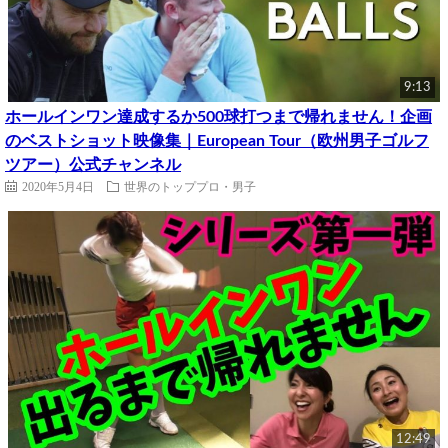
9:13
ホールインワン達成するか500球打つまで帰れません！企画
のベストショット映像集｜European Tour（欧州男子ゴルフ
ツアー）公式チャンネル
2020年5月4日
世界のトッププロ・男子
12:49