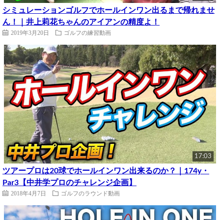
シミュレーションゴルフでホールインワン出るまで帰れませ
ん！｜井上莉花ちゃんのアイアンの精度よ！
2019年3月20日
ゴルフの練習動画
17:03
ツアープロは20球でホールインワン出来るのか？｜174y・
Par3【中井学プロのチャレンジ企画】
2018年4月7日
ゴルフのラウンド動画