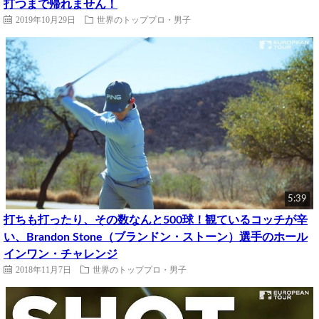
打つまで帰れません！
2019年10月29日
世界のトッププロ・男子
5:39
打ちも打ったり、その数なんと500球！観ているコッチが辛
い、Brandon Stone（ブランドン・ストーン）選手のホール
インワン・チャレンジ
2018年11月7日
世界のトッププロ・男子