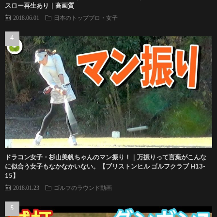
スロー再生あり｜高画質
2018.06.01
日本のトッププロ・女子
ドラコン女子・杉山美帆ちゃんのマン振り！｜万振りって言葉がこんな
に似合う女子もなかなかいない。【ブリストンヒル ゴルフクラブ H13-
15】
2018.01.23
ゴルフのラウンド動画