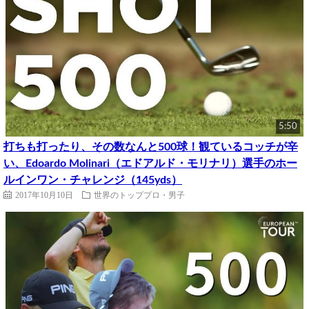
5:50
打ちも打ったり、その数なんと500球！観ているコッチが辛
い、Edoardo Molinari（エドアルド・モリナリ）選手のホー
ルインワン・チャレンジ（145yds）
2017年10月10日
世界のトッププロ・男子