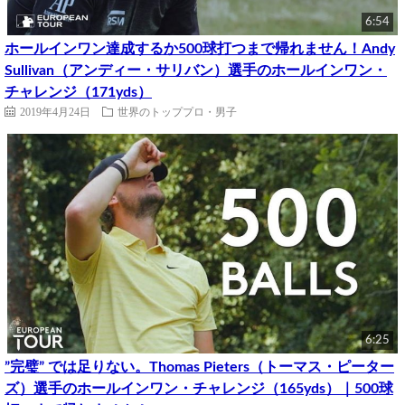
6:54
ホールインワン達成するか500球打つまで帰れません！Andy
Sullivan（アンディー・サリバン）選手のホールインワン・
チャレンジ（171yds）
2019年4月24日
世界のトッププロ・男子
6:25
”完璧” では足りない。Thomas Pieters（トーマス・ピーター
ズ）選手のホールインワン・チャレンジ（165yds）｜500球