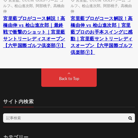
ルフ-
,
桧山進次郎
,
阿部桃子
,
高橋由
ルフ-
,
桧山進次郎
,
阿部桃子
,
高橋由
伸
伸
宮里藍プロがコース解説！高
宮里藍プロがコース解説！高
橋由伸 vs 桧山進次郎｜最終
橋由伸 vs 桧山進次郎｜宮里
戦で衝撃のショット｜宮里藍
藍プロのお手本スイングに感
サントリーレディスオープン
動｜宮里藍サントリーレディ
【六甲国際ゴルフ倶楽部③】
スオープン【六甲国際ゴルフ
倶楽部②】
Back to Top
サイト内検索
カテゴリー