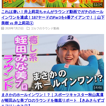
12:54
これは凄い！井上莉花ちゃんがラウンド動画でガチのホール
インワンを達成！187ヤードのPar3を6番アイアンで！｜山下
美樹 vs 井上莉花⑥
2020年7月25日
ゴルフのラウンド動画
14:46
まさかのホールインワン！？｜スポーツキャスター秋山真凜
が蛭田みな美プロのラウンドを徹底リポート 【きみさらずゴ