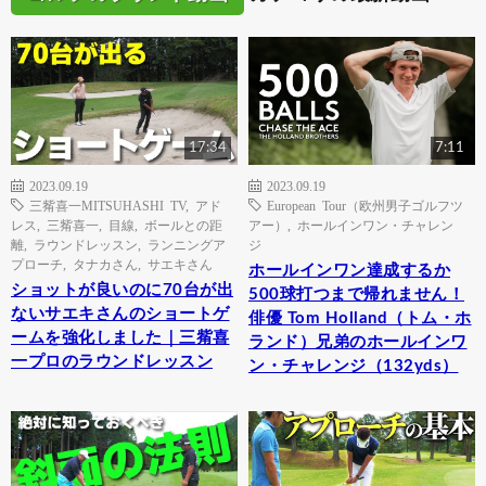
17:34
7:11
2023.09.19
2023.09.19
三觜喜一MITSUHASHI TV
,
アド
European Tour（欧州男子ゴルフツ
レス
,
三觜喜一
,
目線
,
ボールとの距
アー）
,
ホールインワン・チャレン
離
,
ラウンドレッスン
,
ランニングア
ジ
プローチ
,
タナカさん
,
サエキさん
ホールインワン達成するか
ショットが良いのに70台が出
500球打つまで帰れません！
ないサエキさんのショートゲ
俳優 Tom Holland（トム・ホ
ームを強化しました｜三觜喜
ランド）兄弟のホールインワ
一プロのラウンドレッスン
ン・チャレンジ（132yds）