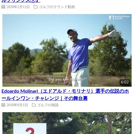
ルフリンクス③】
2020年2月12日
ゴルフのラウンド動画
6:02
Edoardo Molinari（エドアルド・モリナリ）選手の伝説のホ
ールインワン・チャレンジ｜その舞台裏
2018年6月1日
ゴルフの雑談