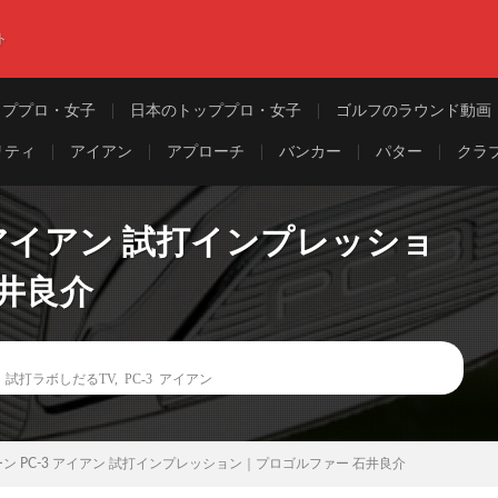
ト
ッププロ・女子
日本のトッププロ・女子
ゴルフのラウンド動画
リティ
アイアン
アプローチ
バンカー
パター
クラ
 アイアン 試打インプレッショ
井良介
,
試打ラボしだるTV
,
PC-3 アイアン
ン PC-3 アイアン 試打インプレッション｜プロゴルファー 石井良介