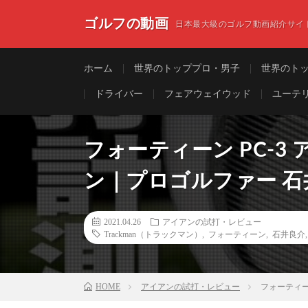
ゴルフの動画
日本最大級のゴルフ動画紹介サイ
ホーム
世界のトッププロ・男子
世界のト
ドライバー
フェアウェイウッド
ユーテ
フォーティーン PC-3
ン｜プロゴルファー 石
2021.04.26
アイアンの試打・レビュー
Trackman（トラックマン）
,
フォーティーン
,
石井良介
HOME
アイアンの試打・レビュー
フォーティー