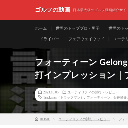
ゴルフの動画
日本最大級のゴルフ動画紹介サイ
ホーム
世界のトッププロ・男子
世界のト
ドライバー
フェアウェイウッド
ユーテ
フォーティーン Gelong
打インプレッション｜
2023.10.05
ユーティリティの試打・レビュー
Trackman（トラックマン）
,
フォーティーン
,
石井良介
HOME
ユーティリティの試打・レビュー
フォー