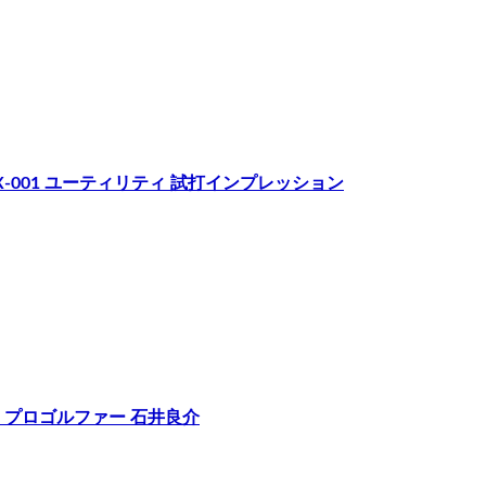
g D UX-001 ユーティリティ 試打インプレッション
ン｜プロゴルファー 石井良介