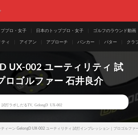
ト
ッププロ・女子
日本のトッププロ・女子
ゴルフのラウンド動画
リティ
アイアン
アプローチ
バンカー
パター
クラ
D UX-002 ユーティリティ 試
プロゴルファー 石井良介
,
試打ラボしだるTV
,
GelongD UX-002
ティーン GelongD UX-002 ユーティリティ 試打インプレッション｜プロゴルファ