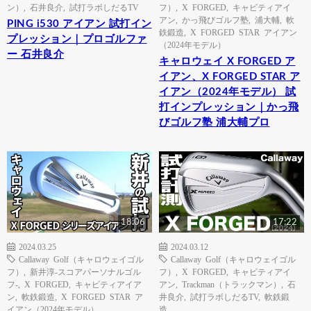
ン）
,
石井良介
,
試打ラボしだるTV
フ）
,
X FORGED
,
キャビティアイ
アン
,
かっ飛びゴルフ塾
,
浦大輔
,
軟
PING i530 アイアン 試打イン
鉄鍛造
,
X FORGED STAR アイアン
プレッション｜プロゴルファ
（2024年モデル）
ー 石井良介
キャロウェイ X FORGED ア
イアン、X FORGED STAR ア
イアン（2024年モデル） 試
打インプレッション｜かっ飛
びゴルフ塾 浦大輔プロ
18:06
17:22
2024.03.25
2024.03.12
Callaway Golf（キャロウェイゴル
Callaway Golf（キャロウェイゴル
フ）
,
新井淳-スコアパーソナルゴル
フ）
,
X FORGED
,
キャビティアイ
フ-
,
X FORGED
,
キャビティアイア
アン
,
Trackman（トラックマン）
,
石
ン
,
軟鉄鍛造
,
X FORGED STAR ア
井良介
,
試打ラボしだるTV
,
軟鉄鍛
イアン（2024年モデル）
造