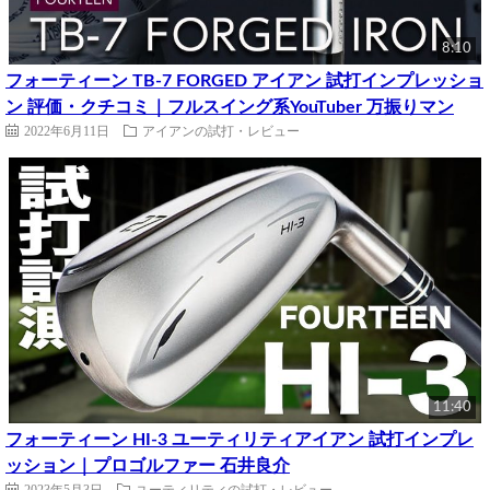
8:10
フォーティーン TB-7 FORGED アイアン 試打インプレッショ
ン 評価・クチコミ｜フルスイング系YouTuber 万振りマン
2022年6月11日
アイアンの試打・レビュー
11:40
フォーティーン HI-3 ユーティリティアイアン 試打インプレ
ッション｜プロゴルファー 石井良介
2023年5月3日
ユーティリティの試打・レビュー