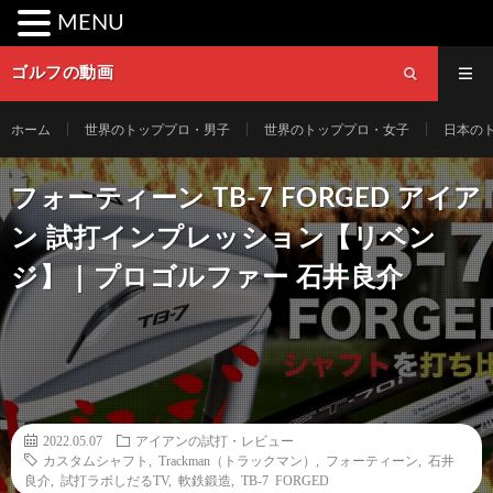
MENU
ゴルフの動画
ホーム
世界のトッププロ・男子
世界のトッププロ・女子
日本の
フォーティーン TB-7 FORGED アイア
ン 試打インプレッション【リベン
ジ】｜プロゴルファー 石井良介
2022.05.07
アイアンの試打・レビュー
カスタムシャフト
,
Trackman（トラックマン）
,
フォーティーン
,
石井
良介
,
試打ラボしだるTV
,
軟鉄鍛造
,
TB-7 FORGED