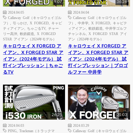
9:07
36:26
2024.04.05
2024.04.04
Callaway Golf（キャロウェイゴル
Callaway Golf（キャロウェイゴル
フ）
,
引っかけ
,
X FORGED
,
キャビ
フ）
,
中井学
,
X FORGED
,
キャビテ
ティアイアン
,
ちゃごるTV
,
チャー
ィアイアン
,
軟鉄鍛造
,
中井学ゴルフ
リー高沖
,
軟鉄鍛造
,
X FORGED
チャンネル
,
X FORGED STAR アイ
STAR アイアン（2024年モデル）
アン（2024年モデル）
キャロウェイ X FORGED ア
キャロウェイ X FORGED ア
イアン、X FORGED STAR ア
イアン、X FORGED STAR ア
イアン（2024年モデル） 試
イアン（2024年モデル） 試
打インプレッション｜ちゃご
打インプレッション｜プロゴ
るTV
ルファー 中井学
26:25
21:03
2024.04.03
2024.03.29
PING
,
Trackman（トラックマ
Callaway Golf（キャロウェイゴル