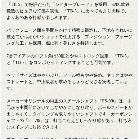
『TB-5』で好評だった「シアターブレード」を採用。S20C軟鉄
鍛造のピュアな打感を実現。『TB-5』に比べてもより肉厚で、
より芯のある打感が楽しめます。
バックフェース面を手間をかけて精密に鍛造し、下地をきれいに
整えてから細かいショットで仕上げる「プレジション・フォージ
ング加工」を採用。傷に強く美しさを持続します。
7番アイアンのロフト角は30度とややストロング設定。『TB-5』
と『TB-7』をコンボセッティングすることも可能です。
ヘッドサイズはやや小ぶり。ソール幅もやや狭め。ネックはやや
ストレートと、中上級者が求めるちょうど良さを実現していま
す。
メーカーオリジナルの純正のスチールシャフト『FS-90i』は、手
元から中間部にかけてしなやかにしなり戻り、ボールスピードが
出しやすく、タイミングも取りやすいシャフトです。カーボンシ
ャフトの『FT-70i』は、打ちごたえとしっかり感があり、打ち込
むスイングに対応できます。