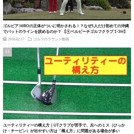
ゴルピア HIROの正体がついに明かされる！？なぜ1人だけ初めての沖縄
でパットのラインを読めるのか？ 【④ベルビーチゴルフクラブ 1-3H】
2018.02.17
ゴルフのラウンド動画
ユーティリティーの構え方｜UTクラブが苦手で、左へのミス（ひっか
け・チーピン）が出やすい方は「構え方」に問題がある場合が多い