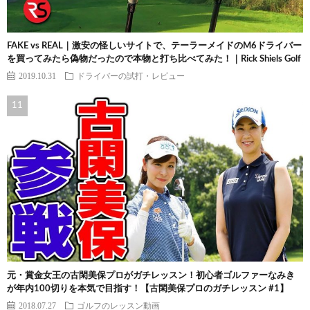
FAKE vs REAL｜激安の怪しいサイトで、テーラーメイドのM6ドライバー
を買ってみたら偽物だったので本物と打ち比べてみた！｜Rick Shiels Golf
2019.10.31
ドライバーの試打・レビュー
元・賞金女王の古閑美保プロがガチレッスン！初心者ゴルファーなみき
が年内100切りを本気で目指す！【古閑美保プロのガチレッスン #1】
2018.07.27
ゴルフのレッスン動画