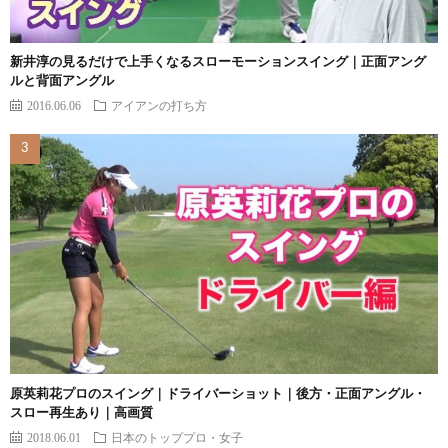
新井淳の見るだけで上手くなるスローモーションスイング｜正面アング
ルと背面アングル
2016.06.06
アイアンの打ち方
原英莉花プロのスイング｜ドライバーショット｜後方・正面アングル・
スロー再生あり｜高画質
2018.06.01
日本のトッププロ・女子