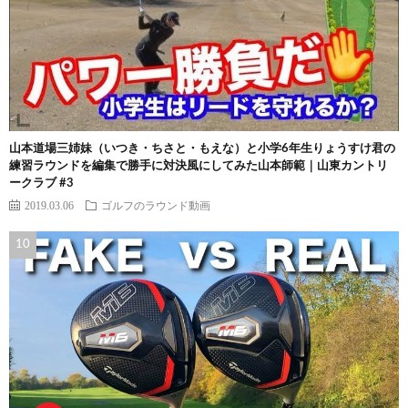
山本道場三姉妹（いつき・ちさと・もえな）と小学6年生りょうすけ君の
練習ラウンドを編集で勝手に対決風にしてみた山本師範｜山東カントリ
ークラブ #3
2019.03.06
ゴルフのラウンド動画