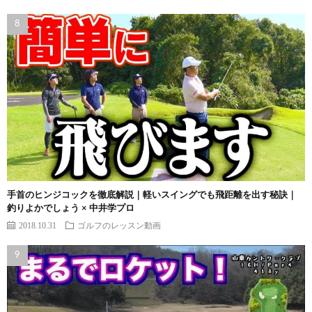
手首のヒンジコックを徹底解説｜軽いスイングでも飛距離を出す秘訣｜
釣りよかでしょう × 中井学プロ
2018.10.31
ゴルフのレッスン動画