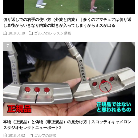
切り返しでの右手の使い方（外旋と内旋）｜多くのアマチュアは切り返
し直後からいきなり内旋の動きが入ってしまうからミスが出る
2018.06.19
ゴルフのレッスン動画
本物（正規品）と偽物（非正規品）の見分け方｜スコッティキャメロン
スタジオセレクトニューポート2
2018.04.02
ゴルフの雑談