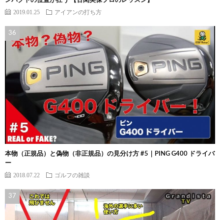
ンパクトの位置が狂う 【古閑美保プロのレッスン】
2019.01.25
アイアンの打ち方
本物（正規品）と偽物（非正規品）の見分け方 #5｜PING G400 ドライバ
ー
2018.07.22
ゴルフの雑談