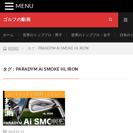
MENU
ゴルフの動画
ホーム
世界のトッププロ・男子
世界のトッププロ・女子
日本の
HOME
タグ：PARADYM Ai SMOKE HL IRON
タグ：PARADYM Ai SMOKE HL IRON
ユーティリティの試打・レビュー
13:09
2024.01.12