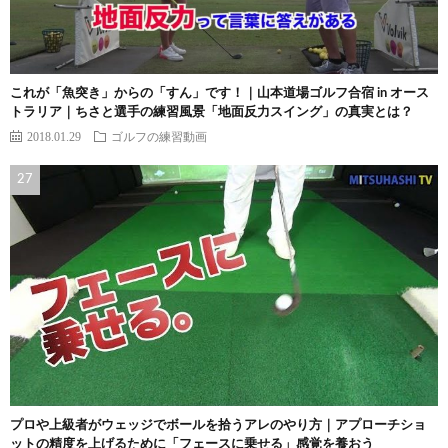
これが「魚突き」からの「すん」です！｜山本道場ゴルフ合宿 in オース
トラリア｜ちさと選手の練習風景「地面反力スイング」の真実とは？
2018.01.29
ゴルフの練習動画
プロや上級者がウェッジでボールを拾うアレのやり方｜アプローチショ
ットの精度を上げるために「フェースに乗せる」感覚を養おう