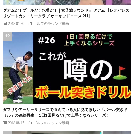
グアムだ！プールだ！水着だ！｜女子旅ラウンド in グアム 【レオパレス
リゾートカントリークラブ オーキッドコース 9H】
2018.01.30
ゴルフのラウンド動画
ダフリやアーリーリリースで悩んでいる人に見て欲しい「ボール突きド
リル」の連続再生｜ 1日1回見るだけで上手くなるシリーズ！
2018.08.15
ゴルフのレッスン動画