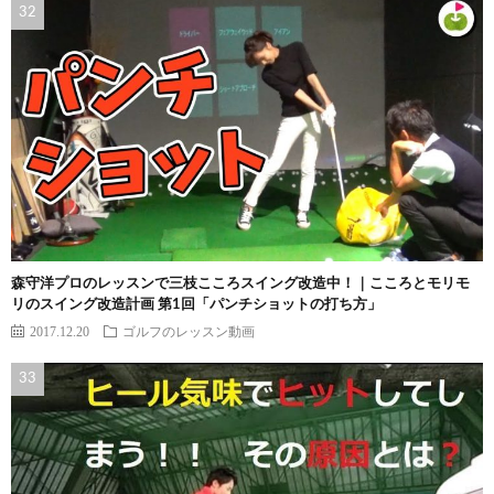
森守洋プロのレッスンで三枝こころスイング改造中！｜こころとモリモ
リのスイング改造計画 第1回「パンチショットの打ち方」
2017.12.20
ゴルフのレッスン動画