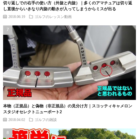
切り返しでの右手の使い方（外旋と内旋）｜多くのアマチュアは切り返
し直後からいきなり内旋の動きが入ってしまうからミスが出る
2018.06.19
ゴルフのレッスン動画
本物（正規品）と偽物（非正規品）の見分け方｜スコッティキャメロン
スタジオセレクトニューポート2
2018.04.02
ゴルフの雑談