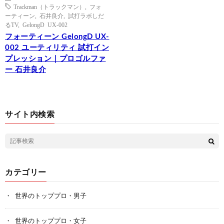
Trackman（トラックマン）
,
フォ
ーティーン
,
石井良介
,
試打ラボしだ
るTV
,
GelongD UX-002
フォーティーン GelongD UX-
002 ユーティリティ 試打イン
プレッション｜プロゴルファ
ー 石井良介
サイト内検索
カテゴリー
世界のトッププロ・男子
世界のトッププロ・女子