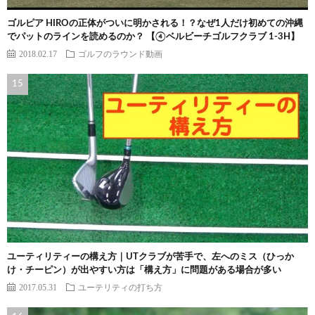
ゴルピア HIROの正体がついに明かされる！？なぜ1人だけ初めての沖縄
でパットのラインを読めるのか？ 【④ベルビーチゴルフクラブ 1-3H】
2018.02.17
ゴルフのラウンド動画
ユーティリティーの構え方｜UTクラブが苦手で、左へのミス（ひっか
け・チーピン）が出やすい方は「構え方」に問題がある場合が多い
2017.05.31
ユーテリティの打ち方