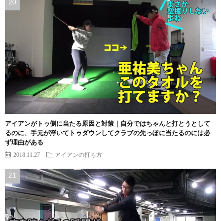
アイアンがトゥ側に当たる原因と対策｜自分ではちゃんと打とうとして
るのに、手元が浮いてトゥダウンしてクラブの先っぽに当たるのには必
ず理由がある
2018.11.27
アイアンの打ち方