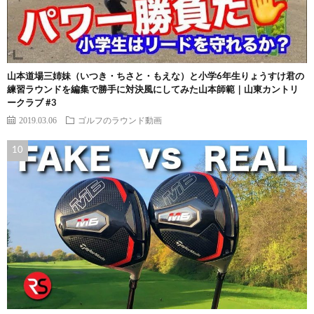
山本道場三姉妹（いつき・ちさと・もえな）と小学6年生りょうすけ君の
練習ラウンドを編集で勝手に対決風にしてみた山本師範｜山東カントリ
ークラブ #3
2019.03.06
ゴルフのラウンド動画