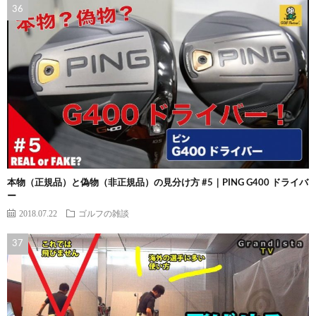
本物（正規品）と偽物（非正規品）の見分け方 #5｜PING G400 ドライバ
ー
2018.07.22
ゴルフの雑談