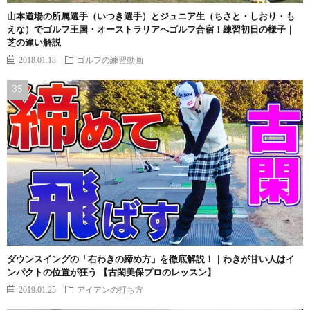
山本道場の所属選手（いつき選手）とジュニア生（ちさと・しおり・も
えな）でゴルフ王国・オーストラリアへゴルフ合宿！練習初日の様子｜
芝の違い解説
2018.01.18
ゴルフの練習動画
ダウンスイングの「右わきの締め方」を徹底解説！｜わきが甘い人はイ
ンパクトの位置が狂う 【古閑美保プロのレッスン】
2019.01.25
アイアンの打ち方