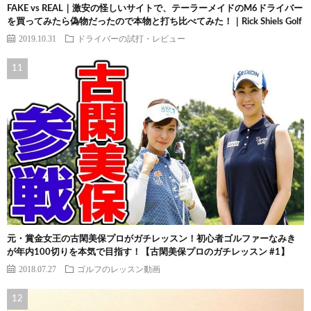
FAKE vs REAL｜激安の怪しいサイトで、テーラーメイドのM6ドライバー
を買ってみたら偽物だったので本物と打ち比べてみた！｜Rick Shiels Golf
2019.10.31
ドライバーの試打・レビュー
元・賞金女王の古閑美保プロがガチレッスン！初心者ゴルファーなみき
が年内100切りを本気で目指す！【古閑美保プロのガチレッスン #1】
2018.07.27
ゴルフのレッスン動画