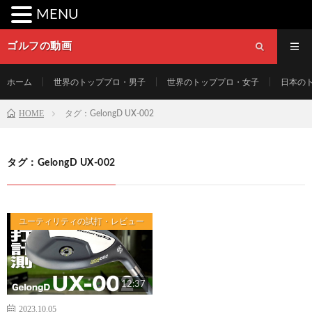
MENU
ゴルフの動画
ホーム
世界のトッププロ・男子
世界のトッププロ・女子
日本の
HOME
タグ：GelongD UX-002
タグ：GelongD UX-002
ユーティリティの試打・レビュー
12:37
2023.10.05