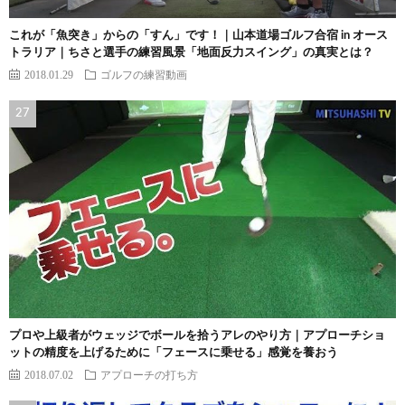
これが「魚突き」からの「すん」です！｜山本道場ゴルフ合宿 in オース
トラリア｜ちさと選手の練習風景「地面反力スイング」の真実とは？
2018.01.29
ゴルフの練習動画
プロや上級者がウェッジでボールを拾うアレのやり方｜アプローチショ
ットの精度を上げるために「フェースに乗せる」感覚を養おう
2018.07.02
アプローチの打ち方