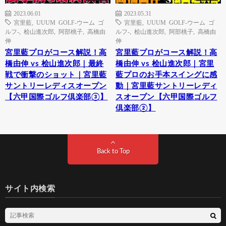
2023.06.01
2023.05.31
宮里藍
,
UUUM GOLF-ウーム ゴ
宮里藍
,
UUUM GOLF-ウーム ゴ
ルフ-
,
桧山進次郎
,
阿部桃子
,
高橋由
ルフ-
,
桧山進次郎
,
阿部桃子
,
高橋由
伸
伸
宮里藍プロがコース解説！高
宮里藍プロがコース解説！高
橋由伸 vs 桧山進次郎｜最終
橋由伸 vs 桧山進次郎｜宮里
戦で衝撃のショット｜宮里藍
藍プロのお手本スイングに感
サントリーレディスオープン
動｜宮里藍サントリーレディ
【六甲国際ゴルフ倶楽部③】
スオープン【六甲国際ゴルフ
倶楽部②】
Back to Top
サイト内検索