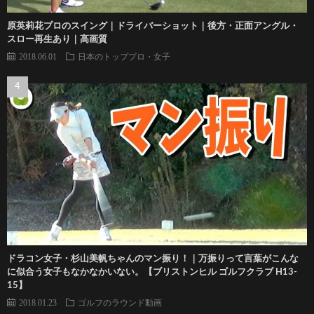
原英莉花プロのスイング｜ドライバーショット｜後方・正面アングル・
スロー再生あり｜高画質
2018.06.01
日本のトッププロ・女子
ドラコン女子・杉山美帆ちゃんのマン振り！｜万振りって言葉がこんな
に似合う女子もなかなかいない。【ブリストンヒル ゴルフクラブ H13-
15】
2018.01.23
ゴルフのラウンド動画