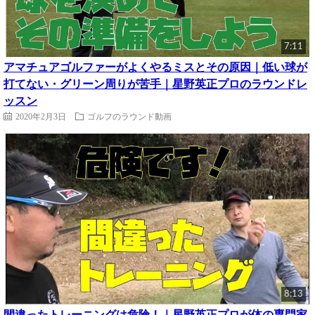
7:11
アマチュアゴルファーがよくやるミスとその原因｜低い球が
打てない・グリーン周りが苦手｜星野英正プロのラウンドレ
ッスン
2020年2月3日
ゴルフのラウンド動画
8:13
間違ったトレーニングは危険！｜星野英正プロが体の専門家