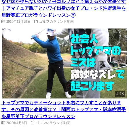
なぜ球が捉らないのか？→ゴルフはどう構えるかが大事です
｜アマチュア親子とハワイ出身の女子プロ・シド沖野選手を
星野英正プロがラウンドレッスン②
2019年12月29日
ゴルフのラウンド動画
4:16
トップアマでもティーショットを右にフカすことがありま
す。その原因と改善策は？｜関西のトップアマ・阪幸樹選手
を星野英正プロがラウンドレッスン
2020年1月8日
ゴルフのラウンド動画