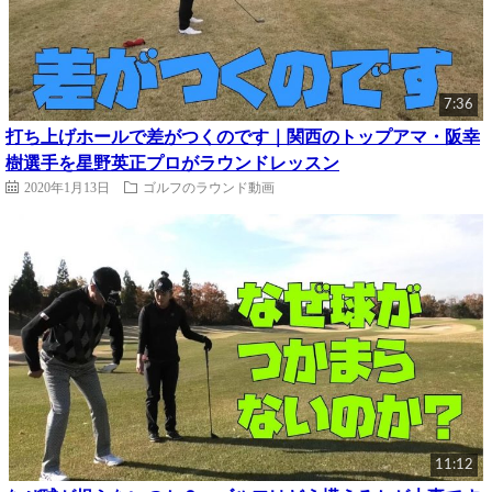
7:36
打ち上げホールで差がつくのです｜関西のトップアマ・阪幸
樹選手を星野英正プロがラウンドレッスン
2020年1月13日
ゴルフのラウンド動画
11:12