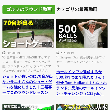
ゴルフのラウンド動画
カテゴリの最新動画
17:34
7:11
2023.09.19
2023.09.19
三觜喜一MITSUHASHI TV
,
アド
European Tour（欧州男子ゴルフツ
レス
,
三觜喜一
,
目線
,
ボールとの距
アー）
,
ホールインワン・チャレン
離
,
ラウンドレッスン
,
ランニングア
ジ
プローチ
,
タナカさん
,
サエキさん
ホールインワン達成するか
ショットが良いのに70台が出
500球打つまで帰れません！
ないサエキさんのショートゲ
俳優 Tom Holland（トム・ホ
ームを強化しました｜三觜喜
ランド）兄弟のホールインワ
一プロのラウンドレッスン
ン・チャレンジ（132yds）