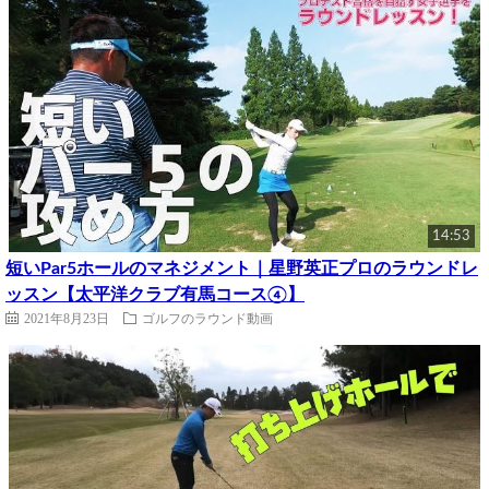
14:53
短いPar5ホールのマネジメント｜星野英正プロのラウンドレ
ッスン【太平洋クラブ有馬コース④】
2021年8月23日
ゴルフのラウンド動画