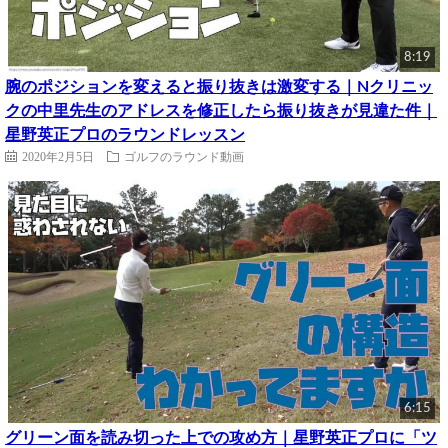
8:19
腕のポジションを変えると振り抜きは激変する｜Nクリニッ
クの中里先生のアドレスを修正したら振り抜きが見違た件｜
星野英正プロのラウンドレッスン
2020年2月5日
ゴルフのラウンド動画
6:15
グリーン面を読み切った上での攻め方｜星野英正プロに「ツ