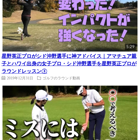
5:29
星野英正プロがシド沖野選手に神アドバイス｜アマチュア親
子とハワイ出身の女子プロ・シド沖野選手を星野英正プロが
ラウンドレッスン③
2019年12月31日
ゴルフのラウンド動画