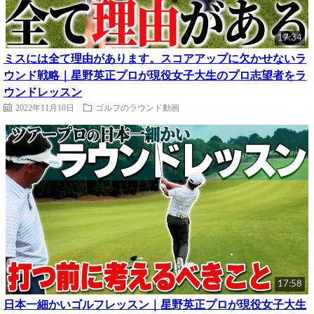
17:34
ミスには全て理由があります。スコアアップに欠かせないラ
ウンド戦略｜星野英正プロが現役女子大生のプロ志望者をラ
ウンドレッスン
2022年11月10日
ゴルフのラウンド動画
17:58
日本一細かいゴルフレッスン｜星野英正プロが現役女子大生