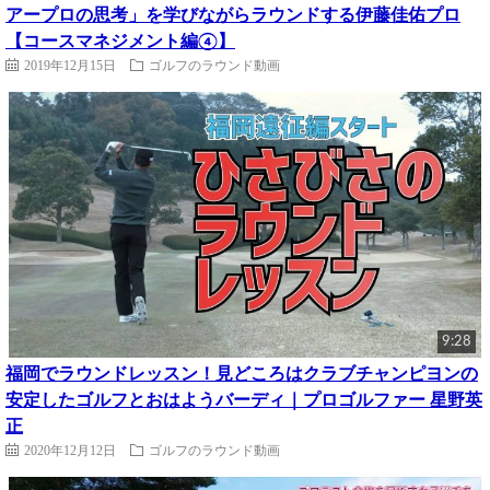
アープロの思考」を学びながらラウンドする伊藤佳佑プロ
【コースマネジメント編④】
2019年12月15日
ゴルフのラウンド動画
9:28
福岡でラウンドレッスン！見どころはクラブチャンピヨンの
安定したゴルフとおはようバーディ｜プロゴルファー 星野英
正
2020年12月12日
ゴルフのラウンド動画