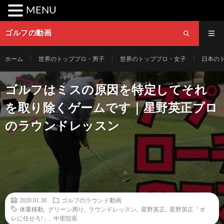
MENU
ゴルフの動画
ホーム
世界のトッププロ・男子
世界のトッププロ・女子
日本の
ゴルフはミスの原因を特定してそれ
を取り除くゲームです｜星野英正プロ
のラウンドレッスン
2020.01.30
ゴルフのラウンド動画
体重移動
,
グリーン周り
,
ラウンドレッスン
,
星野英正
,
星野英正「オ
レに任せろ!」
,
中里院長