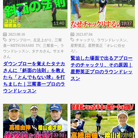
11:40
18:37
2023.09.16
2023.07.04
ダウンブロー
,
左足上がり
,
三觜
チャックリ
,
ラウンドレッスン
,
喜一MITSUHASHI TV
,
三觜喜一
,
ラ
星野英正
,
星野英正「オレに任せ
ウンドレッスン
,
タナカさん
,
サエキ
ろ!」
さん
緊迫した場面で出るアプロー
ダウンブローを覚えたタナカ
チのチャックリ、その原因｜
さんに「斜面の法則」を教え
星野英正プロのラウンドレッ
たら「とんでもない球」を打
スン
ちました｜三觜喜一プロのラ
ウンドレッスン
33:31
22:10