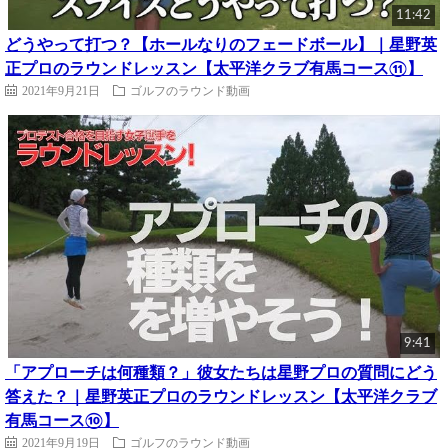
11:42
どうやって打つ？【ホールなりのフェードボール】｜星野英
正プロのラウンドレッスン【太平洋クラブ有馬コース⑪】
2021年9月21日
ゴルフのラウンド動画
9:41
「アプローチは何種類？」彼女たちは星野プロの質問にどう
答えた？｜星野英正プロのラウンドレッスン【太平洋クラブ
有馬コース⑩】
2021年9月19日
ゴルフのラウンド動画