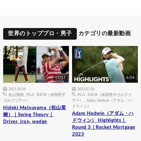
世界のトッププロ・男子
カテゴリの最新動画
15:37
6:04
2023.10.19
2023.07.02
松山英樹
,
PGA TOUR（米国男子
PGA TOUR（米国男子ゴルフツ
ゴルフツアー）
アー）
,
Adam Hadwin（アダム・ハ
ドウィン）
Hideki Matsuyama（松山英
Adam Hadwin（アダム・ハ
樹）｜Swing Theory｜
ドウィン） Highlights｜
Driver, iron, wedge
Round 3｜Rocket Mortgage
2023