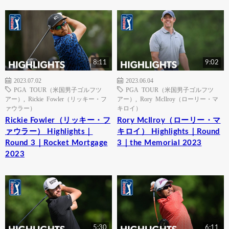
8:11
9:02
2023.07.02
2023.06.04
PGA TOUR（米国男子ゴルフツ
PGA TOUR（米国男子ゴルフツ
アー）
,
Rickie Fowler（リッキー・フ
アー）
,
Rory McIlroy（ローリー・マ
ァウラー）
キロイ）
Rickie Fowler（リッキー・フ
Rory McIlroy（ローリー・マ
ァウラー） Highlights｜
キロイ） Highlights｜Round
Round 3｜Rocket Mortgage
3｜the Memorial 2023
2023
5:30
6:11