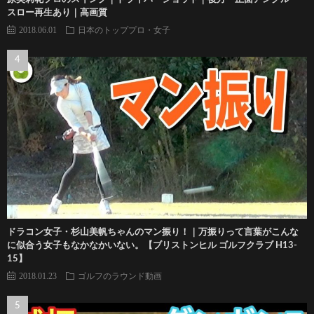
スロー再生あり｜高画質
2018.06.01
日本のトッププロ・女子
ドラコン女子・杉山美帆ちゃんのマン振り！｜万振りって言葉がこんな
に似合う女子もなかなかいない。【ブリストンヒル ゴルフクラブ H13-
15】
2018.01.23
ゴルフのラウンド動画