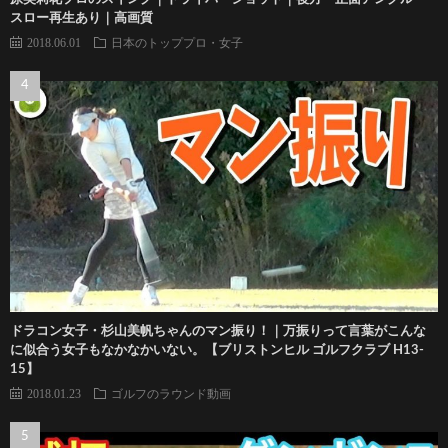
スロー再生あり｜高画質
2018.06.01
日本のトッププロ・女子
ドラコン女子・杉山美帆ちゃんのマン振り！｜万振りって言葉がこんな
に似合う女子もなかなかいない。【ブリストンヒル ゴルフクラブ H13-
15】
2018.01.23
ゴルフのラウンド動画