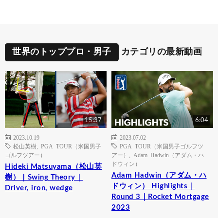
世界のトッププロ・男子
カテゴリの最新動画
15:37
6:04
2023.10.19
2023.07.02
松山英樹
,
PGA TOUR（米国男子
PGA TOUR（米国男子ゴルフツ
ゴルフツアー）
アー）
,
Adam Hadwin（アダム・ハ
ドウィン）
Hideki Matsuyama（松山英
Adam Hadwin（アダム・ハ
樹）｜Swing Theory｜
ドウィン） Highlights｜
Driver, iron, wedge
Round 3｜Rocket Mortgage
2023