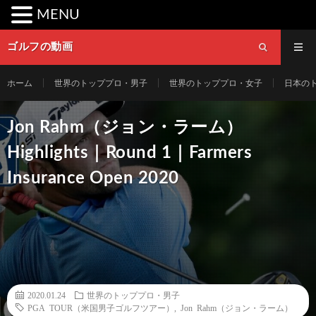
MENU
ゴルフの動画
ホーム
世界のトッププロ・男子
世界のトッププロ・女子
日本の
Jon Rahm（ジョン・ラーム）
Highlights｜Round 1｜Farmers
Insurance Open 2020
2020.01.24
世界のトッププロ・男子
PGA TOUR（米国男子ゴルフツアー）
,
Jon Rahm（ジョン・ラーム）