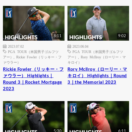
8:11
9:02
2023.07.02
2023.06.04
PGA TOUR（米国男子ゴルフツ
PGA TOUR（米国男子ゴルフツ
アー）
,
Rickie Fowler（リッキー・フ
アー）
,
Rory McIlroy（ローリー・マ
ァウラー）
キロイ）
Rickie Fowler（リッキー・フ
Rory McIlroy（ローリー・マ
ァウラー） Highlights｜
キロイ） Highlights｜Round
Round 3｜Rocket Mortgage
3｜the Memorial 2023
2023
5:30
6:11