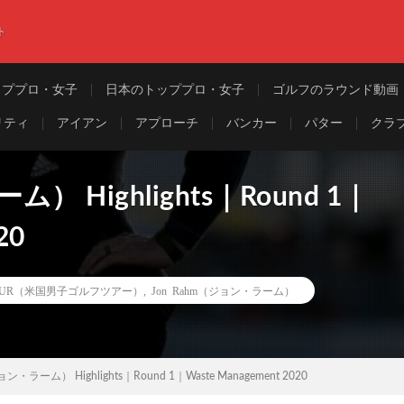
ト
ッププロ・女子
日本のトッププロ・女子
ゴルフのラウンド動画
リティ
アイアン
アプローチ
バンカー
パター
クラ
） Highlights｜Round 1｜
20
TOUR（米国男子ゴルフツアー）
,
Jon Rahm（ジョン・ラーム）
ン・ラーム） Highlights｜Round 1｜Waste Management 2020