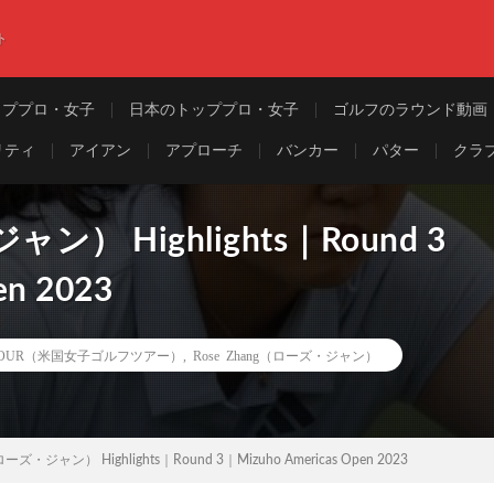
ト
ッププロ・女子
日本のトッププロ・女子
ゴルフのラウンド動画
リティ
アイアン
アプローチ
バンカー
パター
クラ
ャン） Highlights｜Round 3
en 2023
 TOUR（米国女子ゴルフツアー）
,
Rose Zhang（ローズ・ジャン）
ローズ・ジャン） Highlights｜Round 3｜Mizuho Americas Open 2023