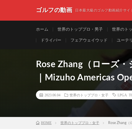
ゴルフの動画
日本最大級のゴルフ動画紹介サイ
ホーム
世界のトッププロ・男子
世界のト
ドライバー
フェアウェイウッド
ユーテ
Rose Zhang（ローズ・ジ
｜Mizuho Americas Op
2023.06.04
世界のトッププロ・女子
LPGA
HOME
世界のトッププロ・女子
Rose Zhang（