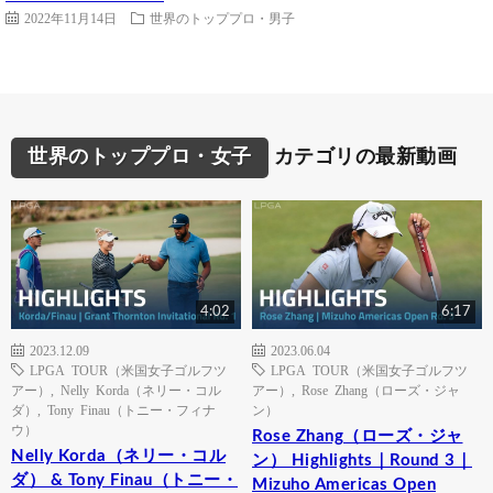
2022年11月14日
世界のトッププロ・男子
世界のトッププロ・女子
カテゴリの最新動画
4:02
6:17
2023.12.09
2023.06.04
LPGA TOUR（米国女子ゴルフツ
LPGA TOUR（米国女子ゴルフツ
アー）
,
Nelly Korda（ネリー・コル
アー）
,
Rose Zhang（ローズ・ジャ
ダ）
,
Tony Finau（トニー・フィナ
ン）
ウ）
Rose Zhang（ローズ・ジャ
Nelly Korda（ネリー・コル
ン） Highlights｜Round 3｜
ダ） & Tony Finau（トニー・
Mizuho Americas Open