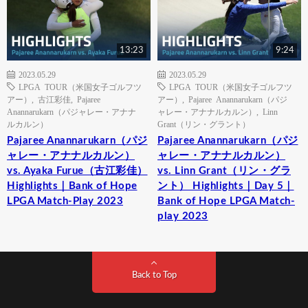
13:23
9:24
2023.05.29
2023.05.29
LPGA TOUR（米国女子ゴルフツ
LPGA TOUR（米国女子ゴルフツ
アー）
,
古江彩佳
,
Pajaree
アー）
,
Pajaree Anannarukarn（パジ
Anannarukarn（パジャレー・アナナ
ャレー・アナナルカルン）
,
Linn
ルカルン）
Grant（リン・グラント）
Pajaree Anannarukarn（パジ
Pajaree Anannarukarn（パジ
ャレー・アナナルカルン）
ャレー・アナナルカルン）
vs. Ayaka Furue（古江彩佳）
vs. Linn Grant（リン・グラ
Highlights｜Bank of Hope
ント） Highlights｜Day 5｜
LPGA Match-Play 2023
Bank of Hope LPGA Match-
play 2023
Back to Top