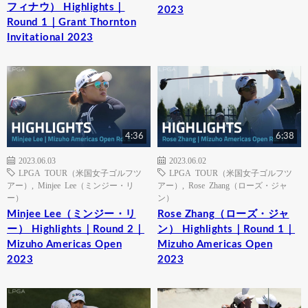
フィナウ） Highlights｜
2023
Round 1｜Grant Thornton
Invitational 2023
4:36
6:38
2023.06.03
2023.06.02
LPGA TOUR（米国女子ゴルフツ
LPGA TOUR（米国女子ゴルフツ
アー）
,
Minjee Lee（ミンジー・リ
アー）
,
Rose Zhang（ローズ・ジャ
ー）
ン）
Minjee Lee（ミンジー・リ
Rose Zhang（ローズ・ジャ
ー） Highlights｜Round 2｜
ン） Highlights｜Round 1｜
Mizuho Americas Open
Mizuho Americas Open
2023
2023