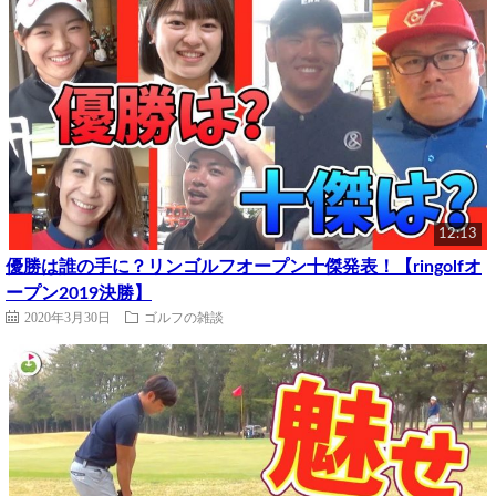
12:13
優勝は誰の手に？リンゴルフオープン十傑発表！【ringolfオ
ープン2019決勝】
2020年3月30日
ゴルフの雑談