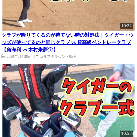
10:22
クラブが降りてくるのが待てない時の対処法｜タイガー・ウ
ッズが使ってるのと同じクラブ vs 超高級ベントレークラブ
【角海利 vs 木村朱夢⑦】
2020年2月18日
ゴルフのラウンド動画
10:53