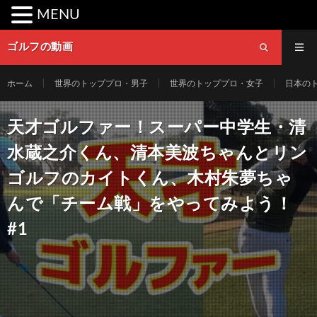
MENU
ゴルフの動画
ホーム
世界のトッププロ・男子
世界のトッププロ・女子
日本の
天才ゴルファー！スーパー中学生・清
水蔵之介くん、清本美波ちゃんとリン
ゴルフのカイトくん、木村朱夢ちゃ
んで「チーム戦」をやってみよう！
#1