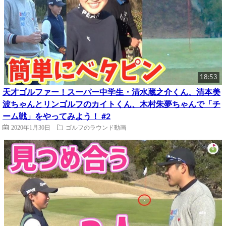
18:53
天才ゴルファー！スーパー中学生・清水蔵之介くん、清本美
波ちゃんとリンゴルフのカイトくん、木村朱夢ちゃんで「チ
ーム戦」をやってみよう！ #2
2020年1月30日
ゴルフのラウンド動画