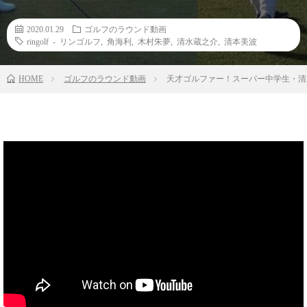
2020.01.29
ゴルフのラウンド動画
ringolf - リンゴルフ
,
角海利
,
木村朱夢
,
清水蔵之介
,
清本美波
HOME
ゴルフのラウンド動画
天才ゴルファー！スーパー中学生・清