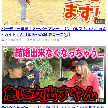
12:54
バーディー連発！スーパープレー｜リンゴルフ じゅんちゃん
× カイトくん【紫あやめ36 東コース①】
2020年4月7日
ゴルフのラウンド動画
17:58
負けたら罰ゲーム！リンゴルフ じゅんちゃん vs 中里さや香