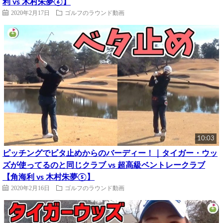
利 vs 木村朱夢⑥】
2020年2月17日
ゴルフのラウンド動画
10:03
ピッチングでビタ止めからのバーディー！｜タイガー・ウッ
ズが使ってるのと同じクラブ vs 超高級ベントレークラブ
【角海利 vs 木村朱夢⑤】
2020年2月16日
ゴルフのラウンド動画