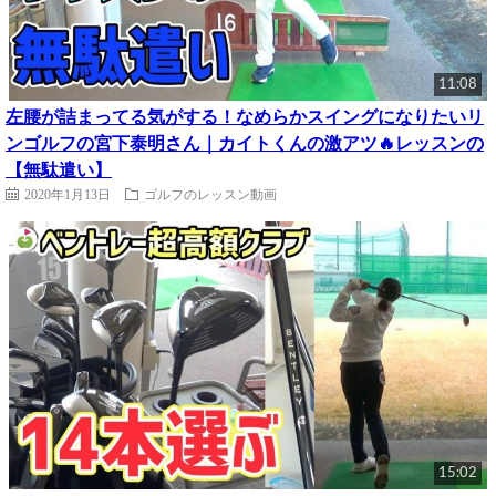
11:08
左腰が詰まってる気がする！なめらかスイングになりたいリ
ンゴルフの宮下泰明さん｜カイトくんの激アツ🔥レッスンの
【無駄遣い】
2020年1月13日
ゴルフのレッスン動画
15:02