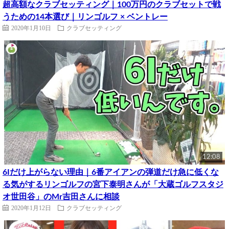
超高額なクラブセッティング｜100万円のクラブセットで戦
うための14本選び｜リンゴルフ × ベントレー
2020年1月10日
クラブセッティング
12:08
6Iだけ上がらない理由｜6番アイアンの弾道だけ急に低くな
る気がするリンゴルフの宮下泰明さんが「大蔵ゴルフスタジ
オ世田谷」のMr吉田さんに相談
2020年1月12日
クラブセッティング