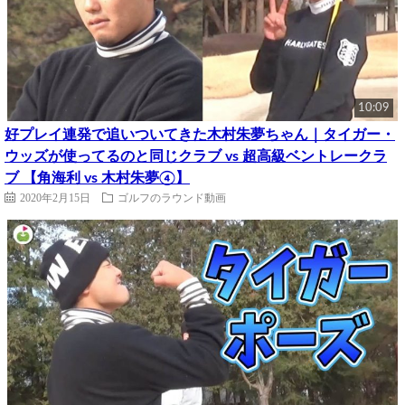
10:09
好プレイ連発で追いついてきた木村朱夢ちゃん｜タイガー・
ウッズが使ってるのと同じクラブ vs 超高級ベントレークラ
ブ 【角海利 vs 木村朱夢④】
2020年2月15日
ゴルフのラウンド動画