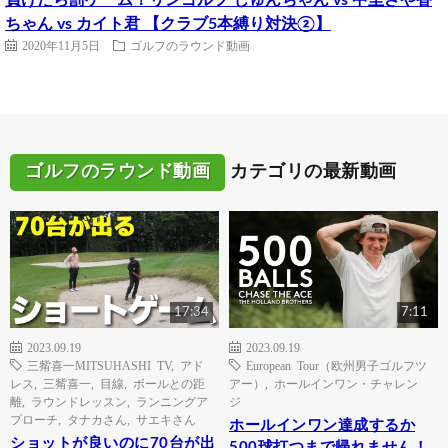
ちゃん vs カイト君 【クラブ5本縛り対決②】
2020年11月5日
ゴルフのラウンド動画
ゴルフのラウンド動画
カテゴリの最新動画
17:34
7:11
2023.09.19
2023.09.19
三觜喜一MITSUHASHI TV
,
アド
European Tour（欧州男子ゴルフツ
レス
,
三觜喜一
,
目線
,
ボールとの距
アー）
,
ホールインワン・チャレン
離
,
ラウンドレッスン
,
ランニングア
ジ
プローチ
,
タナカさん
,
サエキさん
ホールインワン達成するか
ショットが良いのに70台が出
500球打つまで帰れません！