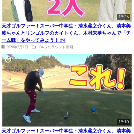
19:26
天才ゴルファー！スーパー中学生・清水蔵之介くん、清本美
波ちゃんとリンゴルフのカイトくん、木村朱夢ちゃんで「チ
ーム戦」をやってみよう！ #4
2020年2月1日
ゴルフのラウンド動画
19:10
天才ゴルファー！スーパー中学生・清水蔵之介くん、清本美