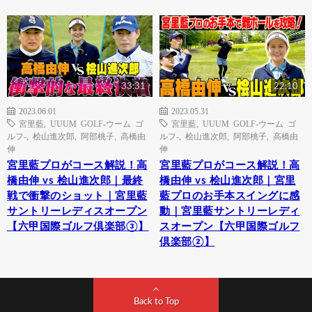
33:31
22:10
2023.06.01
2023.05.31
宮里藍
,
UUUM GOLF-ウーム ゴ
宮里藍
,
UUUM GOLF-ウーム ゴ
ルフ-
,
桧山進次郎
,
阿部桃子
,
高橋由
ルフ-
,
桧山進次郎
,
阿部桃子
,
高橋由
伸
伸
宮里藍プロがコース解説！高
宮里藍プロがコース解説！高
橋由伸 vs 桧山進次郎｜最終
橋由伸 vs 桧山進次郎｜宮里
戦で衝撃のショット｜宮里藍
藍プロのお手本スイングに感
サントリーレディスオープン
動｜宮里藍サントリーレディ
【六甲国際ゴルフ倶楽部③】
スオープン【六甲国際ゴルフ
倶楽部②】
Back to Top