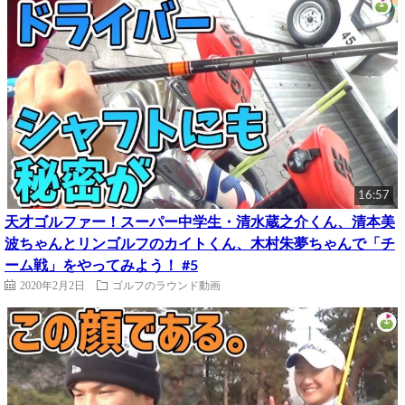
16:57
天才ゴルファー！スーパー中学生・清水蔵之介くん、清本美
波ちゃんとリンゴルフのカイトくん、木村朱夢ちゃんで「チ
ーム戦」をやってみよう！ #5
2020年2月2日
ゴルフのラウンド動画