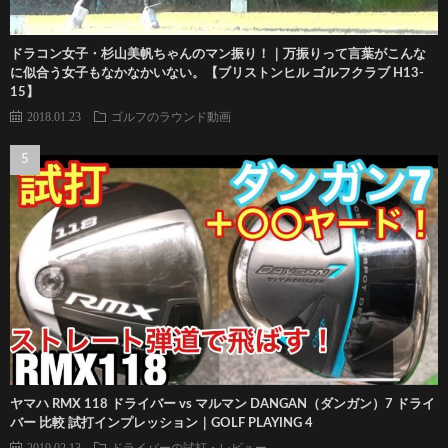
ドラコン女子・杉山美帆ちゃんのマン振り！｜万振りって言葉がこんな
に似合う女子もなかなかいない。【ブリストンヒル ゴルフクラブ H13-
15】
2018.01.23
ゴルフのラウンド動画
ヤマハ RMX 118 ドライバー vs マルマン DANGAN（ダンガン）7 ドライ
バー 比較 試打インプレッション｜GOLF PLAYING 4
2019.02.13
ドライバーの試打・レビュー