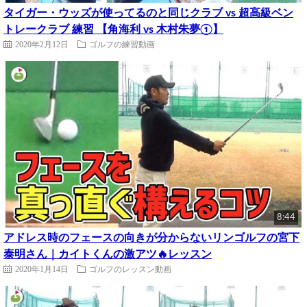
タイガー・ウッズが使ってるのと同じクラブ vs 超高級ベン
トレークラブ 練習 【角海利 vs 木村朱夢①】
2020年2月12日
ゴルフの練習動画
8:44
アドレス時のフェースの向きが分からないリンゴルフの宮下
泰明さん｜カイトくんの激アツ🔥レッスン
2020年1月14日
ゴルフのレッスン動画