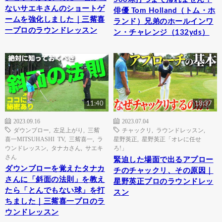
ないサエキさんのショートゲ
俳優 Tom Holland（トム・ホ
ームを強化しました｜三觜喜
ランド）兄弟のホールインワ
一プロのラウンドレッスン
ン・チャレンジ（132yds）
11:40
18:37
2023.09.16
2023.07.04
ダウンブロー
,
左足上がり
,
三觜
チャックリ
,
ラウンドレッスン
,
喜一MITSUHASHI TV
,
三觜喜一
,
ラ
星野英正
,
星野英正「オレに任せ
ウンドレッスン
,
タナカさん
,
サエキ
ろ!」
さん
緊迫した場面で出るアプロー
ダウンブローを覚えたタナカ
チのチャックリ、その原因｜
さんに「斜面の法則」を教え
星野英正プロのラウンドレッ
たら「とんでもない球」を打
スン
ちました｜三觜喜一プロのラ
ウンドレッスン