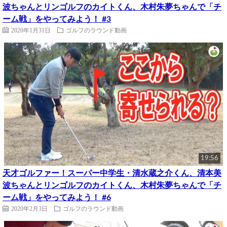
波ちゃんとリンゴルフのカイトくん、木村朱夢ちゃんで「チ
ーム戦」をやってみよう！ #3
2020年1月31日
ゴルフのラウンド動画
19:56
天才ゴルファー！スーパー中学生・清水蔵之介くん、清本美
波ちゃんとリンゴルフのカイトくん、木村朱夢ちゃんで「チ
ーム戦」をやってみよう！ #6
2020年2月3日
ゴルフのラウンド動画