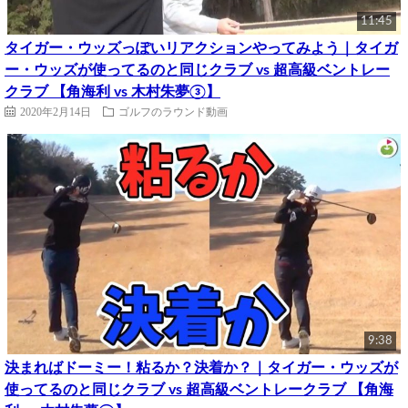
11:45
タイガー・ウッズっぽいリアクションやってみよう｜タイガ
ー・ウッズが使ってるのと同じクラブ vs 超高級ベントレー
クラブ 【角海利 vs 木村朱夢③】
2020年2月14日
ゴルフのラウンド動画
9:38
決まればドーミー！粘るか？決着か？｜タイガー・ウッズが
使ってるのと同じクラブ vs 超高級ベントレークラブ 【角海