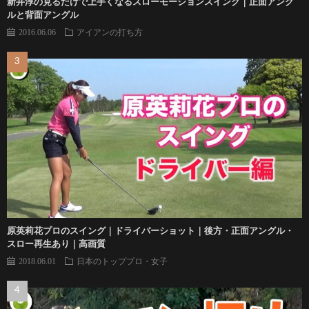
新井淳の見るだけで上手くなるスローモーションスイング｜正面アング
ルと背面アングル
2016.06.06
アイアンの打ち方
原英莉花プロのスイング｜ドライバーショット｜後方・正面アングル・
スロー再生あり｜高画質
2018.06.01
日本のトッププロ・女子