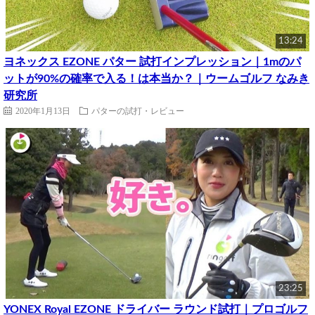
13:24
ヨネックス EZONE パター 試打インプレッション｜1mのパ
ットが90%の確率で入る！は本当か？｜ウームゴルフ なみき
研究所
2020年1月13日
パターの試打・レビュー
23:25
YONEX Royal EZONE ドライバー ラウンド試打｜プロゴルフ