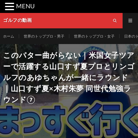
MENU
ゴルフの動画
ホーム
世界のトッププロ・男子
世界のトッププロ・女子
日本の
このパター曲がらない｜米国女子ツア
ーで活躍する山口すず夏プロとリンゴ
ルフのあゆちゃんが一緒にラウンド
｜山口すず夏×木村朱夢 同世代勉強ラ
ウンド⑦