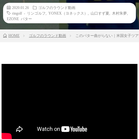
2020.01.26
ゴルフのラウンド動画
ringolf - リンゴルフ
,
YONEX（ヨネックス）
,
山口すず夏
,
木村朱夢
,
EZONE パター
HOME
ゴルフのラウンド動画
このパター曲がらない｜米国女子ツア