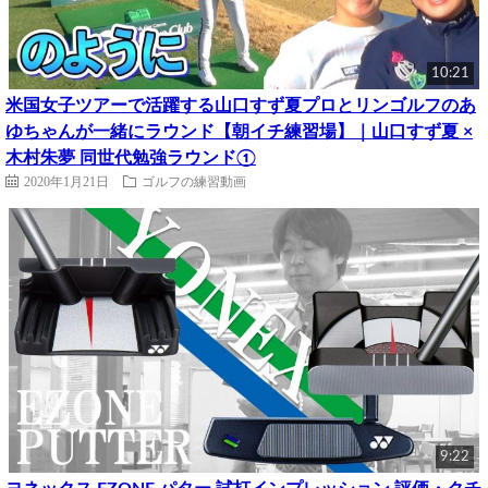
10:21
米国女子ツアーで活躍する山口すず夏プロとリンゴルフのあ
ゆちゃんが一緒にラウンド【朝イチ練習場】｜山口すず夏 ×
木村朱夢 同世代勉強ラウンド①
2020年1月21日
ゴルフの練習動画
9:22