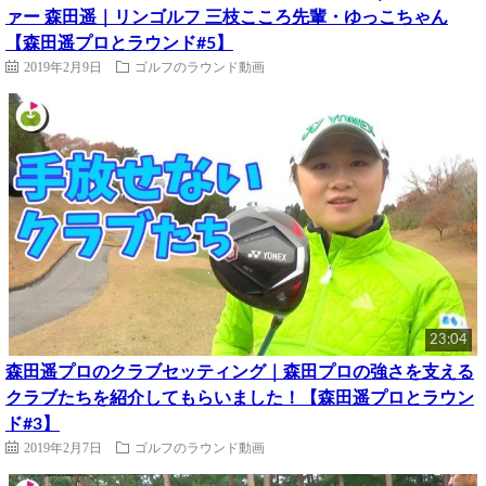
ァー 森田遥｜リンゴルフ 三枝こころ先輩・ゆっこちゃん
【森田遥プロとラウンド#5】
2019年2月9日
ゴルフのラウンド動画
23:04
森田遥プロのクラブセッティング｜森田プロの強さを支える
クラブたちを紹介してもらいました！【森田遥プロとラウン
ド#3】
2019年2月7日
ゴルフのラウンド動画