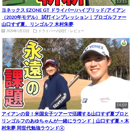
13:15
ヨネックス EZONE GT ドライバー/ハイブリッド/アイアン
（2020年モデル） 試打インプレッション｜プロゴルファー
山口すず夏、リンゴルフ 木村朱夢
2020年1月22日
ドライバーの試打・レビュー
16:09
アイアンの音！米国女子ツアーで活躍する山口すず夏プロと
リンゴルフのあゆちゃんが一緒にラウンド｜山口すず夏 × 木
村朱夢 同世代勉強ラウンド④