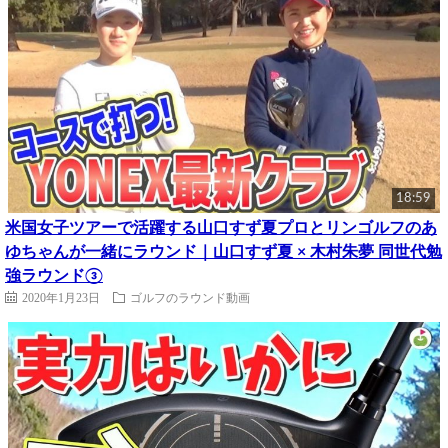
18:59
米国女子ツアーで活躍する山口すず夏プロとリンゴルフのあ
ゆちゃんが一緒にラウンド｜山口すず夏 × 木村朱夢 同世代勉
強ラウンド③
2020年1月23日
ゴルフのラウンド動画