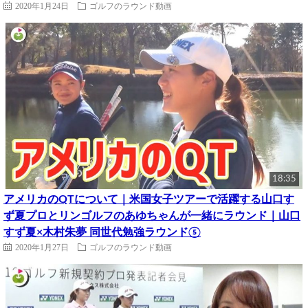
2020年1月24日
ゴルフのラウンド動画
18:35
アメリカのQTについて｜米国女子ツアーで活躍する山口す
ず夏プロとリンゴルフのあゆちゃんが一緒にラウンド｜山口
すず夏×木村朱夢 同世代勉強ラウンド⑤
2020年1月27日
ゴルフのラウンド動画