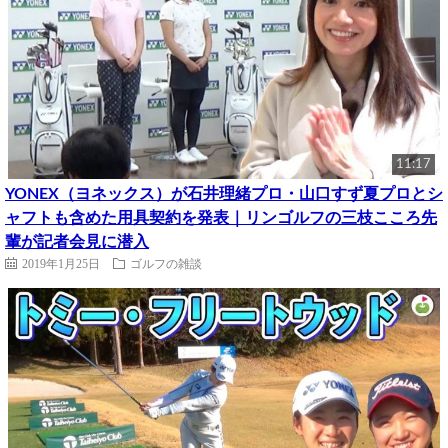
11:17
YONEX（ヨネックス）が石井理緒プロ・山口すず夏プロとシ
ャフトも含めた用具契約を発表｜リンゴルフの三枝こころ先
輩が記者会見に潜入
2019年1月25日
ゴルフの雑談