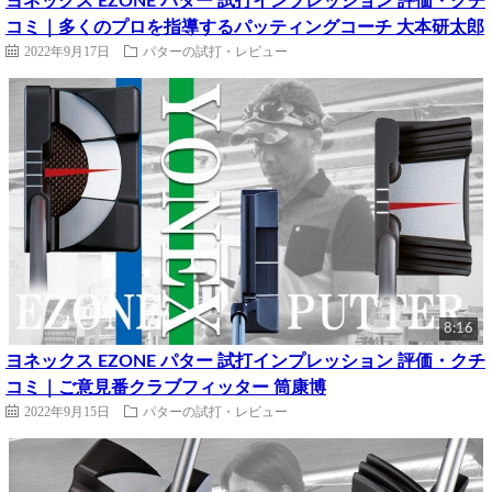
ヨネックス EZONE パター 試打インプレッション 評価・クチ
コミ｜多くのプロを指導するパッティングコーチ 大本研太郎
2022年9月17日
パターの試打・レビュー
8:16
ヨネックス EZONE パター 試打インプレッション 評価・クチ
コミ｜ご意見番クラブフィッター 筒康博
2022年9月15日
パターの試打・レビュー