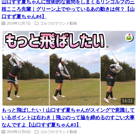
山口すず夏ちゃんに技術的な質問をしまくるリンゴルフの三
枝こころ先輩｜グリーン上でやっているあの動きは何？【山
口すず夏ちゃん#4】
2018年12月7日
ゴルフのラウンド動画
16:32
もっと飛ばしたい！山口すず夏ちゃんがスイングで意識して
いるポイントは右わき｜飛ぶのって脇を締めるのすごい大事
なんですよ【山口すず夏ちゃん#3】
2018年12月6日
ゴルフのラウンド動画