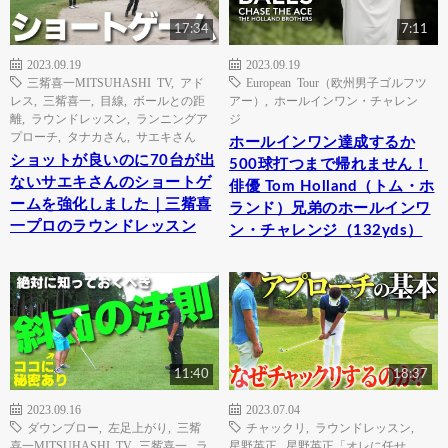
17:34
7:11
2023.09.19
2023.09.19
三觜喜一MITSUHASHI TV
,
アド
European Tour（欧州男子ゴルフツ
レス
,
三觜喜一
,
目線
,
ボールとの距
アー）
,
ホールインワン・チャレン
離
,
ラウンドレッスン
,
ランニングア
ジ
プローチ
,
タナカさん
,
サエキさん
ホールインワン達成するか
ショットが良いのに70台が出
500球打つまで帰れません！
ないサエキさんのショートゲ
俳優 Tom Holland（トム・ホ
ームを強化しました｜三觜喜
ランド）兄弟のホールインワ
一プロのラウンドレッスン
ン・チャレンジ（132yds）
11:40
18:37
2023.09.16
2023.07.04
ダウンブロー
,
左足上がり
,
三觜
チャックリ
,
ラウンドレッスン
,
喜一MITSUHASHI TV
,
三觜喜一
,
ラ
星野英正
,
星野英正「オレに任せ