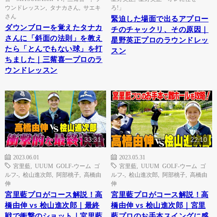
ウンドレッスン
,
タナカさん
,
サエキ
ろ!」
さん
緊迫した場面で出るアプロー
ダウンブローを覚えたタナカ
チのチャックリ、その原因｜
さんに「斜面の法則」を教え
星野英正プロのラウンドレッ
たら「とんでもない球」を打
スン
ちました｜三觜喜一プロのラ
ウンドレッスン
33:31
22:10
2023.06.01
2023.05.31
宮里藍
,
UUUM GOLF-ウーム ゴ
宮里藍
,
UUUM GOLF-ウーム ゴ
ルフ-
,
桧山進次郎
,
阿部桃子
,
高橋由
ルフ-
,
桧山進次郎
,
阿部桃子
,
高橋由
伸
伸
宮里藍プロがコース解説！高
宮里藍プロがコース解説！高
橋由伸 vs 桧山進次郎｜最終
橋由伸 vs 桧山進次郎｜宮里
戦で衝撃のショット｜宮里藍
藍プロのお手本スイングに感