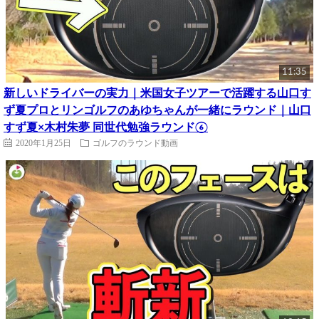
11:35
新しいドライバーの実力｜米国女子ツアーで活躍する山口す
ず夏プロとリンゴルフのあゆちゃんが一緒にラウンド｜山口
すず夏×木村朱夢 同世代勉強ラウンド⑥
2020年1月25日
ゴルフのラウンド動画