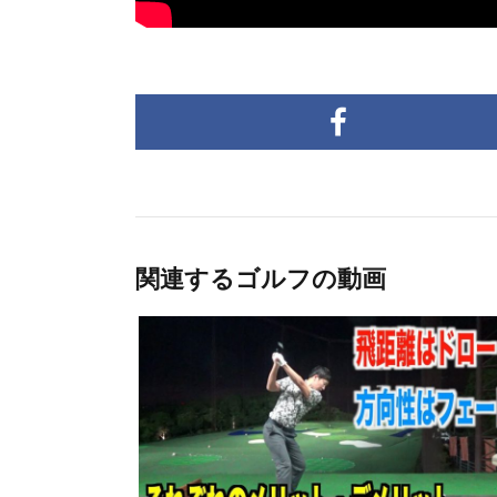
関連するゴルフの動画