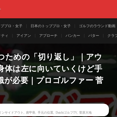
ト
ッププロ・女子
日本のトッププロ・女子
ゴルフのラウンド動画
リティ
アイアン
アプローチ
バンカー
パター
クラ
つための「切り返し」｜アウ
身体は左に向いていくけど手
識が必要｜プロゴルファー 菅
インサイドアウト
,
肩甲骨
,
手元の位置
,
DaichiゴルフTV
,
菅原大地