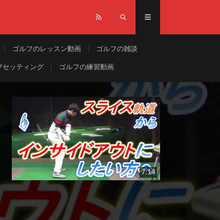
ゴルフのレッスン動画
ゴルフの雑談
ブセッティング
ゴルフの練習動画
7:14