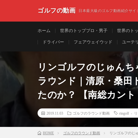
ゴルフの動画
日本最大級のゴルフ動画紹介サイ
ホーム
世界のトッププロ・男子
世界のト
ドライバー
フェアウェイウッド
ユーテ
リンゴルフのじゅんち
ラウンド｜清原・桑田
たのか？ 【南総カン
2019.11.03
ゴルフのラウンド動画
ringolf 
HOME
ゴルフのラウンド動画
リンゴルフのじ