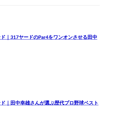
｜317ヤードのPar4をワンオンさせる田中
ンド｜田中幸雄さんが選ぶ歴代プロ野球ベスト