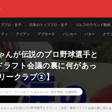
ト
ッププロ・女子
日本のトッププロ・女子
ゴルフのラウンド動画
リティ
アイアン
アプローチ
バンカー
パター
クラ
ゃんが伝説のプロ野球選手と
ドラフト会議の裏に何があっ
トリークラブ②】
- リンゴルフ
,
リンゴルフ じゅんちゃん
,
田中幸雄
,
広瀬哲郎
ゅんちゃんが伝説のプロ野球選手とラウンド｜清原・桑田ドラフト会議の裏に何があ