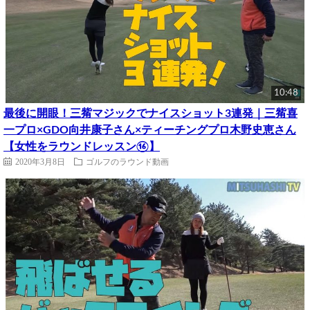
10:48
最後に開眼！三觜マジックでナイスショット3連発｜三觜喜
一プロ×GDO向井康子さん×ティーチングプロ木野史恵さん
【女性をラウンドレッスン⑯】
2020年3月8日
ゴルフのラウンド動画