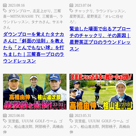
2023.09.16
2023.07.04
ダウンブロー
,
左足上がり
,
三觜
チャックリ
,
ラウンドレッスン
,
喜一MITSUHASHI TV
,
三觜喜一
,
ラ
星野英正
,
星野英正「オレに任せ
ウンドレッスン
,
タナカさん
,
サエキ
ろ!」
さん
緊迫した場面で出るアプロー
ダウンブローを覚えたタナカ
チのチャックリ、その原因｜
さんに「斜面の法則」を教え
星野英正プロのラウンドレッ
たら「とんでもない球」を打
スン
ちました｜三觜喜一プロのラ
ウンドレッスン
33:31
22:10
2023.06.01
2023.05.31
宮里藍
,
UUUM GOLF-ウーム ゴ
宮里藍
,
UUUM GOLF-ウーム ゴ
ルフ-
,
桧山進次郎
,
阿部桃子
,
高橋由
ルフ-
,
桧山進次郎
,
阿部桃子
,
高橋由
伸
伸