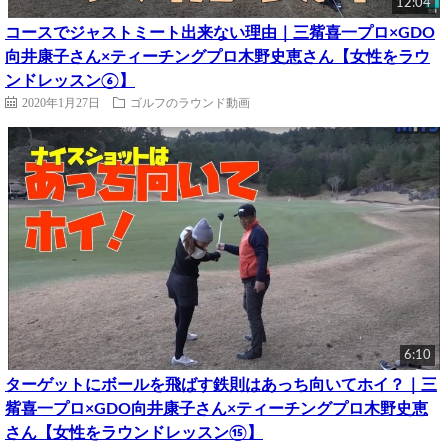
12:04
コースでジャストミート出来ない理由｜三觜喜一プロ×GDO
向井康子さん×ティーチングプロ木野史恵さん【女性をラウ
ンドレッスン⑥】
2020年1月27日
ゴルフのラウンド動画
6:10
ターゲットにボールを飛ばす鉄則はあっち向いてホイ？｜三
觜喜一プロ×GDO向井康子さん×ティーチングプロ木野史恵
さん【女性をラウンドレッスン⑮】