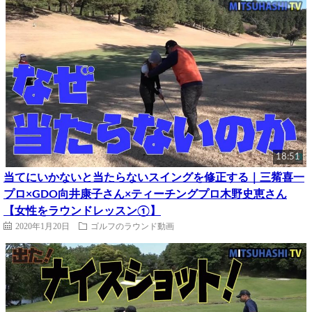
18:51
当てにいかないと当たらないスイングを修正する｜三觜喜一
プロ×GDO向井康子さん×ティーチングプロ木野史恵さん
【女性をラウンドレッスン①】
2020年1月20日
ゴルフのラウンド動画