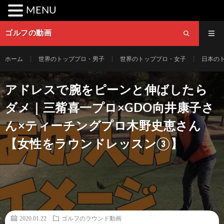
MENU
ゴルフの動画
ホーム
世界のトッププロ・男子
世界のトッププロ・女子
日本の
アドレスで腕をピーンと伸ばしたら
ダメ｜三觜喜一プロ×GDO向井康子さ
ん×ティーチングプロ木野史恵さん
【女性をラウンドレッスン③】
2020.01.22
ゴルフのラウンド動画