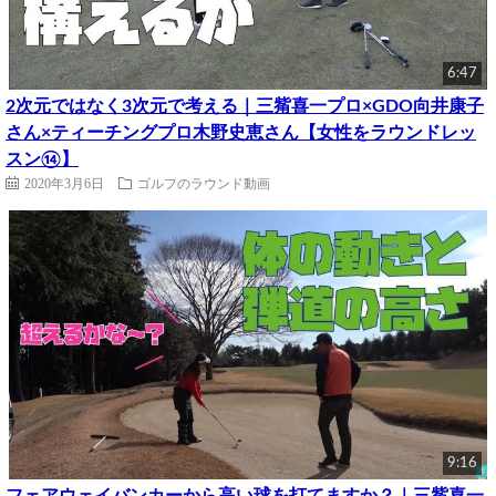
6:47
2次元ではなく3次元で考える｜三觜喜一プロ×GDO向井康子
さん×ティーチングプロ木野史恵さん【女性をラウンドレッ
スン⑭】
2020年3月6日
ゴルフのラウンド動画
9:16
フェアウェイバンカーから高い球を打てますか？｜三觜喜一