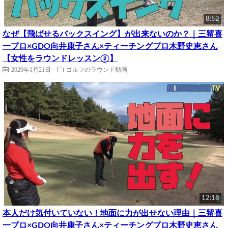
8:52
なぜ【飛ばせるバックスイング】が出来ないのか？｜三觜喜
一プロ×GDO向井康子さん×ティーチングプロ木野史恵さん
【女性をラウンドレッスン②】
2020年1月21日
ゴルフのラウンド動画
12:18
本人だけ気付いていない！地面に力が出せない理由｜三觜喜
一プロ×GDO向井康子さん×ティーチングプロ木野史恵さん