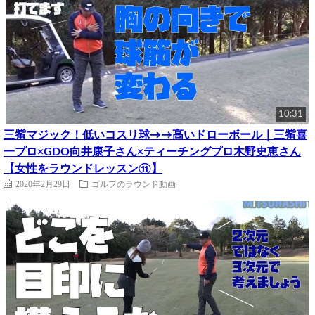
10:31
三觜マジック！低いコスリ球→→高いドローボール｜三觜喜
一プロ×GDO向井康子さん×ティーチングプロ木野史恵さん
【女性をラウンドレッスン⑪】
2020年2月29日
ゴルフのラウンド動画