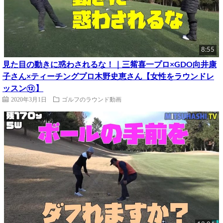
8:55
見た目の動きに惑わされるな！｜三觜喜一プロ×GDO向井康
子さん×ティーチングプロ木野史恵さん【女性をラウンドレ
ッスン⑫】
2020年3月1日
ゴルフのラウンド動画