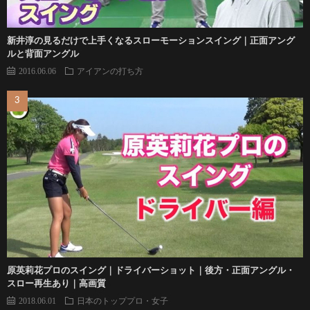
新井淳の見るだけで上手くなるスローモーションスイング｜正面アング
ルと背面アングル
2016.06.06
アイアンの打ち方
原英莉花プロのスイング｜ドライバーショット｜後方・正面アングル・
スロー再生あり｜高画質
2018.06.01
日本のトッププロ・女子