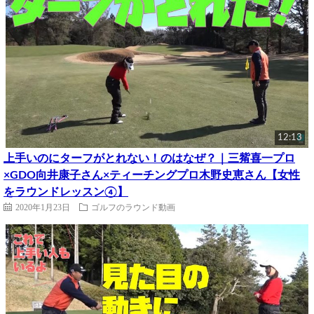
12:13
上手いのにターフがとれない！のはなぜ？｜三觜喜一プロ
×GDO向井康子さん×ティーチングプロ木野史恵さん【女性
をラウンドレッスン④】
2020年1月23日
ゴルフのラウンド動画