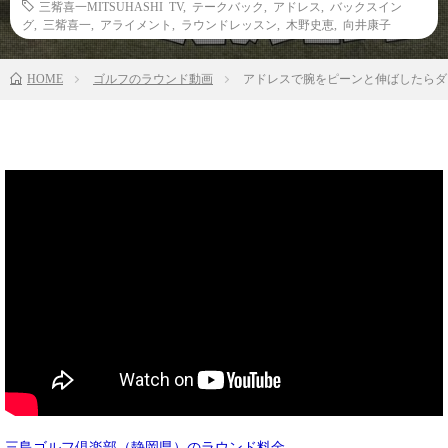
三觜喜一MITSUHASHI TV
,
テークバック
,
アドレス
,
バックスイン
グ
,
三觜喜一
,
アライメント
,
ラウンドレッスン
,
木野史恵
,
向井康子
HOME
ゴルフのラウンド動画
アドレスで腕をピーンと伸ばしたらダ