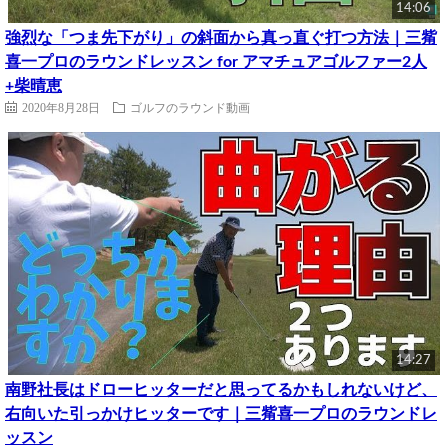
14:06
強烈な「つま先下がり」の斜面から真っ直ぐ打つ方法｜三觜
喜一プロのラウンドレッスン for アマチュアゴルファー2人
+柴晴恵
2020年8月28日
ゴルフのラウンド動画
14:27
南野社長はドローヒッターだと思ってるかもしれないけど、
右向いた引っかけヒッターです｜三觜喜一プロのラウンドレ
ッスン