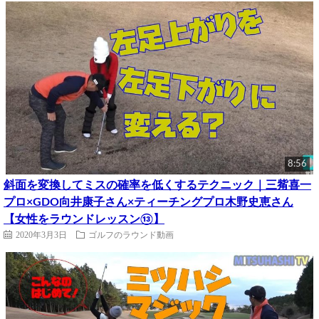
8:56
斜面を変換してミスの確率を低くするテクニック｜三觜喜一
プロ×GDO向井康子さん×ティーチングプロ木野史恵さん
【女性をラウンドレッスン⑬】
2020年3月3日
ゴルフのラウンド動画