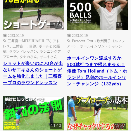
17:34
7:11
2023.09.19
2023.09.19
三觜喜一MITSUHASHI TV
,
アド
European Tour（欧州男子ゴルフツ
レス
,
三觜喜一
,
目線
,
ボールとの距
アー）
,
ホールインワン・チャレン
離
,
ラウンドレッスン
,
ランニングア
ジ
プローチ
,
タナカさん
,
サエキさん
ホールインワン達成するか
ショットが良いのに70台が出
500球打つまで帰れません！
ないサエキさんのショートゲ
俳優 Tom Holland（トム・ホ
ームを強化しました｜三觜喜
ランド）兄弟のホールインワ
一プロのラウンドレッスン
ン・チャレンジ（132yds）
11:40
18:37