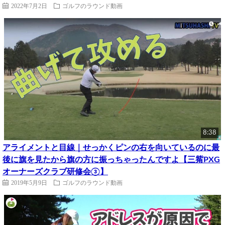
2022年7月2日
ゴルフのラウンド動画
8:38
アライメントと目線｜せっかくピンの右を向いているのに最
後に旗を見たから旗の方に振っちゃったんですよ【三觜PXG
オーナーズクラブ研修会③】
2019年5月9日
ゴルフのラウンド動画