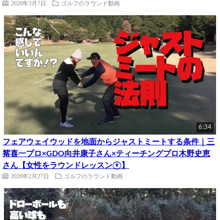
2020年3月7日
ゴルフのラウンド動画
6:34
フェアウェイウッドを地面からジャストミートする条件｜三
觜喜一プロ×GDO向井康子さん×ティーチングプロ木野史恵
さん【女性をラウンドレッスン⑨】
2020年2月27日
ゴルフのラウンド動画