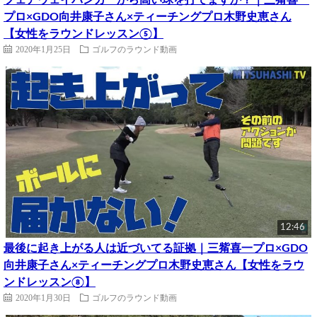
プロ×GDO向井康子さん×ティーチングプロ木野史恵さん
【女性をラウンドレッスン⑤】
2020年1月25日
ゴルフのラウンド動画
12:46
最後に起き上がる人は近づいてる証拠｜三觜喜一プロ×GDO
向井康子さん×ティーチングプロ木野史恵さん【女性をラウ
ンドレッスン⑧】
2020年1月30日
ゴルフのラウンド動画