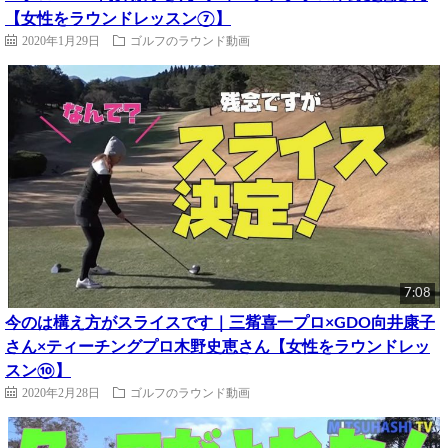
【女性をラウンドレッスン⑦】
2020年1月29日
ゴルフのラウンド動画
7:08
今のは構え方がスライスです｜三觜喜一プロ×GDO向井康子
さん×ティーチングプロ木野史恵さん【女性をラウンドレッ
スン⑩】
2020年2月28日
ゴルフのラウンド動画