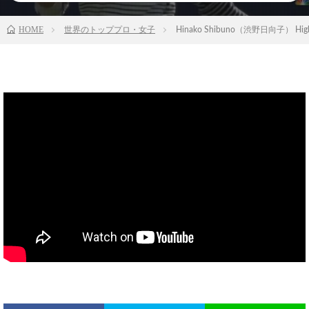
HOME
世界のトッププロ・女子
Hinako Shibuno（渋野日向子） Highli