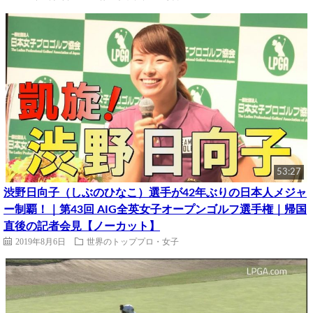
53:27
渋野日向子（しぶのひなこ）選手が42年ぶりの日本人メジャ
ー制覇！｜第43回 AIG全英女子オープンゴルフ選手権｜帰国
直後の記者会見【ノーカット】
2019年8月6日
世界のトッププロ・女子