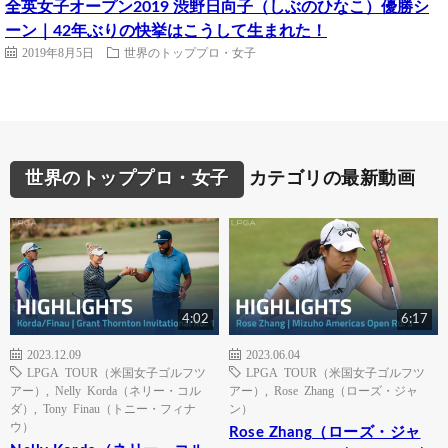
全英女子オープン2019 渋野日向子（しぶのひなこ）優勝シ
ーン｜42年ぶりの快挙はこうして生まれた！
2019年8月5日
世界のトッププロ・女子
世界のトッププロ・女子
カテゴリの最新動画
4:02
6:17
2023.12.09
2023.06.04
LPGA TOUR（米国女子ゴルフツ
LPGA TOUR（米国女子ゴルフツ
アー）
,
Nelly Korda（ネリー・コル
アー）
,
Rose Zhang（ローズ・ジャ
ダ）
,
Tony Finau（トニー・フィナ
ン）
ウ）
Rose Zhang（ローズ・ジャ