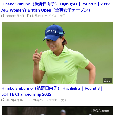
Hinako Shibuno（渋野日向子） Highlghts｜Round 2｜2019
AIG Women’s British Open（全英女子オープン）
2019年8月3日
世界のトッププロ・女子
2:25
Hinako Shibunno（渋野日向子） Highlights｜Round 3｜
LOTTE Championship 2022
2022年4月16日
世界のトッププロ・女子