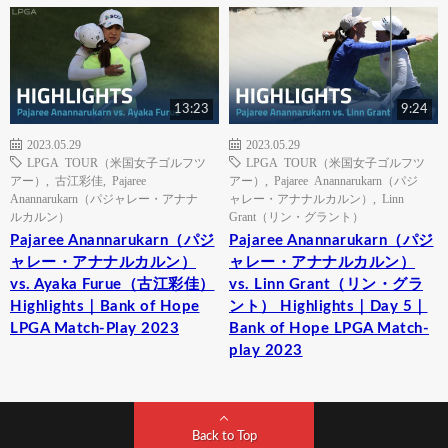
13:23
9:24
2023.05.29
2023.05.29
LPGA TOUR（米国女子ゴルフツ
LPGA TOUR（米国女子ゴルフツ
アー）
,
古江彩佳
,
Pajaree
アー）
,
Pajaree Anannarukarn（パジ
Anannarukarn（パジャレー・アナナ
ャレー・アナナルカルン）
,
Linn
ルカルン）
Grant（リン・グラント）
Pajaree Anannarukarn（パジ
Pajaree Anannarukarn（パジ
ャレー・アナナルカルン）
ャレー・アナナルカルン）
vs. Ayaka Furue（古江彩佳）
vs. Linn Grant（リン・グラ
Highlights｜Bank of Hope
ント） Highlights｜Day 5｜
LPGA Match-Play 2023
Bank of Hope LPGA Match-
play 2023
Back to Top