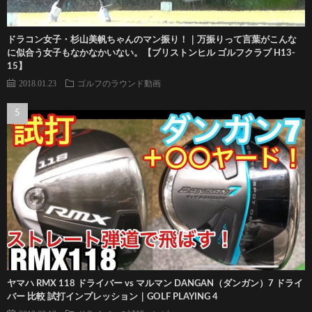
ドラコン女子・杉山美帆ちゃんのマン振り！｜万振りって言葉がこんな
に似合う女子もなかなかいない。【ブリストンヒル ゴルフクラブ H13-
15】
2018.01.23
ゴルフのラウンド動画
ヤマハ RMX 118 ドライバー vs マルマン DANGAN（ダンガン）7 ドライ
バー 比較 試打インプレッション｜GOLF PLAYING 4