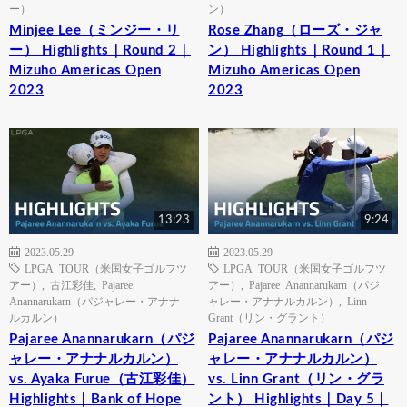
ー）
ン）
Minjee Lee（ミンジー・リ
Rose Zhang（ローズ・ジャ
ー） Highlights｜Round 2｜
ン） Highlights｜Round 1｜
Mizuho Americas Open
Mizuho Americas Open
2023
2023
13:23
9:24
2023.05.29
2023.05.29
LPGA TOUR（米国女子ゴルフツ
LPGA TOUR（米国女子ゴルフツ
アー）
,
古江彩佳
,
Pajaree
アー）
,
Pajaree Anannarukarn（パジ
Anannarukarn（パジャレー・アナナ
ャレー・アナナルカルン）
,
Linn
ルカルン）
Grant（リン・グラント）
Pajaree Anannarukarn（パジ
Pajaree Anannarukarn（パジ
ャレー・アナナルカルン）
ャレー・アナナルカルン）
vs. Ayaka Furue（古江彩佳）
vs. Linn Grant（リン・グラ
Highlights｜Bank of Hope
ント） Highlights｜Day 5｜