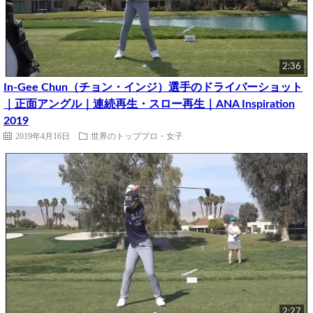
2:36
In-Gee Chun（チョン・インジ）選手のドライバーショット
｜正面アングル｜連続再生・スロー再生｜ANA Inspiration
2019
2019年4月16日
世界のトッププロ・女子
2:27