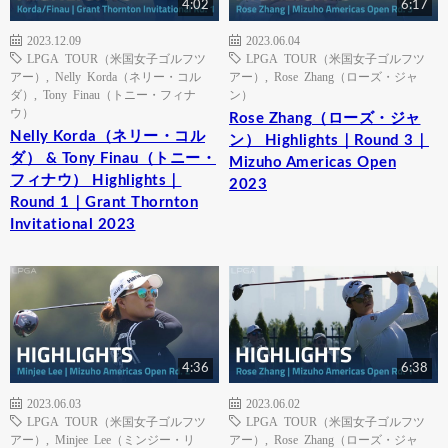
4:02
6:17
2023.12.09
2023.06.04
LPGA TOUR（米国女子ゴルフツ
LPGA TOUR（米国女子ゴルフツ
アー）
,
Nelly Korda（ネリー・コル
アー）
,
Rose Zhang（ローズ・ジャ
ダ）
,
Tony Finau（トニー・フィナ
ン）
ウ）
Rose Zhang（ローズ・ジャ
Nelly Korda（ネリー・コル
ン） Highlights｜Round 3｜
ダ） & Tony Finau（トニー・
Mizuho Americas Open
フィナウ） Highlights｜
2023
Round 1｜Grant Thornton
Invitational 2023
4:36
6:38
2023.06.03
2023.06.02
LPGA TOUR（米国女子ゴルフツ
LPGA TOUR（米国女子ゴルフツ
アー）
,
Minjee Lee（ミンジー・リ
アー）
,
Rose Zhang（ローズ・ジャ