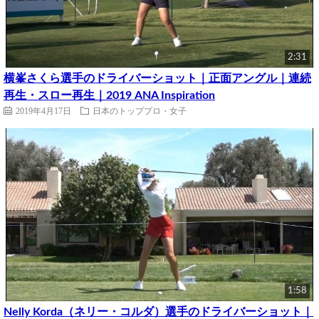
2:31
横峯さくら選手のドライバーショット｜正面アングル｜連続
再生・スロー再生｜2019 ANA Inspiration
2019年4月17日
日本のトッププロ・女子
1:58
Nelly Korda（ネリー・コルダ）選手のドライバーショット｜