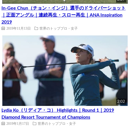
In-Gee Chun（チョン・インジ）選手のドライバーショット
｜正面アングル｜連続再生・スロー再生｜ANA Inspiration
2019
2019年11月13日
世界のトッププロ・女子
2:02
Lydia Ko（リディア・コ） Highlights｜Round 1｜2019
Diamond Resort Tournament of Champions
2019年1月17日
世界のトッププロ・女子