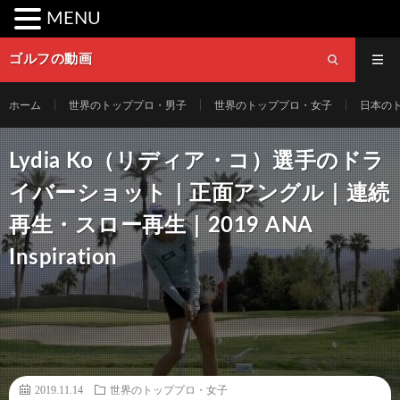
MENU
ゴルフの動画
ホーム
世界のトッププロ・男子
世界のトッププロ・女子
日本の
Lydia Ko（リディア・コ）選手のドラ
イバーショット｜正面アングル｜連続
再生・スロー再生｜2019 ANA
Inspiration
2019.11.14
世界のトッププロ・女子