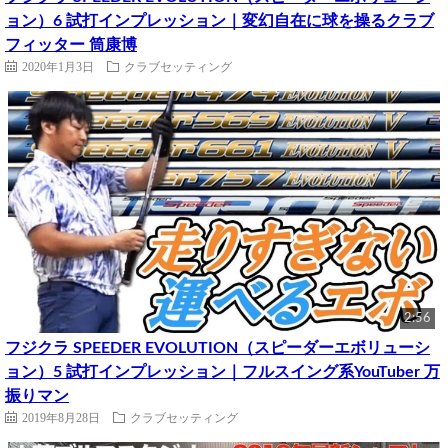
ョン）6 試打インプレッション｜変幻自在に球を操るクラブ
フィッター 筒康博
2020年1月3日
クラブセッティング
2:56
フジクラ SPEEDER EVOLUTION（スピーダーエボリューシ
ョン）5 試打インプレッション｜フルスイング系YouTuber 万
振りマン
2019年8月28日
クラブセッティング