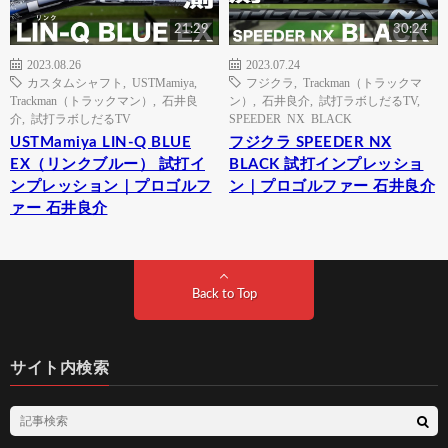
21:29
30:24
2023.08.26
2023.07.24
カスタムシャフト
,
USTMamiya
,
フジクラ
,
Trackman（トラックマ
Trackman（トラックマン）
,
石井良
ン）
,
石井良介
,
試打ラボしだるTV
,
介
,
試打ラボしだるTV
SPEEDER NX BLACK
USTMamiya LIN-Q BLUE
フジクラ SPEEDER NX
EX（リンクブルー） 試打イ
BLACK 試打インプレッショ
ンプレッション｜プロゴルフ
ン｜プロゴルファー 石井良介
ァー 石井良介
Back to Top
サイト内検索