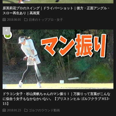
原英莉花プロのスイング｜ドライバーショット｜後方・正面アングル・
スロー再生あり｜高画質
2018.06.01
日本のトッププロ・女子
ドラコン女子・杉山美帆ちゃんのマン振り！｜万振りって言葉がこんな
に似合う女子もなかなかいない。【ブリストンヒル ゴルフクラブ H13-
15】
2018.01.23
ゴルフのラウンド動画