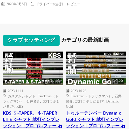
2020年9月5日
ドライバーの試打・レビュー
クラブセッティング
カテゴリの最新動画
13:51
34:55
2023.11.11
2023.10.23
カスタムシャフト
,
Trackman（ト
Trackman（トラックマン）
,
石井
ラックマン）
,
石井良介
,
試打ラボし
良介
,
試打ラボしだるTV
,
Dynamic
だるTV
,
KBS
Gold
KBS ＄-TAPER、＄-TAPER
トゥルーテンパー Dynamic
LITE シャフト 試打インプレ
Gold シャフト 試打インプレ
ッション｜プロゴルファー 石
ッション｜プロゴルファー 石