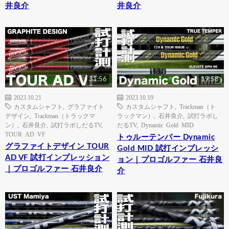
井良介
井良介
31:56
19:58
2023.10.21
2023.10.19
カスタムシャフト
,
グラファイト
カスタムシャフト
,
Trackman（ト
デザイン
,
Trackman（トラックマ
ラックマン）
,
石井良介
,
試打ラボし
ン）
,
石井良介
,
試打ラボしだるTV
,
だるTV
,
Dynamic Gold MID
TOUR AD VF
トゥルーテンパー Dynamic
グラファイトデザイン TOUR
Gold MID 試打インプレッシ
AD VF 試打インプレッション
ョン｜プロゴルファー 石井良
｜プロゴルファー 石井良介
介