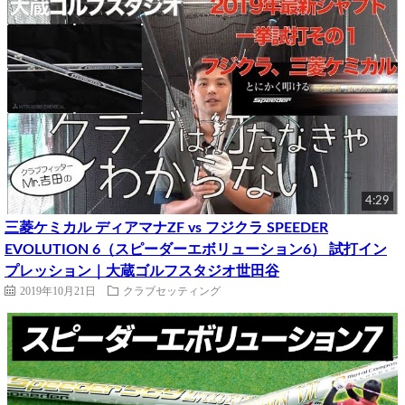
4:29
三菱ケミカル ディアマナZF vs フジクラ SPEEDER
EVOLUTION 6（スピーダーエボリューション6） 試打イン
プレッション｜大蔵ゴルフスタジオ世田谷
2019年10月21日
クラブセッティング