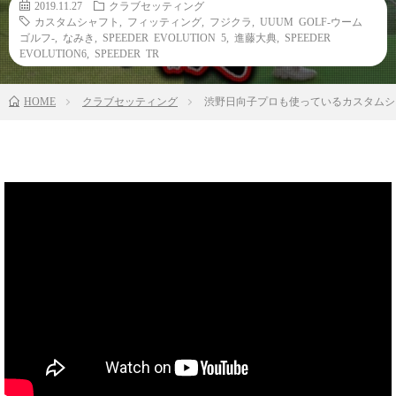
2019.11.27
クラブセッティング
カスタムシャフト
,
フィッティング
,
フジクラ
,
UUUM GOLF-ウーム
ゴルフ-
,
なみき
,
SPEEDER EVOLUTION 5
,
進藤大典
,
SPEEDER
EVOLUTION6
,
SPEEDER TR
HOME
クラブセッティング
渋野日向子プロも使っているカスタムシャ