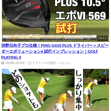
10:11
渋野日向子プロ仕様！PING G410 PLUS ドライバー × スピー
ダーエボリューション6 試打インプレッション｜GOLF
PLAYING 4
2020年1月19日
ドライバーの試打・レビュー