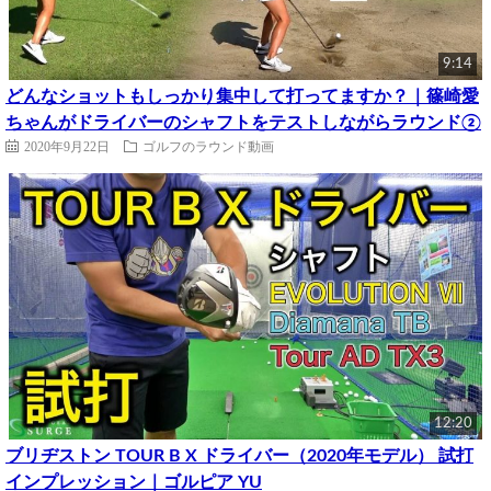
9:14
どんなショットもしっかり集中して打ってますか？｜篠崎愛
ちゃんがドライバーのシャフトをテストしながらラウンド②
2020年9月22日
ゴルフのラウンド動画
12:20
ブリヂストン TOUR B X ドライバー（2020年モデル） 試打
インプレッション｜ゴルピア YU