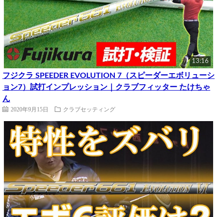
13:16
フジクラ SPEEDER EVOLUTION 7（スピーダーエボリューシ
ョン7）試打インプレッション｜クラブフィッター たけちゃ
ん
2020年9月15日
クラブセッティング