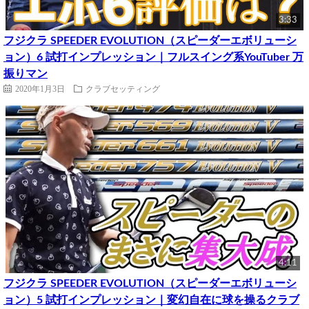
3:33
フジクラ SPEEDER EVOLUTION（スピーダーエボリューシ
ョン）6 試打インプレッション｜フルスイング系YouTuber 万
振りマン
2020年1月3日
クラブセッティング
4:11
フジクラ SPEEDER EVOLUTION（スピーダーエボリューシ
ョン）5 試打インプレッション｜変幻自在に球を操るクラブ