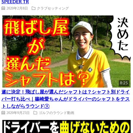
SPEEDER TR
2020年2月8日
クラブセッティング
8:25
遂に決定！飛ばし屋が選んだシャフトは？シャフト別ドライ
バー打ち比べ｜篠崎愛ちゃんがドライバーのシャフトをテス
トしながらラウンド③
2020年9月25日
ゴルフのラウンド動画