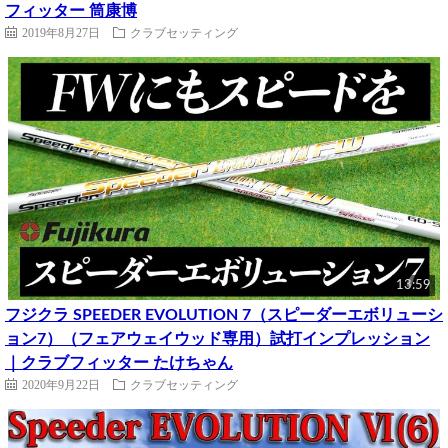
フィッター 筒康博
2019年8月27日
クラブセッティング
13:59
フジクラ SPEEDER EVOLUTION 7（スピーダーエボリューシ
ョン7）（フェアウェイウッド専用）試打インプレッション
｜クラブフィッター たけちゃん
2020年9月22日
クラブセッティング