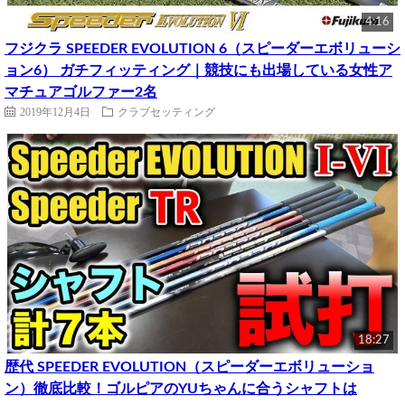
4:16
フジクラ SPEEDER EVOLUTION 6（スピーダーエボリューシ
ョン6） ガチフィッティング｜競技にも出場している女性ア
マチュアゴルファー2名
2019年12月4日
クラブセッティング
18:27
歴代 SPEEDER EVOLUTION（スピーダーエボリューショ
ン）徹底比較！ゴルピアのYUちゃんに合うシャフトは