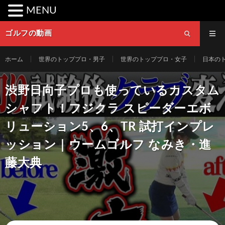
MENU
ゴルフの動画
ホーム
世界のトッププロ・男子
世界のトッププロ・女子
日本の
渋野日向子プロも使っているカスタム
シャフト！フジクラ スピーダーエボ
リューション5、6、TR 試打インプレ
ッション｜ウームゴルフ なみき・進
藤大典