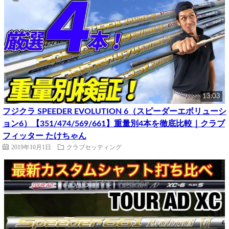
13:03
フジクラ SPEEDER EVOLUTION 6（スピーダーエボリューシ
ョン6）【351/474/569/661】重量別4本を徹底比較｜クラブ
フィッター たけちゃん
2019年10月1日
クラブセッティング