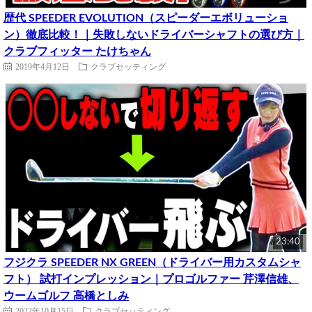
歴代 SPEEDER EVOLUTION（スピーダーエボリューショ
ン）徹底比較！｜失敗しないドライバーシャフトの選び方｜
クラブフィッター たけちゃん
2019年4月12日
クラブセッティング
23:40
フジクラ SPEEDER NX GREEN（ドライバー用カスタムシャ
フト） 試打インプレッション｜プロゴルファー 芹澤信雄、
ウームゴルフ 高橋としみ
2022年10月15日
クラブセッティング