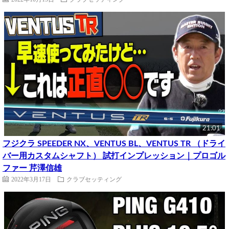
21:01
フジクラ SPEEDER NX、VENTUS BL、VENTUS TR （ドライ
バー用カスタムシャフト） 試打インプレッション｜プロゴル
ファー 芹澤信雄
2022年3月17日
クラブセッティング