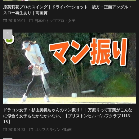
原英莉花プロのスイング｜ドライバーショット｜後方・正面アングル・
スロー再生あり｜高画質
2018.06.01
日本のトッププロ・女子
ドラコン女子・杉山美帆ちゃんのマン振り！｜万振りって言葉がこんな
に似合う女子もなかなかいない。【ブリストンヒル ゴルフクラブ H13-
15】
2018.01.23
ゴルフのラウンド動画