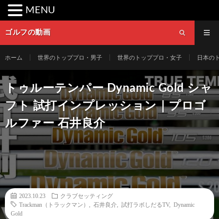
MENU
ゴルフの動画
ホーム
世界のトッププロ・男子
世界のトッププロ・女子
日本の
トゥルーテンパー Dynamic Gold シャ
フト 試打インプレッション｜プロゴ
ルファー 石井良介
2023.10.23
クラブセッティング
Trackman（トラックマン）
,
石井良介
,
試打ラボしだるTV
,
Dynamic
Gold