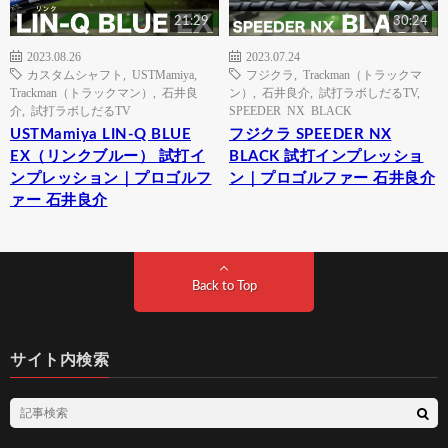
21:29
30:24
2023.08.26
2023.07.24
カスタムシャフト
,
USTMamiya
,
フジクラ
,
Trackman（トラックマ
Trackman（トラックマン）
,
石井良
ン）
,
石井良介
,
試打ラボしだるTV
,
介
,
試打ラボしだるTV
SPEEDER NX BLACK
USTMamiya LIN-Q BLUE
フジクラ SPEEDER NX
EX（リンクブルー） 試打イ
BLACK 試打インプレッショ
ンプレッション｜プロゴルフ
ン｜プロゴルファー 石井良介
ァー 石井良介
Back to Top
サイト内検索