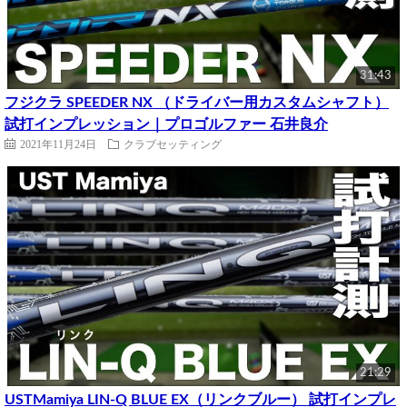
31:43
フジクラ SPEEDER NX （ドライバー用カスタムシャフト）
試打インプレッション｜プロゴルファー 石井良介
2021年11月24日
クラブセッティング
21:29
USTMamiya LIN-Q BLUE EX（リンクブルー） 試打インプレ