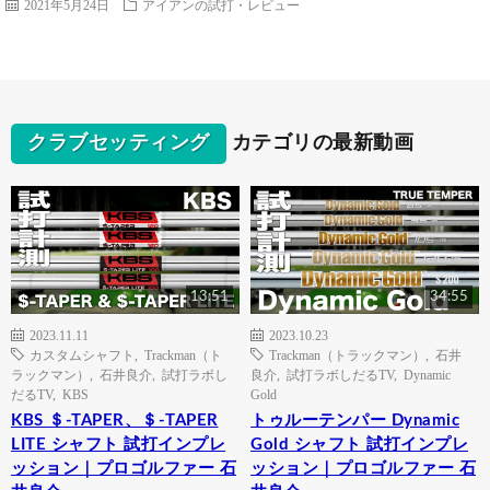
2021年5月24日
アイアンの試打・レビュー
クラブセッティング
カテゴリの最新動画
13:51
34:55
2023.11.11
2023.10.23
カスタムシャフト
,
Trackman（ト
Trackman（トラックマン）
,
石井
ラックマン）
,
石井良介
,
試打ラボし
良介
,
試打ラボしだるTV
,
Dynamic
だるTV
,
KBS
Gold
KBS ＄-TAPER、＄-TAPER
トゥルーテンパー Dynamic
LITE シャフト 試打インプレ
Gold シャフト 試打インプレ
ッション｜プロゴルファー 石
ッション｜プロゴルファー 石