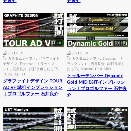
井良介
井良介
31:56
19:58
2023.10.21
2023.10.19
カスタムシャフト
,
グラファイト
カスタムシャフト
,
Trackman（ト
デザイン
,
Trackman（トラックマ
ラックマン）
,
石井良介
,
試打ラボし
ン）
,
石井良介
,
試打ラボしだるTV
,
だるTV
,
Dynamic Gold MID
TOUR AD VF
トゥルーテンパー Dynamic
グラファイトデザイン TOUR
Gold MID 試打インプレッシ
AD VF 試打インプレッション
ョン｜プロゴルファー 石井良
｜プロゴルファー 石井良介
介